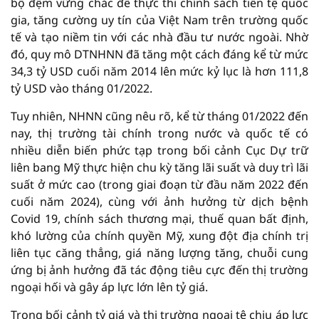
bộ đệm vững chắc để thực thi chính sách tiền tệ quốc
gia, tăng cường uy tín của Việt Nam trên trường quốc
tế và tạo niềm tin với các nhà đầu tư nước ngoài. Nhờ
đó, quy mô DTNHNN đã tăng một cách đáng kể từ mức
34,3 tỷ USD cuối năm 2014 lên mức kỷ lục là hơn 111,8
tỷ USD vào tháng 01/2022.
Tuy nhiên, NHNN cũng nêu rõ, kể từ tháng 01/2022 đến
nay, thị trường tài chính trong nước và quốc tế có
nhiều diễn biến phức tạp trong bối cảnh Cục Dự trữ
liên bang Mỹ thực hiện chu kỳ tăng lãi suất và duy trì lãi
suất ở mức cao (trong giai đoạn từ đầu năm 2022 đến
cuối năm 2024), cùng với ảnh hưởng từ dịch bệnh
Covid 19, chính sách thương mại, thuế quan bất định,
khó lường của chính quyền Mỹ, xung đột địa chính trị
liên tục căng thẳng, giá năng lượng tăng, chuỗi cung
ứng bị ảnh hưởng đã tác động tiêu cực đến thị trường
ngoại hối và gây áp lực lớn lên tỷ giá.
Trong bối cảnh tỷ giá và thị trường ngoại tệ chịu áp lực