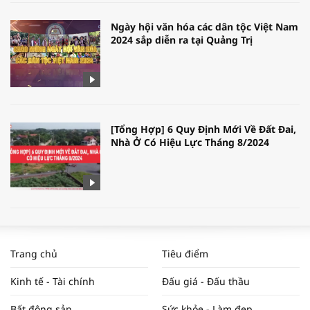
Ngày hội văn hóa các dân tộc Việt Nam
2024 sắp diễn ra tại Quảng Trị
[Tổng Hợp] 6 Quy Định Mới Về Đất Đai,
Nhà Ở Có Hiệu Lực Tháng 8/2024
WORLDBANK DỰ BÁO KINH TẾ VIỆT
NAM NĂM 2024 VÀ NĂM 2025 | NHỊP
Trang chủ
Tiêu điểm
ĐẬP THỊ TRƯỜNG #62
Kinh tế - Tài chính
Đấu giá - Đấu thầu
Bất động sản
Sức khỏe - Làm đẹp