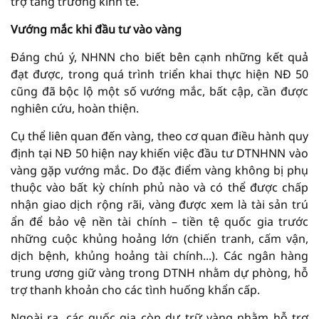
trợ tăng trưởng kinh tế.
Vướng mắc khi đầu tư vào vàng
Đáng chú ý, NHNN cho biết bên cạnh những kết quả
đạt được, trong quá trình triển khai thực hiện NĐ 50
cũng đã bộc lộ một số vướng mắc, bất cập, cần được
nghiên cứu, hoàn thiện.
Cụ thể liên quan đến vàng, theo cơ quan điều hành quy
định tại NĐ 50 hiện nay khiến việc đầu tư DTNHNN vào
vàng gặp vướng mắc. Do đặc điểm vàng không bị phụ
thuộc vào bất kỳ chính phủ nào và có thể được chấp
nhận giao dịch rộng rãi, vàng được xem là tài sản trú
ẩn để bảo vệ nền tài chính – tiền tệ quốc gia trước
những cuộc khủng hoảng lớn (chiến tranh, cấm vận,
dịch bệnh, khủng hoảng tài chính...). Các ngân hàng
trung ương giữ vàng trong DTNH nhằm dự phòng, hỗ
trợ thanh khoản cho các tình huống khẩn cấp.
Ngoài ra, các quốc gia còn dự trữ vàng nhằm hỗ trợ