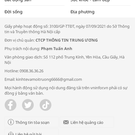
Tọa đàm “Xúc tiến thương mại: Khơi
Đời sống
Địa phương
thông đầu ra cho sản phẩm OCOP”
Giấy phép hoạt động số: 3100/GP-TTĐT, ngày 07/09/2021 do Sở Thông
tin và Truyền thông Hà Nội cấp
Đơn vị chủ quản:
CTCP THÔNG TIN TRUNG ƯƠNG
Phụ trách nội dung:
Phạm Tuấn Anh
Bác sĩ tư vấn cách phòng tránh bệnh
Văn phòng giao dịch: Số 112 phố Trung Kính, Yên Hòa, Cầu Giấy, Hà
đường hô hấp trong thời tiết giao mùa
Nội
Hotline: 0908.36.36.26
Email: kinhtevamoitruong6666@gmail.com
Mọi hành động sử dụng nội dung đăng tải trên vninfor.vn phải có sự
đồng ý bằng văn bản.
Trao yêu thương cho em
Thông tin tòa soạn
Liên hệ quảng cáo
Liên hệ gửi bài