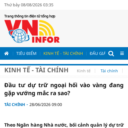
Thứ bảy 08/08/2026 03:35
Trang thông tin điện tử tổng hợp
ƯƠNG
TIÊU ĐIỂM
KINH TẾ - TÀI CHÍNH
ĐẤU GIÁ - ĐẤU THẦ
KINH TẾ - TÀI CHÍNH
Kinh tế
Tài chính
Đầu tư dự trữ ngoại hối vào vàng đang
gặp vướng mắc ra sao?
TÀI CHÍNH
28/06/2026 09:00
Theo Ngân hàng Nhà nước, bối cảnh quản lý dự trữ