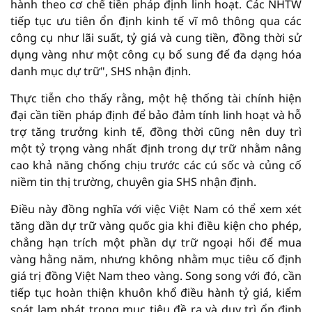
hành theo cơ chế tiền pháp định linh hoạt. Các NHTW
tiếp tục ưu tiên ổn định kinh tế vĩ mô thông qua các
công cụ như lãi suất, tỷ giá và cung tiền, đồng thời sử
dụng vàng như một công cụ bổ sung để đa dạng hóa
danh mục dự trữ", SHS nhận định.
Thực tiễn cho thấy rằng, một hệ thống tài chính hiện
đại cần tiền pháp định để bảo đảm tính linh hoạt và hỗ
trợ tăng trưởng kinh tế, đồng thời cũng nên duy trì
một tỷ trọng vàng nhất định trong dự trữ nhằm nâng
cao khả năng chống chịu trước các cú sốc và củng cố
niềm tin thị trường, chuyên gia SHS nhận định.
Điều này đồng nghĩa với việc Việt Nam có thể xem xét
tăng dần dự trữ vàng quốc gia khi điều kiện cho phép,
chẳng hạn trích một phần dự trữ ngoại hối để mua
vàng hằng năm, nhưng không nhằm mục tiêu cố định
giá trị đồng Việt Nam theo vàng. Song song với đó, cần
tiếp tục hoàn thiện khuôn khổ điều hành tỷ giá, kiểm
soát lạm phát trong mục tiêu đề ra và duy trì ổn định