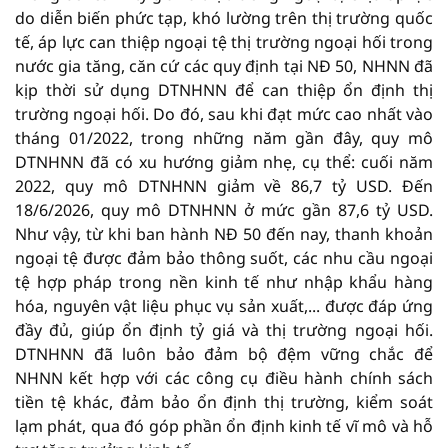
do diễn biến phức tạp, khó lường trên thị trường quốc
tế, áp lực can thiệp ngoại tệ thị trường ngoại hối trong
nước gia tăng, căn cứ các quy định tại NĐ 50, NHNN đã
kịp thời sử dụng DTNHNN để can thiệp ổn định thị
trường ngoại hối. Do đó, sau khi đạt mức cao nhất vào
tháng 01/2022, trong những năm gần đây, quy mô
DTNHNN đã có xu hướng giảm nhẹ, cụ thể: cuối năm
2022, quy mô DTNHNN giảm về 86,7 tỷ USD. Đến
18/6/2026, quy mô DTNHNN ở mức gần 87,6 tỷ USD.
Như vậy, từ khi ban hành NĐ 50 đến nay, thanh khoản
ngoại tệ được đảm bảo thông suốt, các nhu cầu ngoại
tệ hợp pháp trong nền kinh tế như nhập khẩu hàng
hóa, nguyên vật liệu phục vụ sản xuất,... được đáp ứng
đầy đủ, giúp ổn định tỷ giá và thị trường ngoại hối.
DTNHNN đã luôn bảo đảm bộ đệm vững chắc để
NHNN kết hợp với các công cụ điều hành chính sách
tiền tệ khác, đảm bảo ổn định thị trường, kiểm soát
lạm phát, qua đó góp phần ổn định kinh tế vĩ mô và hỗ