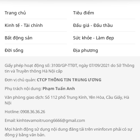
WORLDBANK DỰ BÁO KINH TẾ VIỆT
NAM NĂM 2024 VÀ NĂM 2025 | NHỊP
Trang chủ
Tiêu điểm
ĐẬP THỊ TRƯỜNG #62
Kinh tế - Tài chính
Đấu giá - Đấu thầu
Bất động sản
Sức khỏe - Làm đẹp
Tọa đàm “Xúc tiến thương mại: Khơi
Đời sống
Địa phương
thông đầu ra cho sản phẩm OCOP”
Giấy phép hoạt động số: 3100/GP-TTĐT, ngày 07/09/2021 do Sở Thông
tin và Truyền thông Hà Nội cấp
Đơn vị chủ quản:
CTCP THÔNG TIN TRUNG ƯƠNG
Phụ trách nội dung:
Phạm Tuấn Anh
Bác sĩ tư vấn cách phòng tránh bệnh
Văn phòng giao dịch: Số 112 phố Trung Kính, Yên Hòa, Cầu Giấy, Hà
đường hô hấp trong thời tiết giao mùa
Nội
Hotline: 0908.36.36.26
Email: kinhtevamoitruong6666@gmail.com
Mọi hành động sử dụng nội dung đăng tải trên vninfor.vn phải có sự
đồng ý bằng văn bản.