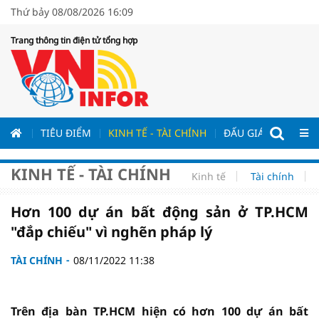
Thứ bảy 08/08/2026 16:09
Trang thông tin điện tử tổng hợp
ƯƠNG
TIÊU ĐIỂM
KINH TẾ - TÀI CHÍNH
ĐẤU GIÁ - ĐẤU THẦ
KINH TẾ - TÀI CHÍNH
Kinh tế
Tài chính
Hơn 100 dự án bất động sản ở TP.HCM
"đắp chiếu" vì nghẽn pháp lý
TÀI CHÍNH
08/11/2022 11:38
Trên địa bàn TP.HCM hiện có hơn 100 dự án bất