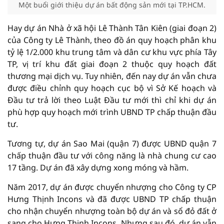
Một buổi giới thiệu dự án bất động sản mới tại TP.HCM.
Hay dự án Nhà ở xã hội Lê Thành Tân Kiên (giai đoạn 2)
của Công ty Lê Thành, theo đồ án quy hoạch phân khu
tỷ lệ 1/2.000 khu trung tâm và dân cư khu vực phía Tây
TP, vị trí khu đất giai đoạn 2 thuộc quy hoạch đất
thương mại dịch vụ. Tuy nhiên, đến nay dự án vẫn chưa
được điều chỉnh quy hoạch cục bộ vì Sở Kế hoạch và
Đầu tư trả lời theo Luật Đầu tư mới thì chỉ khi dự án
phù hợp quy hoạch mới trình UBND TP chấp thuận đầu
tư.
Tương tự, dự án Sao Mai (quận 7) được UBND quận 7
chấp thuận đầu tư với công năng là nhà chung cư cao
17 tầng. Dự án đã xây dựng xong móng và hầm.
Năm 2017, dự án được chuyển nhượng cho Công ty CP
Hưng Thịnh Incons và đã được UBND TP chấp thuận
cho nhận chuyển nhượng toàn bộ dự án và sổ đỏ đất ở
sang cho Hưng Thịnh Incons. Nhưng sau đó, dự án vẫn