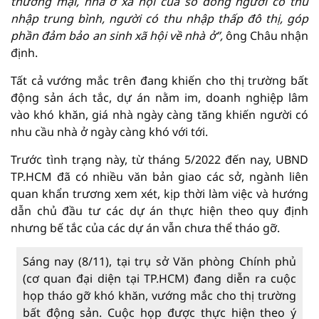
thương mại, nhà ở xã hội của số đông người có thu
nhập trung bình, người có thu nhập thấp đô thị, góp
phần đảm bảo an sinh xã hội về nhà ở”,
ông Châu nhận
định.
Tất cả vướng mắc trên đang khiến cho thị trường bất
động sản ách tắc, dự án nằm im, doanh nghiệp lâm
vào khó khăn, giá nhà ngày càng tăng khiến người có
nhu cầu nhà ở ngày càng khó với tới.
Trước tình trạng này, từ tháng 5/2022 đến nay, UBND
TP.HCM đã có nhiều văn bản giao các sở, ngành liên
quan khẩn trương xem xét, kịp thời làm việc và hướng
dẫn chủ đầu tư các dự án thực hiện theo quy định
nhưng bế tắc của các dự án vẫn chưa thể tháo gỡ.
Sáng nay (8/11), tại trụ sở Văn phòng Chính phủ
(cơ quan đại diện tại TP.HCM) đang diễn ra cuộc
họp tháo gỡ khó khăn, vướng mắc cho thị trường
bất động sản. Cuộc họp được thực hiện theo ý