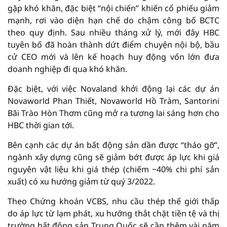
gặp khó khăn, đặc biệt “nội chiến” khiến cổ phiếu giảm
mạnh, rơi vào diện hạn chế do chậm công bố BCTC
theo quy định. Sau nhiều tháng xử lý, mới đây HBC
tuyên bố đã hoàn thành dứt điểm chuyện nội bộ, bầu
cử CEO mới và lên kế hoạch huy động vốn lớn đưa
doanh nghiệp đi qua khó khăn.
Đặc biệt, với việc Novaland khởi động lại các dự án
Novaworld Phan Thiết, Novaworld Hồ Tràm, Santorini
Bãi Trào Hòn Thơm cũng mở ra tương lai sáng hơn cho
HBC thời gian tới.
Bên cạnh các dự án bất động sản dần được “tháo gỡ”,
ngành xây dựng cũng sẽ giảm bớt được áp lực khi giá
nguyên vật liệu khi giá thép (chiếm ~40% chi phí sản
xuất) có xu hướng giảm từ quý 3/2022.
Theo Chứng khoán VCBS, nhu cầu thép thế giới thấp
do áp lực từ lạm phát, xu hướng thắt chặt tiền tệ và thị
trường bất động sản Trung Quốc sẽ cần thêm vài năm