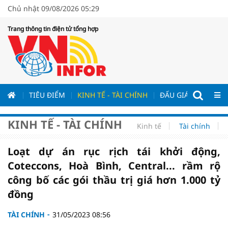
Chủ nhật 09/08/2026 05:29
Trang thông tin điện tử tổng hợp
ƯƠNG
TIÊU ĐIỂM
KINH TẾ - TÀI CHÍNH
ĐẤU GIÁ - ĐẤU THẦ
KINH TẾ - TÀI CHÍNH
Kinh tế
Tài chính
Loạt dự án rục rịch tái khởi động,
Coteccons, Hoà Bình, Central... rầm rộ
công bố các gói thầu trị giá hơn 1.000 tỷ
đồng
TÀI CHÍNH
31/05/2023 08:56