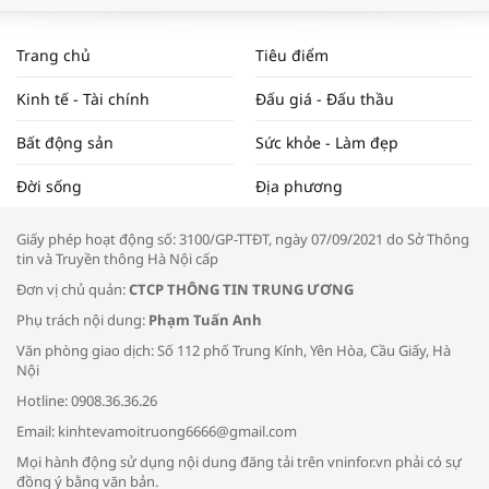
WORLDBANK DỰ BÁO KINH TẾ VIỆT
NAM NĂM 2024 VÀ NĂM 2025 | NHỊP
Trang chủ
Tiêu điểm
ĐẬP THỊ TRƯỜNG #62
Kinh tế - Tài chính
Đấu giá - Đấu thầu
Bất động sản
Sức khỏe - Làm đẹp
Tọa đàm “Xúc tiến thương mại: Khơi
Đời sống
Địa phương
thông đầu ra cho sản phẩm OCOP”
Giấy phép hoạt động số: 3100/GP-TTĐT, ngày 07/09/2021 do Sở Thông
tin và Truyền thông Hà Nội cấp
Đơn vị chủ quản:
CTCP THÔNG TIN TRUNG ƯƠNG
Phụ trách nội dung:
Phạm Tuấn Anh
Bác sĩ tư vấn cách phòng tránh bệnh
Văn phòng giao dịch: Số 112 phố Trung Kính, Yên Hòa, Cầu Giấy, Hà
đường hô hấp trong thời tiết giao mùa
Nội
Hotline: 0908.36.36.26
Email: kinhtevamoitruong6666@gmail.com
Mọi hành động sử dụng nội dung đăng tải trên vninfor.vn phải có sự
đồng ý bằng văn bản.