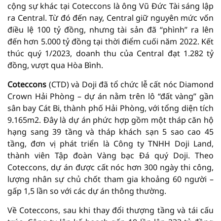
cộng sự khác tại Coteccons là ông Vũ Đức Tài sáng lập
ra Central. Từ đó đến nay, Central giữ nguyên mức vốn
điều lệ 100 tỷ đồng, nhưng tài sản đã “phình” ra lên
đến hơn 5.000 tỷ đồng tại thời điểm cuối năm 2022. Kết
thúc quý 1/2023, doanh thu của Central đạt 1.282 tỷ
đồng, vượt qua Hòa Bình.
Coteccons
(CTD) và Doji đã tổ chức lễ cất nóc Diamond
Crown Hải Phòng – dự án nằm trên lô “đất vàng” gần
sân bay Cát Bi, thành phố Hải Phòng, với tổng diện tích
9.165m2. Đây là dự án phức hợp gồm một tháp căn hộ
hạng sang 39 tầng và tháp khách sạn 5 sao cao 45
tầng, đơn vị phát triển là Công ty TNHH Doji Land,
thành viên Tập đoàn Vàng bạc Đá quý Doji. Theo
Coteccons, dự án được cất nóc hơn 300 ngày thi công,
lượng nhân sự chủ chốt tham gia khoảng 60 người –
gấp 1,5 lần so với các dự án thông thường.
Về Coteccons, sau khi thay đổi thượng tầng và tái cấu