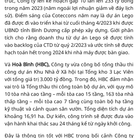
trúc, Công ty lên kế hoạch gấp 10 lần lên 233 tỷ đồng
trong năm 2023 (năm ngoái lợi nhuận giảm về đáy lịch
sử). Điểm sáng của Coteccons năm nay là dự án Lego
đã được đi vào triển khai từ cuối tháng 4/2023 khi được
UBND tỉnh Bình Dương cấp phép xây dựng. Giới phân
tích cho rằng doanh thu từ dự án Lego sẽ được tính
vào backlog của CTD từ quý 2/2023 và ước tính sẽ được
hạch toán hết trong 2024 khi nhà máy được bàn giao.
Và
Hoà Bình (HBC),
Công ty vừa công bố tổng thầu thi
công dự án Khu Nhà ở Xã hội tại Tổng kho 3 Lạc Viên
với tổng giá trị 3.000 tỷ đồng. Trong đó, HBC đảm nhận
vai trò là Tổng thầu thi công toàn bộ dự án, với quy mô
10 tòa nhà cao tầng – mỗi tòa cao 15 tầng, 163 tòa nhà
thấp tầng – mỗi tòa cao 7 tầng cùng toàn bộ hạ tầng
kỹ thuật và cảnh quan sân vườn. Tổng diện tích dự án
khoảng 16,91 ha. Dự kiến, công trình sẽ được đưa vào
vận hành khai thác sau 24 tháng kể từ ngày khởi công.
Đây là thông tin tốt với HBC trong bối cảnh Công ty