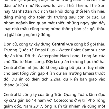
đầu tư lớn như Novaworld, Zeit Thủ Thiêm, The Sun
hay Manhattan rục rịch tái khởi động thổi lên tín hiệu
đáng mừng cho toàn thị trường sau cơn bĩ cực. Là
nhóm ngành liên quan mật thiết, những ngày gần đây
loạt nhà thầu cũng tưng bừng thông báo các gói thầu
trị giá hàng ngàn tỷ đồng.
Đơn cử, công ty xây dựng
Central
vừa công bố gói thầu
Trường Quốc tế Emasi Plus - Water Point Campus cho
dự án Khu Đô thị Waterpoint Nam Long, Long An của
chủ đầu tư Nam Long. Đây là dự án trường học thứ hai
Central đảm nhận, dù không công bố giá trị tuy nhiên
cho biết tổng vốn gấp 4 lần dự án Trường Emasi trước
đó. Dự án có diện tích 2,2ha, dự kiến bàn giao vào
tháng 3/2024.
Central là công ty của ông Trần Quang Tuấn, lãnh đạo
kỳ cựu gắn bó 14 năm với Coteccons ở vị trí Phó Tổng
giám đốc. Năm 2017, ông Tuấn từ nhiệm và cùng một