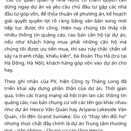
dừng ngay dự án và yêu cầu chủ đầu tư gặp các nhà
đầu tư góp vốn, để thỏa thuận về phương án, kế hoạch
giải quyết quyền lợi rõ ràng bằng văn bản xong mới
tiếp tục được thi công. Hiện nay chúng tôi thấy rất
nhiều thông tin quảng cáo, rao bán căn hộ tại dự án,
nếu như khách hàng mua phải những căn hộ mà
chúng tôi được ưu tiên mua, thì sau này chắc chắn sẽ
xảy ra tranh chấp, khiếu kiện”, bà Đoàn Thu Hà (trú tại
Hà Đông, Hà Nội), khách hàng góp vốn vào dự án cho
hay.
Theo ghi nhận của PV, hiện Công ty Thăng Long đã
triển khai xây dựng phần thân của dự án. Thời gian
qua, trên các trang mạng xã hội tràn lan các thông tin
quảng cáo, rao bán chung cư với các tên gọi khác nhau
như dự án Hesco Văn Quán hay Ariyana Lakeside Văn
Quán, rồi đến Grand Sunlake. Dù có “thay tên đổi họ”
nhưng thực chất đây chính là dự án Trung tâm thương
mại – Văn phòng – Chung cư cao tầng Hesco.