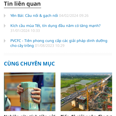
Tin liên quan
Yên Bái: Cầu nối & gạch nối
04/02/2024 09:26
Kích cầu mùa Tết, tín dụng đầu năm có tăng mạnh?
31/01/2024 10:33
PVCFC - Tiên phong cung cấp các giải pháp dinh dưỡng
cho cây trồng
01/08/2023 10:29
CÙNG CHUYÊN MỤC