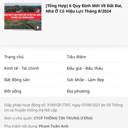
[Tổng Hợp] 6 Quy Định Mới Về Đất Đai,
Nhà Ở Có Hiệu Lực Tháng 8/2024
WORLDBANK DỰ BÁO KINH TẾ VIỆT
NAM NĂM 2024 VÀ NĂM 2025 | NHỊP
Trang chủ
Tiêu điểm
ĐẬP THỊ TRƯỜNG #62
Kinh tế - Tài chính
Đấu giá - Đấu thầu
Bất động sản
Sức khỏe - Làm đẹp
Tọa đàm “Xúc tiến thương mại: Khơi
Đời sống
Địa phương
thông đầu ra cho sản phẩm OCOP”
Giấy phép hoạt động số: 3100/GP-TTĐT, ngày 07/09/2021 do Sở Thông
tin và Truyền thông Hà Nội cấp
Đơn vị chủ quản:
CTCP THÔNG TIN TRUNG ƯƠNG
Phụ trách nội dung:
Phạm Tuấn Anh