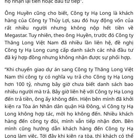
họ nhận lại tiền hoặc đầu tư tiếp”.
Ông Huyền cũng cho biết, Công ty Hạ Long là khách
hàng của Công ty Thủy Lợi, sau đó huy động vốn của
rất nhiều người nhưng không nộp hết tiền về
Megastar. Tuy nhiên, theo ông Huyền, trước đó Công ty
Thăng Long Việt Nam đã nhiều lần liên hệ, đề nghị
Công ty Hạ Long cung cấp danh sách các nhà đầu tư
đã ký hợp đồng nhưng không nhận được sự phối hợp.
“Khi chuyển giao dự án sang Công ty Thăng Long Việt
Nam thì công ty có nghĩa vụ trả cho Công ty Hạ Long
hơn 100 tỷ, nhưng bây giờ chưa biết danh sách bao
nhiêu người mà trả. Bây giờ liên hệ với Công ty Hạ Long
đến trả tiền, ông ấy không đến. Hiện bên mình đã khởi
kiện ra Tòa án Nhân dân quận Hà Đông, vì Công ty Hạ
Long không hợp tác, mời họ không đến. Nhiều khách
hàng đến công ty đòi, mình vẫn tiếp nhận đơn. Bên
mình cũng hướng dẫn khách hàng đến Công ty Hạ
Long làm việc. Tới đây khi kiện ra tòa, thì khách có thể