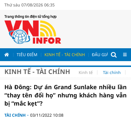
Thứ sáu 07/08/2026 06:35
Trang thông tin điện tử tổng hợp
ƯƠNG
TIÊU ĐIỂM
KINH TẾ - TÀI CHÍNH
ĐẤU GIÁ - ĐẤU THẦ
KINH TẾ - TÀI CHÍNH
Kinh tế
Tài chính
Hà Đông: Dự án Grand Sunlake nhiều lần
“thay tên đổi họ” nhưng khách hàng vẫn
bị “mắc kẹt”?
TÀI CHÍNH
03/11/2022 10:08