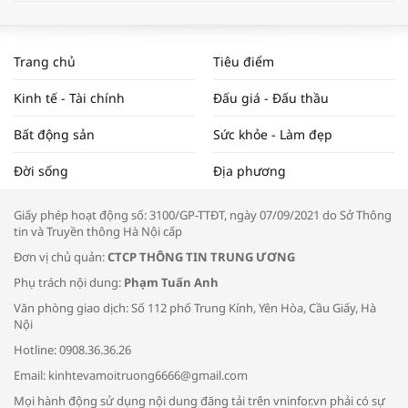
WORLDBANK DỰ BÁO KINH TẾ VIỆT
NAM NĂM 2024 VÀ NĂM 2025 | NHỊP
Trang chủ
Tiêu điểm
ĐẬP THỊ TRƯỜNG #62
Kinh tế - Tài chính
Đấu giá - Đấu thầu
Bất động sản
Sức khỏe - Làm đẹp
Tọa đàm “Xúc tiến thương mại: Khơi
Đời sống
Địa phương
thông đầu ra cho sản phẩm OCOP”
Giấy phép hoạt động số: 3100/GP-TTĐT, ngày 07/09/2021 do Sở Thông
tin và Truyền thông Hà Nội cấp
Đơn vị chủ quản:
CTCP THÔNG TIN TRUNG ƯƠNG
Phụ trách nội dung:
Phạm Tuấn Anh
Bác sĩ tư vấn cách phòng tránh bệnh
Văn phòng giao dịch: Số 112 phố Trung Kính, Yên Hòa, Cầu Giấy, Hà
đường hô hấp trong thời tiết giao mùa
Nội
Hotline: 0908.36.36.26
Email: kinhtevamoitruong6666@gmail.com
Mọi hành động sử dụng nội dung đăng tải trên vninfor.vn phải có sự