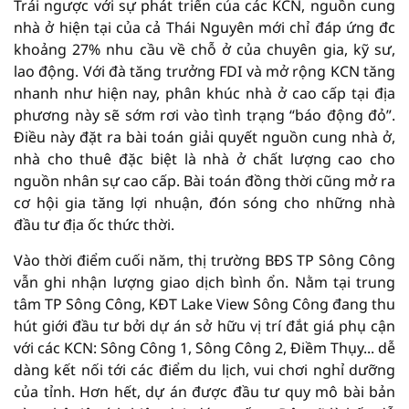
Trái ngược với sự phát triển của các KCN, nguồn cung
nhà ở hiện tại của cả Thái Nguyên mới chỉ đáp ứng đc
khoảng 27% nhu cầu về chỗ ở của chuyên gia, kỹ sư,
lao động. Với đà tăng trưởng FDI và mở rộng KCN tăng
nhanh như hiện nay, phân khúc nhà ở cao cấp tại địa
phương này sẽ sớm rơi vào tình trạng “báo động đỏ”.
Điều này đặt ra bài toán giải quyết nguồn cung nhà ở,
nhà cho thuê đặc biệt là nhà ở chất lượng cao cho
nguồn nhân sự cao cấp. Bài toán đồng thời cũng mở ra
cơ hội gia tăng lợi nhuận, đón sóng cho những nhà
đầu tư địa ốc thức thời.
Vào thời điểm cuối năm, thị trường BĐS TP Sông Công
vẫn ghi nhận lượng giao dịch bình ổn. Nằm tại trung
tâm TP Sông Công, KĐT Lake View Sông Công đang thu
hút giới đầu tư bởi dự án sở hữu vị trí đắt giá phụ cận
với các KCN: Sông Công 1, Sông Công 2, Điềm Thụy... dễ
dàng kết nối tới các điểm du lịch, vui chơi nghỉ dưỡng
của tỉnh. Hơn hết, dự án được đầu tư quy mô bài bản