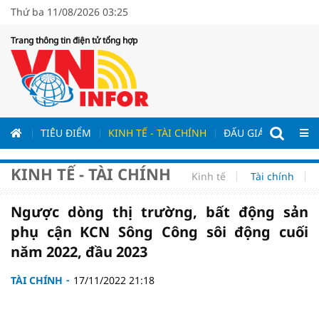
Thứ ba 11/08/2026 03:25
Trang thông tin điện tử tổng hợp
ƯƠNG
TIÊU ĐIỂM
KINH TẾ - TÀI CHÍNH
ĐẤU GIÁ - ĐẤU THẦ
KINH TẾ - TÀI CHÍNH
Kinh tế
Tài chính
Ngược dòng thị trường, bất động sản
phụ cận KCN Sông Công sôi động cuối
năm 2022, đầu 2023
TÀI CHÍNH
17/11/2022 21:18