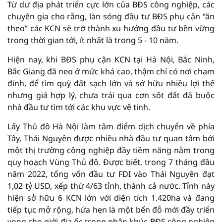
Từ dư địa phát triển cực lớn của BĐS công nghiệp, các
chuyên gia cho rằng, làn sóng đầu tư BĐS phụ cận “ăn
theo” các KCN sẽ trở thành xu hướng đầu tư bền vững
trong thời gian tới, ít nhất là trong 5 - 10 năm.
Hiện nay, khi BĐS phụ cận KCN tại Hà Nội, Bắc Ninh,
Bắc Giang đã neo ở mức khá cao, thậm chí có nơi chạm
đỉnh, để tìm quỹ đất sạch lớn và sở hữu nhiều lợi thế
nhưng giá hợp lý, chưa trải qua cơn sốt đất đã buộc
nhà đầu tư tìm tới các khu vực vệ tinh.
Lấy Thủ đô Hà Nội làm tâm điểm dịch chuyển về phía
Tây, Thái Nguyên được nhiều nhà đầu tư quan tâm bởi
một thị trường công nghiệp đầy tiềm năng nằm trong
quy hoạch Vùng Thủ đô. Được biết, trong 7 tháng đầu
năm 2022, tổng vốn đầu tư FDI vào Thái Nguyên đạt
1,02 tỷ USD, xếp thứ 4/63 tỉnh, thành cả nước. Tỉnh này
hiện sở hữu 6 KCN lớn với diện tích 1.420ha và đang
tiếp tục mở rộng, hứa hẹn là một bến đỗ mới đầy triển
vọng cho giới địa ốc trong phân khúc BĐS công nghiệp