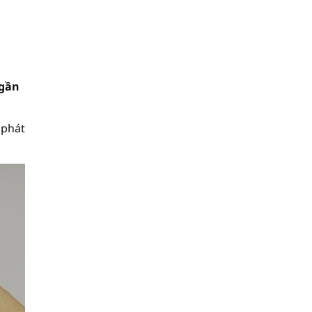
 gần
 phát