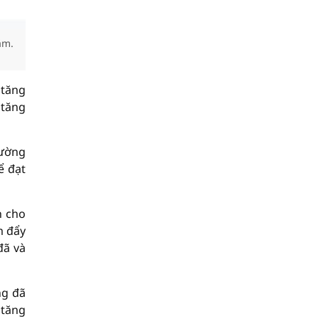
ăm.
 tăng
 tăng
rường
ể đạt
n cho
m đẩy
đã và
ng đã
 tăng