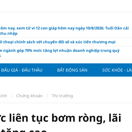
hôm nay, xem tử vi 12 con giáp hôm nay ngày 10/8/2026: Tuổi Dần cải
 thu nhập
i thoại chính sách với chuyển đổi số và xúc tiến thương mại
m ngành góp 70% mức tăng lợi nhuận doanh nghiệp trong quý
6
 nghiệp kiến nghị gì trong dự thảo Luật Kinh doanh bất động sản
i?
ĐẤU GIÁ - ĐẤU THẦU
BẤT ĐỘNG SẢN
SỨC KHỎE - L
 Villa chính thức đàm phán mua Joao Palhinha từ Bayern Munich
thế chỗ Tielemans
ng tuần qua: Vàng thế giới "bứt tốc"
hính
Chứng khoán
Thị trường
áo công bố và chính thức mở màn Vòng sơ khảo Miss Galaxy Việt
026: Đỉnh cao nhan sắc trong kỷ nguyên số
liên tục bơm ròng, lãi
ấu giá quyền sử dụng đất và khách sạn tại tại số 8 - 10 Chu Văn An
ở dư địa phát triển mới
 phẩm giàu chất xơ tốt nhất thúc đẩy giảm cân, bảo vệ tim mạch