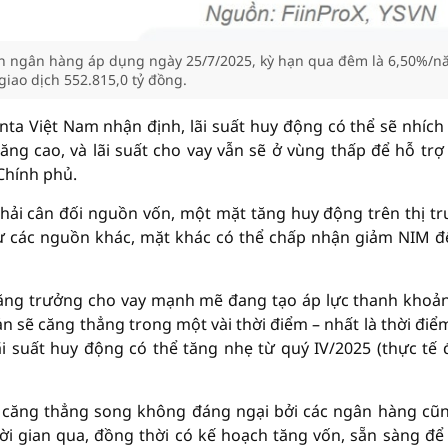
iên ngân hàng áp dụng ngày 25/7/2025, kỳ hạn qua đêm là 6,50%/n
giao dịch 552.815,0 tỷ đồng.
a Việt Nam nhận định, lãi suất huy động có thể sẽ nhích
ng cao, và lãi suất cho vay vẫn sẽ ở vùng thấp để hỗ trợ
Chính phủ.
phải cân đối nguồn vốn, một mặt tăng huy động trên thị t
từ các nguồn khác, mặt khác có thể chấp nhận giảm NIM đ
ăng trưởng cho vay mạnh mẽ đang tạo áp lực thanh khoả
n sẽ căng thẳng trong một vài thời điểm – nhất là thời điể
i suất huy động có thể tăng nhẹ từ quý IV/2025 (thực tế 
n căng thẳng song không đáng ngại bởi các ngân hàng cũ
hời gian qua, đồng thời có kế hoạch tăng vốn, sẵn sàng để