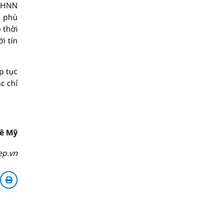
 NHNN
g phù
 thời
i tín
p tục
c chỉ
ê Mỹ
ep.vn