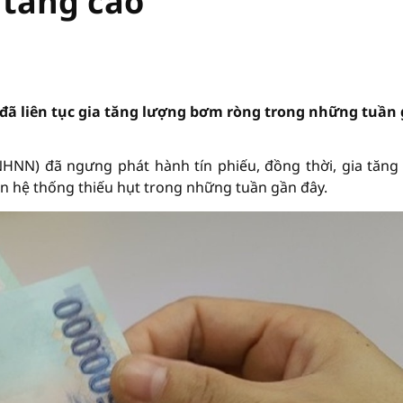
 tăng cao
ã liên tục gia tăng lượng bơm ròng trong những tuần
HNN) đã ngưng phát hành tín phiếu, đồng thời, gia tăng
 hệ thống thiếu hụt trong những tuần gần đây.