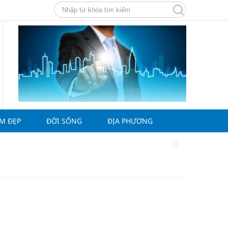
ÀM ĐẸP
ĐỜI SỐNG
ĐỊA PHƯƠNG