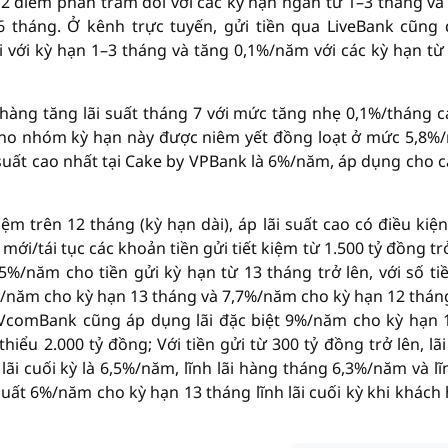
0,2 điểm phần trăm đối với các kỳ hạn ngắn từ 1–3 tháng và
6 tháng. Ở kênh trực tuyến, gửi tiền qua LiveBank cũng
i với kỳ hạn 1–3 tháng và tăng 0,1%/năm với các kỳ hạn từ
àng tăng lãi suất tháng 7 với mức tăng nhẹ 0,1%/tháng c
t cho nhóm kỳ hạn này được niêm yết đồng loạt ở mức 5,8%
 suất cao nhất tại Cake by VPBank là 6%/năm, áp dụng cho c
iệm trên 12 tháng (kỳ hạn dài), áp lãi suất cao có điều kiệ
/tái tục các khoản tiền gửi tiết kiệm từ 1.500 tỷ đồng trở
5%/năm cho tiền gửi kỳ hạn từ 13 tháng trở lên, với số tiề
%/năm cho kỳ hạn 13 tháng và 7,7%/năm cho kỳ hạn 12 tháng
; PVcomBank cũng áp dụng lãi đặc biệt 9%/năm cho kỳ hạn 
 thiểu 2.000 tỷ đồng; Với tiền gửi từ 300 tỷ đồng trở lên, lãi
i cuối kỳ là 6,5%/năm, lĩnh lãi hàng tháng 6,3%/năm và lĩn
uất 6%/năm cho kỳ hạn 13 tháng lĩnh lãi cuối kỳ khi khách