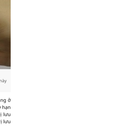
 này
ung ở
ỳ hạn
ị lưu
ị lưu