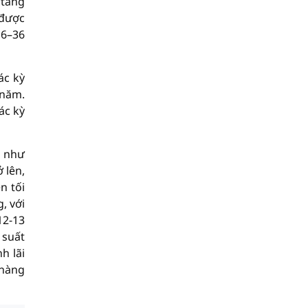
 tăng
 được
 6–36
ác kỳ
/năm.
ác kỳ
n như
 lên,
n tối
, với
12-13
 suất
h lãi
 hàng