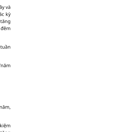
ây và
ác kỳ
 tăng
a đêm
 tuần
%/năm
/năm,
 kiệm