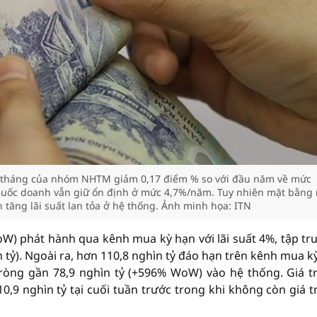
 12 tháng của nhóm NHTM giảm 0,17 điểm % so với đầu năm về mức
quốc doanh vẫn giữ ổn định ở mức 4,7%/năm. Tuy nhiên mặt bằng
 tăng lãi suất lan tỏa ở hệ thống. Ảnh minh họa: ITN
oW) phát hành qua kênh mua kỳ hạn với lãi suất 4%, tập tr
n tỷ). Ngoài ra, hơn 110,8 nghìn tỷ đáo hạn trên kênh mua k
òng gần 78,9 nghìn tỷ (+596% WoW) vào hệ thống. Giá tr
,9 nghìn tỷ tại cuối tuần trước trong khi không còn giá tr