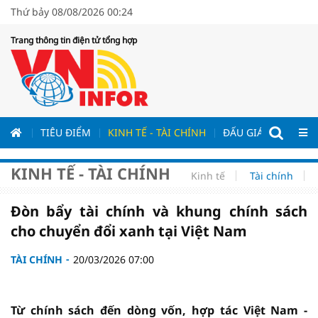
Thứ bảy 08/08/2026 00:24
Trang thông tin điện tử tổng hợp
ƯƠNG
TIÊU ĐIỂM
KINH TẾ - TÀI CHÍNH
ĐẤU GIÁ - ĐẤU THẦ
KINH TẾ - TÀI CHÍNH
Kinh tế
Tài chính
Đòn bẩy tài chính và khung chính sách
cho chuyển đổi xanh tại Việt Nam
TÀI CHÍNH
20/03/2026 07:00
Từ chính sách đến dòng vốn, hợp tác Việt Nam -