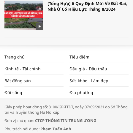
[Tổng Hợp] 6 Quy Định Mới Về Đất Đai,
Nhà Ở Có Hiệu Lực Tháng 8/2024
WORLDBANK DỰ BÁO KINH TẾ VIỆT
NAM NĂM 2024 VÀ NĂM 2025 | NHỊP
Trang chủ
Tiêu điểm
ĐẬP THỊ TRƯỜNG #62
Kinh tế - Tài chính
Đấu giá - Đấu thầu
Bất động sản
Sức khỏe - Làm đẹp
Tọa đàm “Xúc tiến thương mại: Khơi
Đời sống
Địa phương
thông đầu ra cho sản phẩm OCOP”
Giấy phép hoạt động số: 3100/GP-TTĐT, ngày 07/09/2021 do Sở Thông
tin và Truyền thông Hà Nội cấp
Đơn vị chủ quản:
CTCP THÔNG TIN TRUNG ƯƠNG
Phụ trách nội dung:
Phạm Tuấn Anh