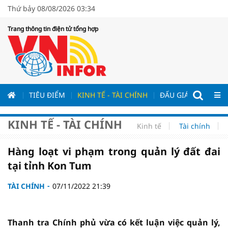
Thứ bảy 08/08/2026 03:34
Trang thông tin điện tử tổng hợp
ƯƠNG
TIÊU ĐIỂM
KINH TẾ - TÀI CHÍNH
ĐẤU GIÁ - ĐẤU THẦ
KINH TẾ - TÀI CHÍNH
Kinh tế
Tài chính
Hàng loạt vi phạm trong quản lý đất đai
tại tỉnh Kon Tum
TÀI CHÍNH
07/11/2022 21:39
Thanh tra Chính phủ vừa có kết luận việc quản lý,