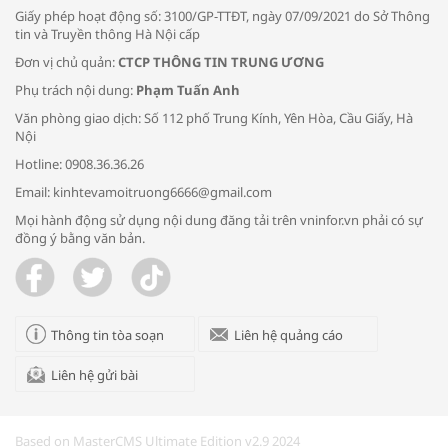
Giấy phép hoạt động số: 3100/GP-TTĐT, ngày 07/09/2021 do Sở Thông
tin và Truyền thông Hà Nội cấp
Đơn vị chủ quản:
CTCP THÔNG TIN TRUNG ƯƠNG
Phụ trách nội dung:
Phạm Tuấn Anh
Bác sĩ tư vấn cách phòng tránh bệnh
Văn phòng giao dịch: Số 112 phố Trung Kính, Yên Hòa, Cầu Giấy, Hà
đường hô hấp trong thời tiết giao mùa
Nội
Hotline: 0908.36.36.26
Email: kinhtevamoitruong6666@gmail.com
Mọi hành động sử dụng nội dung đăng tải trên vninfor.vn phải có sự
đồng ý bằng văn bản.
Trao yêu thương cho em
Thông tin tòa soạn
Liên hệ quảng cáo
Liên hệ gửi bài
Kon Tum giải cứu nạn nhân bị lừa bán
sang Campuchia
Based on MasterCMS Ultimate Edition v2.9 2024