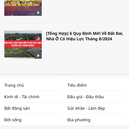
[Tổng Hợp] 6 Quy Định Mới Về Đất Đai,
Nhà Ở Có Hiệu Lực Tháng 8/2024
WORLDBANK DỰ BÁO KINH TẾ VIỆT
NAM NĂM 2024 VÀ NĂM 2025 | NHỊP
Trang chủ
Tiêu điểm
ĐẬP THỊ TRƯỜNG #62
Kinh tế - Tài chính
Đấu giá - Đấu thầu
Bất động sản
Sức khỏe - Làm đẹp
Tọa đàm “Xúc tiến thương mại: Khơi
Đời sống
Địa phương
thông đầu ra cho sản phẩm OCOP”