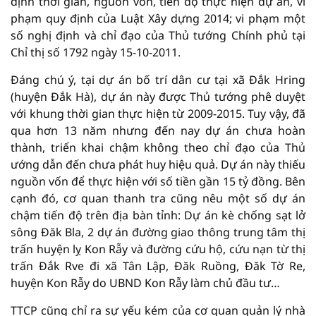
định thời gian, nguồn vốn, tiến độ thực hiện dự án, vi
phạm quy định của Luật Xây dựng 2014; vi phạm một
số nghị định và chỉ đạo của Thủ tướng Chính phủ tại
Chỉ thị số 1792 ngày 15-10-2011.
Đáng chú ý, tại dự án bố trí dân cư tại xã Đắk Hring
(huyện Đắk Hà), dự án này được Thủ tướng phê duyệt
với khung thời gian thực hiện từ 2009-2015. Tuy vậy, đã
qua hơn 13 năm nhưng đến nay dự án chưa hoàn
thành, triển khai chậm không theo chỉ đạo của Thủ
ướng dẫn đến chưa phát huy hiệu quả. Dự án này thiếu
nguồn vốn để thực hiện với số tiền gần 15 tỷ đồng. Bên
cạnh đó, cơ quan thanh tra cũng nêu một số dự án
chậm tiến độ trên địa bàn tỉnh: Dự án kè chống sạt lở
sông Đăk Bla, 2 dự án đường giao thông trung tâm thị
trấn huyện lỵ Kon Rẫy và đường cứu hộ, cứu nạn từ thị
trấn Đắk Rve đi xã Tân Lập, Đăk Ruồng, Đăk Tờ Re,
huyện Kon Rẫy do UBND Kon Rẫy làm chủ đầu tư…
TTCP cũng chỉ ra sự yếu kém của cơ quan quản lý nhà