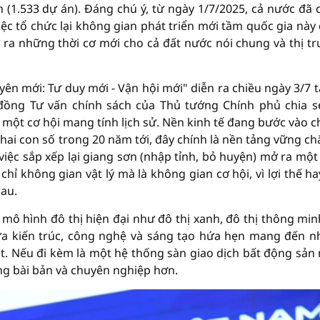
 (1.533 dự án). Đáng chú ý, từ ngày 1/7/2025, cả nước đã 
iệc tổ chức lại không gian phát triển mới tầm quốc gia này
 ra những thời cơ mới cho cả đất nước nói chung và thị t
ên mới: Tư duy mới - Vận hội mới" diễn ra chiều ngày 3/7 t
 đồng Tư vấn chính sách của Thủ tướng Chính phủ chia sẻ
ột cơ hội mang tính lịch sử. Nền kinh tế đang bước vào c
 hai con số trong 20 năm tới, đây chính là nền tảng vững ch
việc sắp xếp lại giang sơn (nhập tỉnh, bỏ huyện) mở ra một
ỉ không gian vật lý mà là không gian cơ hội, vì lợi thế ha
hau.
ô hình đô thị hiện đại như đô thị xanh, đô thị thông min
iữa kiến trúc, công nghệ và sáng tạo hứa hẹn mang đến 
t. Nếu đi kèm là một hệ thống sàn giao dịch bất động sản
ng bài bản và chuyên nghiệp hơn.