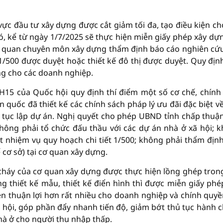
vực đầu tư xây dựng được cắt giảm tối đa, tạo điều kiện ch
, kể từ ngày 1/7/2025 sẽ thực hiện miễn giấy phép xây dự
cơ quan chuyên môn xây dựng thẩm định báo cáo nghiên cứ
h 1/500 được duyệt hoặc thiết kế đô thị được duyệt. Quy địn
ng cho các doanh nghiệp.
QH15 của Quốc hội quy định thí điểm một số cơ chế, chính
n quốc đã thiết kế các chính sách pháp lý ưu đãi đặc biệt v
ủ tục lập dự án. Nghị quyết cho phép UBND tỉnh chấp thuậ
hông phải tổ chức đấu thầu với các dự án nhà ở xã hội; 
ệt nhiệm vụ quy hoạch chi tiết 1/500; không phải thẩm địn
 cơ sở) tại cơ quan xây dựng.
 cháy của cơ quan xây dựng được thực hiện lồng ghép tron
 thiết kế mẫu, thiết kế điển hình thì được miễn giấy phé
n thuận lợi hơn rất nhiều cho doanh nghiệp và chính quyề
ã hội, góp phần đẩy nhanh tiến độ, giảm bớt thủ tục hành c
à ở cho người thu nhập thấp.