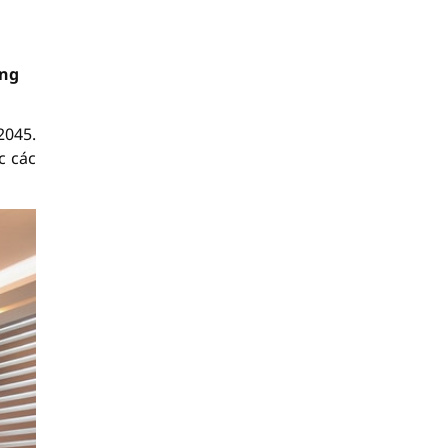
ững
2045.
c các