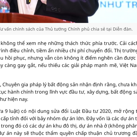
ư vấn chính sách của Thủ tướng Chính phủ chia sẻ tại Diễn đàn.
 không thể xem nhẹ những thách thức phía trước. Cải các
nh điều chỉnh, tiềm ẩn nhiều chi phí chuyển đổi. Thị trường
u hồi phục, nhưng vẫn còn không ít điểm nghẽn cần được 
ày càng gay gắt, nếu thiếu các giải pháp mạnh mẽ, Việt N
, Chuyên gia pháp lý bất động sản nhận định rằng, chưa kh
ục hành chính trong lĩnh vực đầu tư, xây dựng, bất động sả
như hiện nay.
a 9 luật) có nội dung sửa đổi Luật Đầu tư 2020, mở rộng
p tỉnh đối với bảy nhóm dự án lớn. Đây vốn là các dự án 
rong đó có các dự án khu đô thị, dự án nhà ở (không phân
ác dự án này sẽ thuộc thẩm quyền chấp thuận chủ trương đ