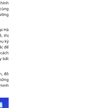
chính
 cùng
rường
ại Hà
, thị
hu kỳ
ắc để
 cách
y bất
h, đô
những
 minh