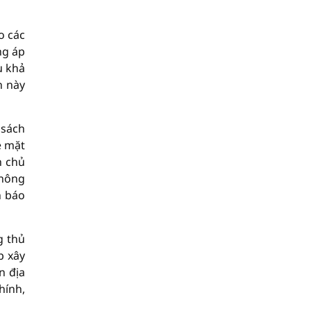
o các
ng áp
u khả
h này
 sách
ề mặt
n chủ
không
h báo
g thủ
p xây
n địa
hính,