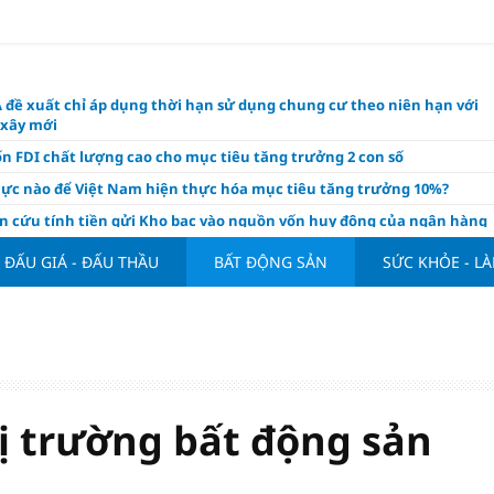
 đề xuất chỉ áp dụng thời hạn sử dụng chung cư theo niên hạn với
 xây mới
n FDI chất lượng cao cho mục tiêu tăng trưởng 2 con số
lực nào để Việt Nam hiện thực hóa mục tiêu tăng trưởng 10%?
n cứu tính tiền gửi Kho bạc vào nguồn vốn huy động của ngân hàng
o Mỹ cùng Nhật Bản "nâng đỡ" đồng yên?
ĐẤU GIÁ - ĐẤU THẦU
BẤT ĐỘNG SẢN
SỨC KHỎE - L
á tía tô thế nào để hỗ trợ làm đẹp da, mượt tóc?
àng hôm nay 6/8: "Nhảy vọt" sau một đêm
Việt Nam tính bài toán xoay tua tại ASEAN Cup 2026 và màn đáp trả
ửa của Hoàng Hên
ất đưa kim cương vào ngành nghề kinh doanh có điều kiện như vàn
hị trường bất động sản
thông nguồn cung vật liệu xây dựng