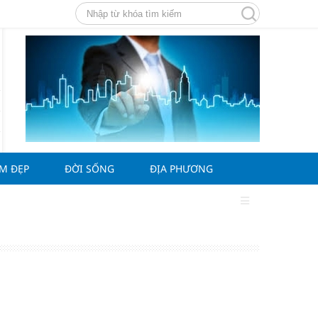
ÀM ĐẸP
ĐỜI SỐNG
ĐỊA PHƯƠNG
g