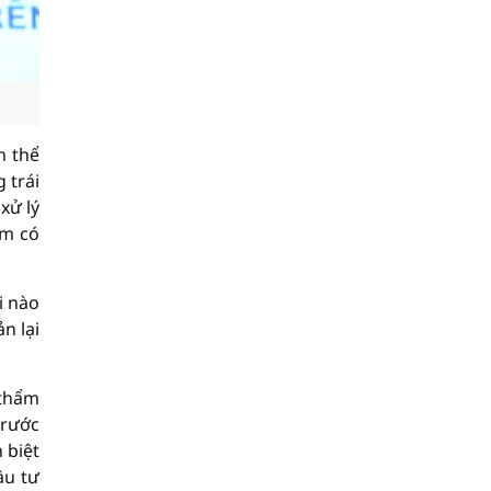
h thể
 trái
xử lý
am có
i nào
n lại
 thẩm
trước
 biệt
ầu tư