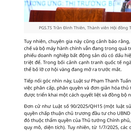
PGS.TS Trần Đình Thiên, Thành viên Hội đồng T
Tuy nhiên, chuyên gia này cũng cảnh báo rằng,
chế và bộ máy hành chính vẫn đang trong quá trì
phiếu doanh nghiệp bất động sản dù có dấu hiệ
triệt để. Trong bối cảnh cạnh tranh quốc tế ng
thể bỏ lỡ cơ hội vàng đang mở ra trước mắt.
Tiếp nối góc nhìn này, Luật sư Phạm Thanh Tuấn
việc phân cấp, phân quyền và đơn giản hóa thủ t
được triển khai một cách quyết liệt và đồng bộ 
Đơn cử như Luật số 90/2025/QH15 (một luật sử
quyền chấp thuận chủ trương đầu tư cho UBND cấ
đó thuộc thẩm quyền của Thủ tướng Chính phủ, t
quy mô, diện tích). Tuy nhiên, từ 1/7/2025, c