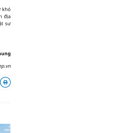
ỡ khó
n địa
ật sư
hung
ep.vn