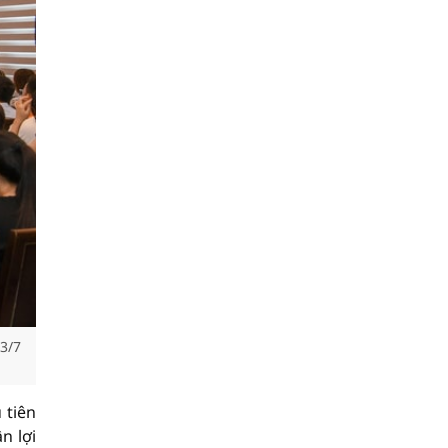
3/7
 tiên
n lợi