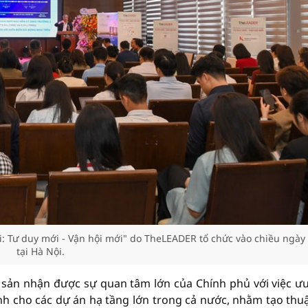
: Tư duy mới - Vận hội mới" do TheLEADER tổ chức vào chiều ngày 
tại Hà Nội.
 sản nhận được sự quan tâm lớn của Chính phủ với việc ưu
nh cho các dự án hạ tầng lớn trong cả nước, nhằm tạo thuậ