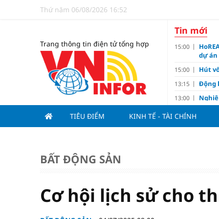
Thứ năm 06/08/2026 16:52
Tin mới
Trang thông tin điện tử tổng hợp
HoREA
15:00
dự án
Hút vố
15:00
Động 
13:15
Nghiê
13:00
Vì sa
11:00
TIÊU ĐIỂM
KINH TẾ - TÀI CHÍNH
Dùng l
10:10
Giá v
10:10
Tuyển 
10:07
BẤT ĐỘNG SẢN
nảy l
Đề xu
09:15
Cơ hội lịch sử cho t
Khơi 
09:00