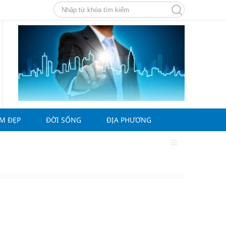
ÀM ĐẸP
ĐỜI SỐNG
ĐỊA PHƯƠNG