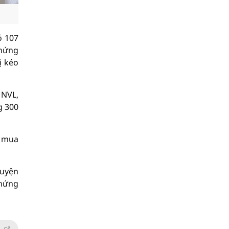
ó 107
chứng
ị kéo
 NVL,
g 300
i mua
huyện
chứng