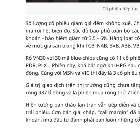
Cổ phiếu tiếp tục
Số lượng cổ phiếu giảm giá đếm không xuể. Ch
mã rơi hết biên độ. Sắc đỏ bao phủ toàn bộ c
khoán - bảo hiểm giảm từ 3,5 - 6%. Hàng loạt c
về mức giá sàn trong khi TCB, NAB, BVB, ABB, VB
Rổ VN30 với 30 mã blue-chips cũng có 11 cổ phi
PDR, PLX... Phiên này, khá bất ngờ khi HPG sau
đồng. Cùng với MSN và VIC thì đây là 3 cổ phiế
Giá trị giao dịch trên thị trường cũng chưa tă
ròng 937 tỉ đồng và là phiên mua ròng thứ 7 liên 
Hiện tượng bán tháo lan tràn vẫn tiếp diễn và
trái phiếu. Cơn bán giải chấp, "call margin" đ
khoán, nhà đầu tư đành phải bán luôn những cổ