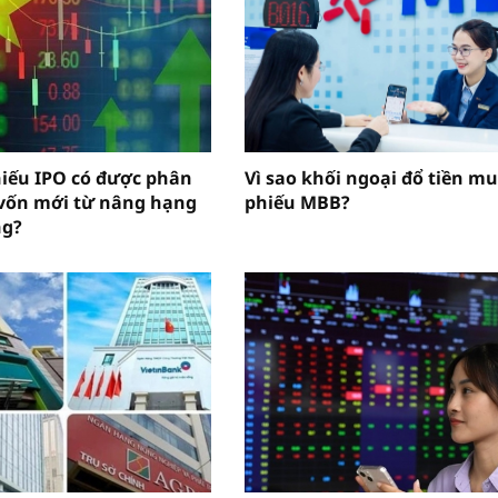
hiếu IPO có được phân
Vì sao khối ngoại đổ tiền mu
vốn mới từ nâng hạng
phiếu MBB?
ng?