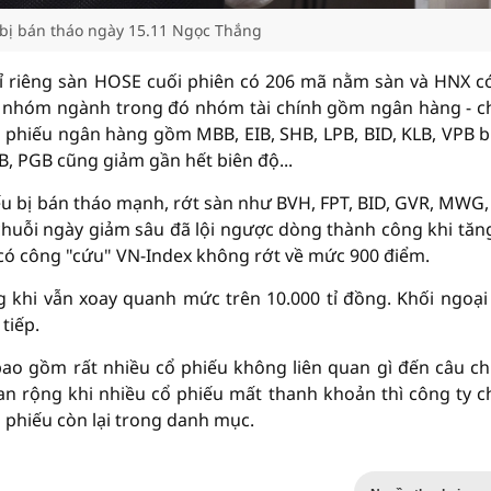
 bị bán tháo ngày 15.11 Ngọc Thắng
ỉ riêng sàn HOSE cuối phiên có 206 mã nằm sàn và HNX c
ác nhóm ngành trong đó nhóm tài chính gồm ngân hàng - 
ổ phiếu ngân hàng gồm MBB, EIB, SHB, LPB, BID, KLB, VPB b
B, PGB cũng giảm gần hết biên độ...
ếu bị bán tháo mạnh, rớt sàn như BVH, FPT, BID, GVR, MWG,
 chuỗi ngày giảm sâu đã lội ngược dòng thành công khi tăn
u có công "cứu" VN-Index không rớt về mức 900 điểm.
ng khi vẫn xoay quanh mức trên 10.000 tỉ đồng. Khối ngoạ
tiếp.
 bao gồm rất nhiều cổ phiếu không liên quan gì đến câu c
ã lan rộng khi nhiều cổ phiếu mất thanh khoản thì công ty 
 phiếu còn lại trong danh mục.