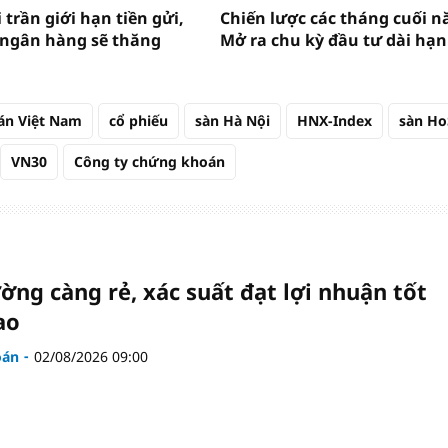
trần giới hạn tiền gửi,
Chiến lược các tháng cuối n
 ngân hàng sẽ thăng
Mở ra chu kỳ đầu tư dài hạn
án Việt Nam
cổ phiếu
sàn Hà Nội
HNX-Index
sàn Ho
VN30
Công ty chứng khoán
ường càng rẻ, xác suất đạt lợi nhuận tốt
ao
oán
02/08/2026 09:00