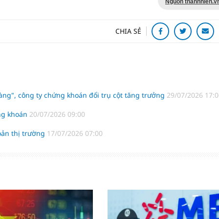
Nguồn thanhnien.v
CHIA SẺ
àng", công ty chứng khoán đổi trụ cột tăng trưởng
29/07/2026 17:0
ứng khoán
20/07/2026 09:00
oản thị trường
17/07/2026 07:00