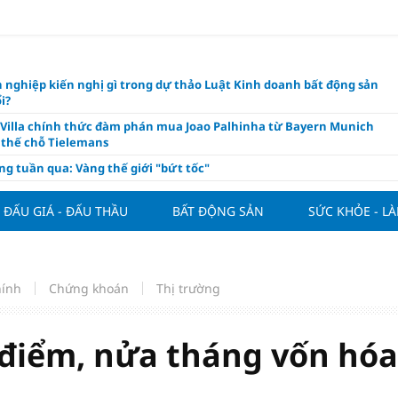
 nghiệp kiến nghị gì trong dự thảo Luật Kinh doanh bất động sản
i?
 Villa chính thức đàm phán mua Joao Palhinha từ Bayern Munich
thế chỗ Tielemans
ng tuần qua: Vàng thế giới "bứt tốc"
áo công bố và chính thức mở màn Vòng sơ khảo Miss Galaxy Việt
026: Đỉnh cao nhan sắc trong kỷ nguyên số
ĐẤU GIÁ - ĐẤU THẦU
BẤT ĐỘNG SẢN
SỨC KHỎE - L
ấu giá quyền sử dụng đất và khách sạn tại tại số 8 - 10 Chu Văn An
ở dư địa phát triển mới
 phẩm giàu chất xơ tốt nhất thúc đẩy giảm cân, bảo vệ tim mạch
hính
Chứng khoán
Thị trường
 ngân hàng cắt giảm nghìn nhân sự, tăng thu nhập cho nhân viên
ường giá rẻ và chiến lược chọn lọc cho nhà đầu tư cá nhân
 điểm, nửa tháng vốn hóa
cư xây mới có niên hạn sử dụng: Giá trị căn hộ sẽ được nhìn lại?