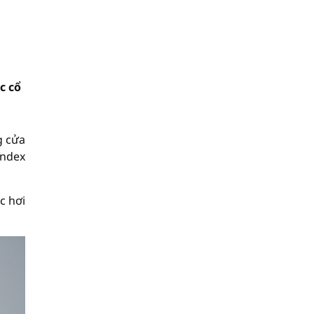
c cổ
g cửa
Index
c hơi