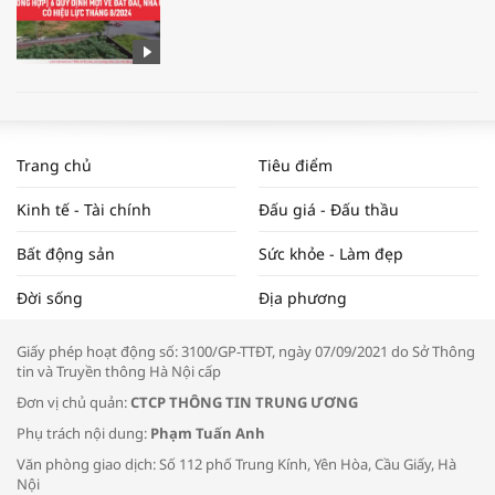
WORLDBANK DỰ BÁO KINH TẾ VIỆT
NAM NĂM 2024 VÀ NĂM 2025 | NHỊP
Trang chủ
Tiêu điểm
ĐẬP THỊ TRƯỜNG #62
Kinh tế - Tài chính
Đấu giá - Đấu thầu
Bất động sản
Sức khỏe - Làm đẹp
Tọa đàm “Xúc tiến thương mại: Khơi
Đời sống
Địa phương
thông đầu ra cho sản phẩm OCOP”
Giấy phép hoạt động số: 3100/GP-TTĐT, ngày 07/09/2021 do Sở Thông
tin và Truyền thông Hà Nội cấp
Đơn vị chủ quản:
CTCP THÔNG TIN TRUNG ƯƠNG
Phụ trách nội dung:
Phạm Tuấn Anh
Bác sĩ tư vấn cách phòng tránh bệnh
Văn phòng giao dịch: Số 112 phố Trung Kính, Yên Hòa, Cầu Giấy, Hà
đường hô hấp trong thời tiết giao mùa
Nội