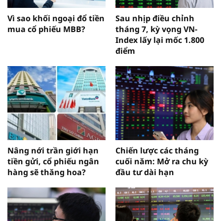
Vì sao khối ngoại đổ tiền
Sau nhịp điều chỉnh
mua cổ phiếu MBB?
tháng 7, kỳ vọng VN-
Index lấy lại mốc 1.800
điểm
Nâng nới trần giới hạn
Chiến lược các tháng
tiền gửi, cổ phiếu ngân
cuối năm: Mở ra chu kỳ
hàng sẽ thăng hoa?
đầu tư dài hạn