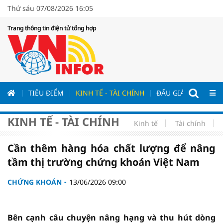
Thứ sáu 07/08/2026 16:05
Trang thông tin điện tử tổng hợp
ƯƠNG
TIÊU ĐIỂM
KINH TẾ - TÀI CHÍNH
ĐẤU GIÁ - ĐẤU THẦ
KINH TẾ - TÀI CHÍNH
Kinh tế
Tài chính
Cần thêm hàng hóa chất lượng để nâng
tầm thị trường chứng khoán Việt Nam
CHỨNG KHOÁN
13/06/2026 09:00
Bên cạnh câu chuyện nâng hạng và thu hút dòng