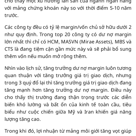
cho thấy một xu hướng lấn sân của ngành ngân hàng
với mảng chứng khoán này so với thời điểm 5-10 năm
trước.
Các công ty đều có tỷ lệ margin/vốn chủ sở hữu dưới 2
như quy định. Trong top 20 công ty có dư nợ margin
lớn nhất thì chỉ có HCM, MASVN (Mirae Assets), MBS và
CTS là đang tiệm cận gần mức này và sẽ phải bổ sung
thêm vốn nếu muốn mở rộng thêm.
Nhìn vào lịch sử, tăng trưởng dư nợ margin luôn tương
quan thuận với tăng trưởng giá trị giao dịch, nhưng
trong 3 quý đổ lại thì tăng trưởng giá trị giao dịch đang
tăng mạnh hơn tăng trưởng dư nợ margin. Điều này
cho thấy thị trường đang thận trọng trước các diễn
biến khó lường và bất ổn của kinh tế toàn cầu, tiêu
biểu như cuộc chiến giữa Mỹ và Iran khiến giá năng
lượng tăng cao.
Trong khi đó, lợi nhuận từ mảng môi giới tăng vọt giúp