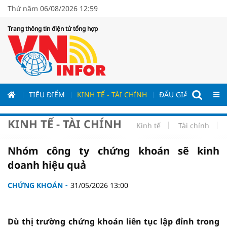
Thứ năm 06/08/2026 12:59
Trang thông tin điện tử tổng hợp
ƯƠNG
TIÊU ĐIỂM
KINH TẾ - TÀI CHÍNH
ĐẤU GIÁ - ĐẤU THẦ
KINH TẾ - TÀI CHÍNH
Kinh tế
Tài chính
Nhóm công ty chứng khoán sẽ kinh
doanh hiệu quả
CHỨNG KHOÁN
31/05/2026 13:00
Dù thị trường chứng khoán liên tục lập đỉnh trong