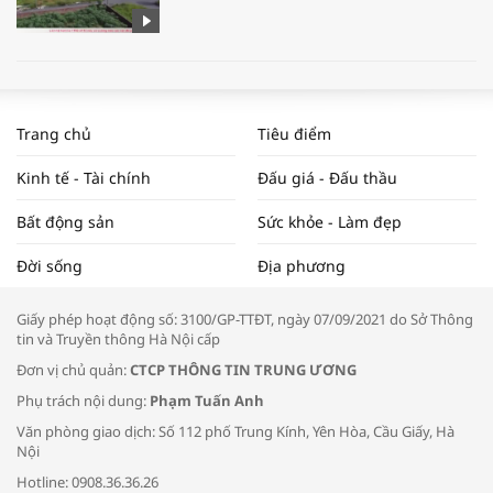
WORLDBANK DỰ BÁO KINH TẾ VIỆT
NAM NĂM 2024 VÀ NĂM 2025 | NHỊP
Trang chủ
Tiêu điểm
ĐẬP THỊ TRƯỜNG #62
Kinh tế - Tài chính
Đấu giá - Đấu thầu
Bất động sản
Sức khỏe - Làm đẹp
Tọa đàm “Xúc tiến thương mại: Khơi
Đời sống
Địa phương
thông đầu ra cho sản phẩm OCOP”
Giấy phép hoạt động số: 3100/GP-TTĐT, ngày 07/09/2021 do Sở Thông
tin và Truyền thông Hà Nội cấp
Đơn vị chủ quản:
CTCP THÔNG TIN TRUNG ƯƠNG
Phụ trách nội dung:
Phạm Tuấn Anh
Bác sĩ tư vấn cách phòng tránh bệnh
Văn phòng giao dịch: Số 112 phố Trung Kính, Yên Hòa, Cầu Giấy, Hà
đường hô hấp trong thời tiết giao mùa
Nội
Hotline: 0908.36.36.26