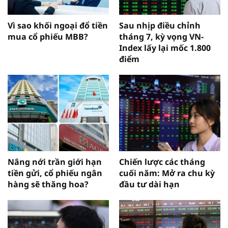
Vì sao khối ngoại đổ tiền
Sau nhịp điều chỉnh
mua cổ phiếu MBB?
tháng 7, kỳ vọng VN-
Index lấy lại mốc 1.800
điểm
Nâng nới trần giới hạn
Chiến lược các tháng
tiền gửi, cổ phiếu ngân
cuối năm: Mở ra chu kỳ
hàng sẽ thăng hoa?
đầu tư dài hạn