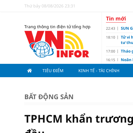
Thứ bảy 08/08/2026 23:31
Tin mới
Trang thông tin điện tử tổng hợp
SUN GR
22:43
Tử vi 
18:10
tư thu
Tháo g
17:00
Ngân 
16:15
Tín d
14:10
TIÊU ĐIỂM
KINH TẾ - TÀI CHÍNH
hạng
Đồng T
11:00
Nguyễ
10:32
BẤT ĐỘNG SẢN
3-1 ở 
Giá và
10:23
Các c
09:00
TPHCM khẩn trương 
Lợi í
08:15