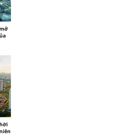
 mở
của
hời
niên