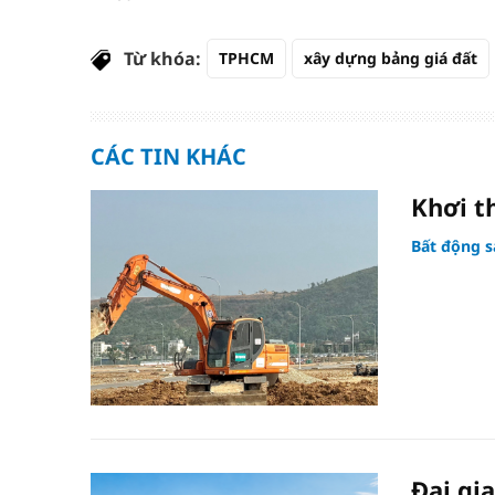
Từ khóa:
TPHCM
xây dựng bảng giá đất
CÁC TIN KHÁC
Khơi t
Bất động s
Đại gi