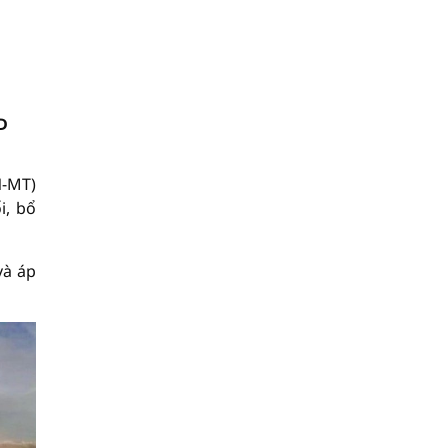
D
N-MT)
i, bổ
và áp