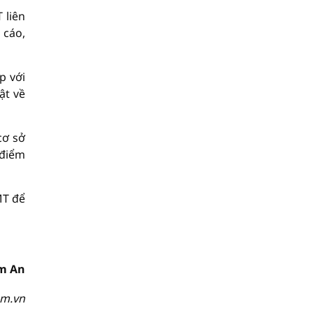
 liên
 cáo,
p với
ật về
cơ sở
 điểm
MT để
m An
om.vn