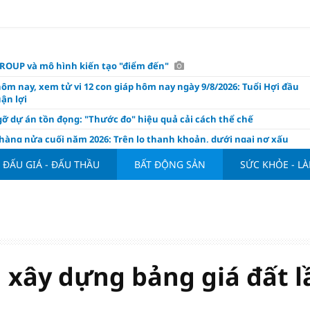
OUP và mô hình kiến tạo "điểm đến"
hôm nay, xem tử vi 12 con giáp hôm nay ngày 9/8/2026: Tuổi Hợi đầu
ận lợi
ỡ dự án tồn đọng: "Thước đo" hiệu quả cải cách thể chế
hàng nửa cuối năm 2026: Trên lo thanh khoản, dưới ngại nợ xấu
ụng/GDP của Việt Nam "phình" lên 155%, cao gấp 3 lần nhóm cùng
ĐẤU GIÁ - ĐẤU THẦU
BẤT ĐỘNG SẢN
SỨC KHỎE - L
háp: Đấu giá 58.965 m² đất và nhà xưởng tại xã Tân Hồng
n Đình Bắc tỏa sáng với cú đúp giúp tuyển Việt Nam hạ Campuchia
ASEAN Cup 2026
ng hôm nay 8/8: Vàng thế giới "nhảy vọt"
ổ phiếu IPO có được phân bổ dòng vốn mới từ nâng hạng thị trường?
xây dựng bảng giá đất l
ch của nước chanh gừng