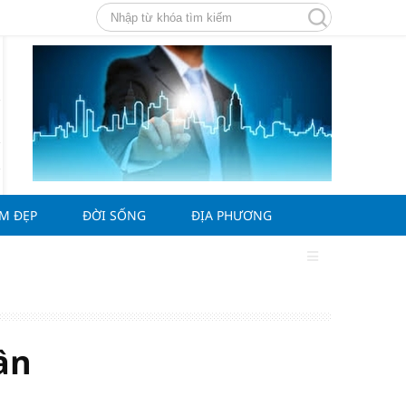
ÀM ĐẸP
ĐỜI SỐNG
ĐỊA PHƯƠNG
ần