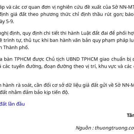
pháp và các cơ quan đơn vị nghiên cứu đề xuất của Sở NN-MT
định giá đất theo phương thức chỉ định thầu rút gọn; báo
y 5-9.
hị định, quy định chi tiết thi hành Luật đất đai để phối hợ
rình tự, thủ tục khi ban hành văn bản quy phạm pháp lu
àn Thành phố.
địa bàn TPHCM được Chủ tịch UBND TPHCM giao chuẩn bị 
 cả các tuyến đường, đoạn đường theo vị trí, khu vực và các
ến hành rà soát, cân đối cơ sở dữ liệu giá đất gửi về Sở NN-
 đất nhằm đảm bảo kịp tiến độ.
đất lần đầu
Tâ
Nguồn : thuongtruong.c