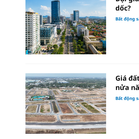
dốc?
Bất động s
Giá đấ
nửa n
Bất động s