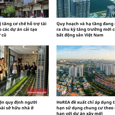
 tăng cơ chế hỗ trợ tài
Quy hoạch và hạ tầng đang
 các dự án cải tạo
ra chu kỳ tăng trưởng mới 
 cũ
bất động sản Việt Nam
ện quy định người
HoREA đề xuất chỉ áp dụng t
ài sở hữu nhà ở
hạn sử dụng chung cư theo 
hạn với dự án xây mới