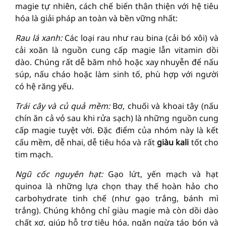
magie tự nhiên, cách chế biến thân thiện với hệ tiêu
hóa là giải pháp an toàn và bền vững nhất:
Rau lá xanh:
Các loại rau như rau bina (cải bó xôi) và
cải xoăn là nguồn cung cấp magie lẫn vitamin dồi
dào. Chúng rất dễ băm nhỏ hoặc xay nhuyễn để nấu
súp, nấu cháo hoặc làm sinh tố, phù hợp với người
có hệ răng yếu.
Trái cây và củ quả mềm:
Bơ, chuối và khoai tây (nấu
chín ăn cả vỏ sau khi rửa sạch) là những nguồn cung
cấp magie tuyệt vời. Đặc điểm của nhóm này là kết
cấu mềm, dễ nhai, dễ tiêu hóa và rất
giàu kali
tốt cho
tim mạch.
Ngũ cốc nguyên hạt:
Gạo lứt, yến mạch và hạt
quinoa là những lựa chọn thay thế hoàn hảo cho
carbohydrate tinh chế (như gạo trắng, bánh mì
trắng). Chúng không chỉ giàu magie mà còn dồi dào
chất xơ, giúp hỗ trợ tiêu hóa, ngăn ngừa táo bón và