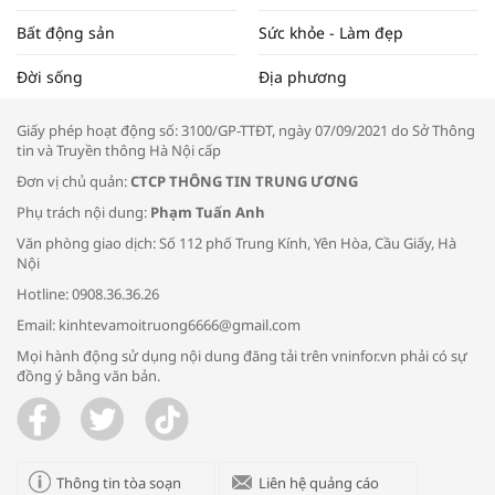
Bất động sản
Sức khỏe - Làm đẹp
Tọa đàm “Xúc tiến thương mại: Khơi
Đời sống
Địa phương
thông đầu ra cho sản phẩm OCOP”
Giấy phép hoạt động số: 3100/GP-TTĐT, ngày 07/09/2021 do Sở Thông
tin và Truyền thông Hà Nội cấp
Đơn vị chủ quản:
CTCP THÔNG TIN TRUNG ƯƠNG
Phụ trách nội dung:
Phạm Tuấn Anh
Bác sĩ tư vấn cách phòng tránh bệnh
Văn phòng giao dịch: Số 112 phố Trung Kính, Yên Hòa, Cầu Giấy, Hà
đường hô hấp trong thời tiết giao mùa
Nội
Hotline: 0908.36.36.26
Email: kinhtevamoitruong6666@gmail.com
Mọi hành động sử dụng nội dung đăng tải trên vninfor.vn phải có sự
đồng ý bằng văn bản.
Trao yêu thương cho em
Thông tin tòa soạn
Liên hệ quảng cáo