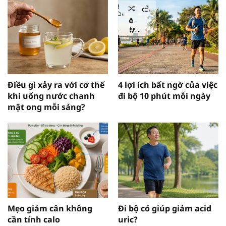
Điều gì xảy ra với cơ thể
4 lợi ích bất ngờ của việc
khi uống nước chanh
đi bộ 10 phút mỗi ngày
mật ong mỗi sáng?
Mẹo giảm cân không
Đi bộ có giúp giảm acid
cần tính calo
uric?