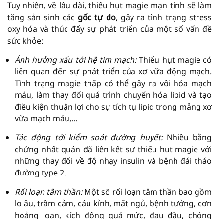
Tuy nhiên, về lâu dài, thiếu hụt magie mạn tính sẽ làm
tăng sản sinh các
gốc tự do
, gây ra tình trạng stress
oxy hóa và thúc đẩy sự phát triển của một số vấn đề
sức khỏe:
Ảnh hưởng xấu tới hệ tim mạch:
Thiếu hụt magie có
liên quan đến sự phát triển của xơ vữa động mạch.
Tình trạng magie thấp có thể gây ra vôi hóa mạch
máu, làm thay đổi quá trình chuyển hóa lipid và tạo
điều kiện thuận lợi cho sự tích tụ lipid trong mảng xơ
vữa mạch máu,...
Tác động tới kiểm soát đường huyết:
Nhiều bằng
chứng nhất quán đã liên kết sự thiếu hụt magie với
những thay đổi về độ nhạy insulin và bệnh đái tháo
đường type 2.
Rối loạn tâm thần:
Một số rối loạn tâm thần bao gồm
lo âu, trầm cảm, cáu kỉnh, mất ngủ, bệnh tưởng, cơn
hoảng loạn, kích động quá mức, đau đầu, chóng