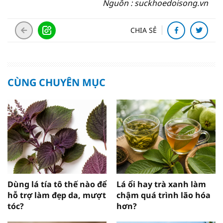
Nguồn : suckhoedoisong.vn
CHIA SẺ
CÙNG CHUYÊN MỤC
Dùng lá tía tô thế nào để
Lá ổi hay trà xanh làm
hỗ trợ làm đẹp da, mượt
chậm quá trình lão hóa
tóc?
hơn?