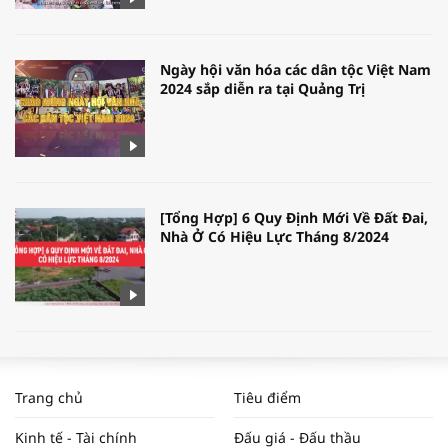
Ngày hội văn hóa các dân tộc Việt Nam
2024 sắp diễn ra tại Quảng Trị
[Tổng Hợp] 6 Quy Định Mới Về Đất Đai,
Nhà Ở Có Hiệu Lực Tháng 8/2024
WORLDBANK DỰ BÁO KINH TẾ VIỆT
NAM NĂM 2024 VÀ NĂM 2025 | NHỊP
Trang chủ
Tiêu điểm
ĐẬP THỊ TRƯỜNG #62
Kinh tế - Tài chính
Đấu giá - Đấu thầu