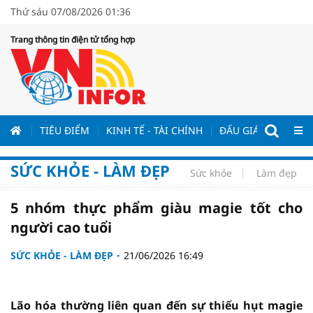
Thứ sáu 07/08/2026 01:36
Trang thông tin điện tử tổng hợp
ƯƠNG
TIÊU ĐIỂM
KINH TẾ - TÀI CHÍNH
ĐẤU GIÁ - ĐẤU THẦ
SỨC KHỎE - LÀM ĐẸP
Sức khỏe
Làm đẹp
5 nhóm thực phẩm giàu magie tốt cho
người cao tuổi
SỨC KHỎE - LÀM ĐẸP
21/06/2026 16:49
Lão hóa thường liên quan đến sự thiếu hụt magie