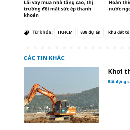
Lãi vay mua nhà tăng cao, thị
Hoàn thi
trường đối mặt sức ép thanh
nước ngo
khoản
Từ khóa:
TP.HCM
838 dự án
khu đất t
CÁC TIN KHÁC
Khơi t
Bất động s