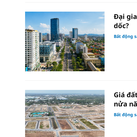
Đại gi
dốc?
Bất động s
Giá đấ
nửa n
Bất động s