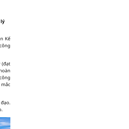
lý
ện Kế
 công
 (đạt
 hoàn
 công
g mắc
 đạo.
o.