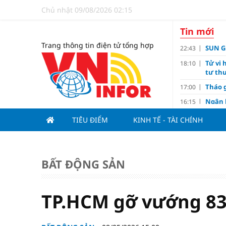
Chủ nhật 09/08/2026 02:15
Tin mới
Trang thông tin điện tử tổng hợp
SUN GR
22:43
Tử vi 
18:10
tư thu
Tháo g
17:00
Ngân 
16:15
Tín d
14:10
TIÊU ĐIỂM
KINH TẾ - TÀI CHÍNH
hạng
Đồng T
11:00
Nguyễ
10:32
BẤT ĐỘNG SẢN
3-1 ở 
Giá và
10:23
Các c
09:00
TP.HCM gỡ vướng 83
Lợi í
08:15