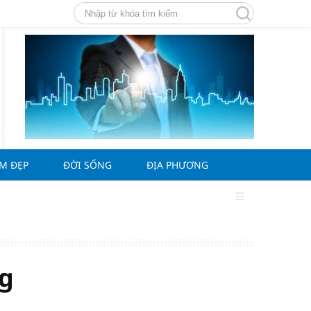
ÀM ĐẸP
ĐỜI SỐNG
ĐỊA PHƯƠNG
ng