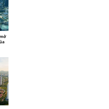
 mở
của