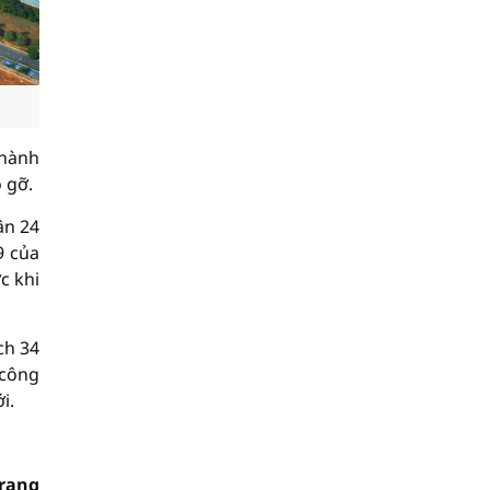
thành
 gỡ.
ận 24
9 của
c khi
ch 34
 công
i.
rang