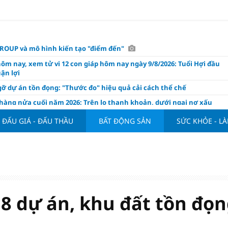
OUP và mô hình kiến tạo "điểm đến"
hôm nay, xem tử vi 12 con giáp hôm nay ngày 9/8/2026: Tuổi Hợi đầu
ận lợi
ỡ dự án tồn đọng: "Thước đo" hiệu quả cải cách thể chế
hàng nửa cuối năm 2026: Trên lo thanh khoản, dưới ngại nợ xấu
ụng/GDP của Việt Nam "phình" lên 155%, cao gấp 3 lần nhóm cùng
ĐẤU GIÁ - ĐẤU THẦU
BẤT ĐỘNG SẢN
SỨC KHỎE - L
háp: Đấu giá 58.965 m² đất và nhà xưởng tại xã Tân Hồng
n Đình Bắc tỏa sáng với cú đúp giúp tuyển Việt Nam hạ Campuchia
ASEAN Cup 2026
ng hôm nay 8/8: Vàng thế giới "nhảy vọt"
ổ phiếu IPO có được phân bổ dòng vốn mới từ nâng hạng thị trường?
8 dự án, khu đất tồn đọ
ch của nước chanh gừng