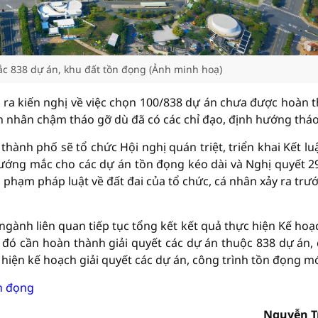
c 838 dự án, khu đất tồn đọng (Ảnh minh hoạ)
 ra kiến nghị về việc chọn 100/838 dự án chưa được hoàn 
ên nhân chậm tháo gỡ dù đã có các chỉ đạo, định hướng tháo
hành phố sẽ tổ chức Hội nghị quán triệt, triển khai Kết lu
 vướng mắc cho các dự án tồn đọng kéo dài và Nghị quyết 2
i phạm pháp luật về đất đai của tổ chức, cá nhân xảy ra trướ
 ngành liên quan tiếp tục tổng kết kết quả thực hiện Kế hoạ
đó cần hoàn thành giải quyết các dự án thuộc 838 dự án,
 hiện kế hoạch giải quyết các dự án, công trình tồn đọng mớ
n đọng
Nguyễn T