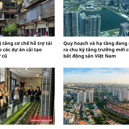
 tăng cơ chế hỗ trợ tài
Quy hoạch và hạ tầng đang
 các dự án cải tạo
ra chu kỳ tăng trưởng mới 
 cũ
bất động sản Việt Nam