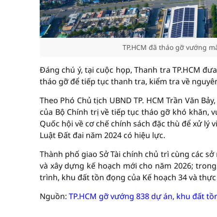
TP.HCM đã tháo gỡ vướng mắ
Đáng chú ý, tại cuộc họp, Thanh tra TP.HCM đưa
tháo gỡ để tiếp tục thanh tra, kiểm tra về nguy
Theo Phó Chủ tịch UBND TP. HCM Trần Văn Bảy, t
của Bộ Chính trị về tiếp tục tháo gỡ khó khăn,
Quốc hội về cơ chế chính sách đặc thù để xử lý v
Luật Đất đai năm 2024 có hiệu lực.
Thành phố giao Sở Tài chính chủ trì cùng các sở
và xây dựng kế hoạch mới cho năm 2026; trong 
trình, khu đất tồn đọng của Kế hoạch 34 và thực
Nguồn:
TP.HCM gỡ vướng 838 dự án, khu đất tồ