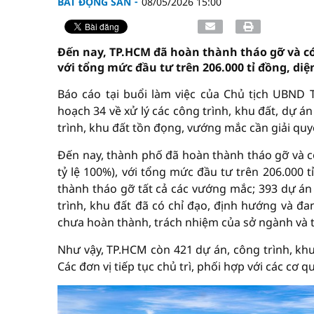
BẤT ĐỘNG SẢN
08/05/2026 15:00
Đến nay, TP.HCM đã hoàn thành tháo gỡ và có 
với tổng mức đầu tư trên 206.000 tỉ đồng, diện
Báo cáo tại buổi làm việc của Chủ tịch UBND 
hoạch 34 về xử lý các công trình, khu đất, dự 
trình, khu đất tồn đọng, vướng mắc cần giải quy
Đến nay, thành phố đã hoàn thành tháo gỡ và có
tỷ lệ 100%), với tổng mức đầu tư trên 206.000 
thành tháo gỡ tất cả các vướng mắc; 393 dự án
trình, khu đất đã có chỉ đạo, định hướng và đ
chưa hoàn thành, trách nhiệm của sở ngành và 
Như vậy, TP.HCM còn 421 dự án, công trình, khu
Các đơn vị tiếp tục chủ trì, phối hợp với các cơ 