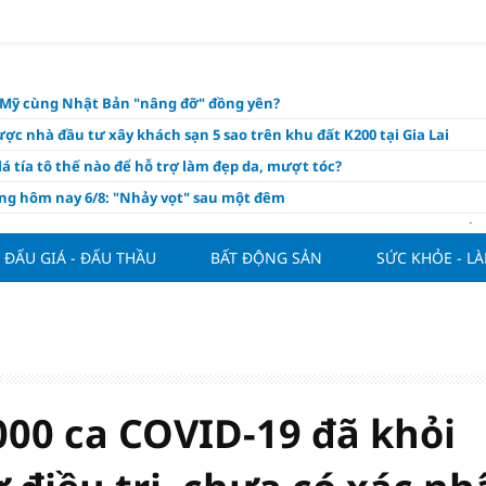
o Mỹ cùng Nhật Bản "nâng đỡ" đồng yên?
ợc nhà đầu tư xây khách sạn 5 sao trên khu đất K200 tại Gia Lai
á tía tô thế nào để hỗ trợ làm đẹp da, mượt tóc?
àng hôm nay 6/8: "Nhảy vọt" sau một đêm
Việt Nam tính bài toán xoay tua tại ASEAN Cup 2026 và màn đáp trả
ửa của Hoàng Hên
ĐẤU GIÁ - ĐẤU THẦU
BẤT ĐỘNG SẢN
SỨC KHỎE - L
ất đưa kim cương vào ngành nghề kinh doanh có điều kiện như vàn
thông nguồn cung vật liệu xây dựng
ương giảm giá sập sàn, chấp nhận lỗ nặng vẫn khó thoát hàng
ộ giải ngân đầu tư công - xung lực cho tăng trưởng
hôm nay, xem tử vi 12 con giáp hôm nay ngày 6/8/2026: Tuổi Tuất tình
000 ca COVID-19 đã khỏi
m đẹp