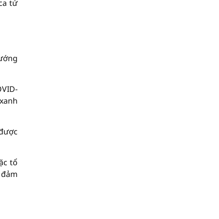
ca tử
hướng
OVID-
 xanh
 được
ặc tổ
n đảm