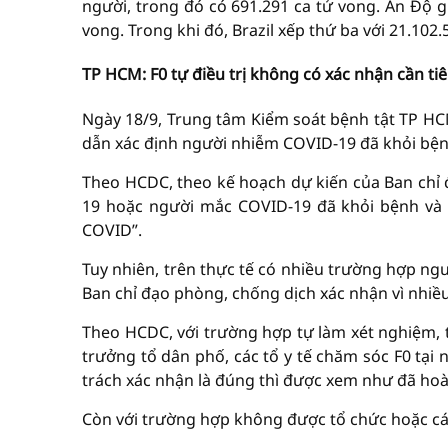
người, trong đó có 691.291 ca tử vong. Ấn Độ 
vong. Trong khi đó, Brazil xếp thứ ba với 21.102
TP HCM: F0 tự điều trị không có xác nhận cần t
Ngày 18/9, Trung tâm Kiểm soát bệnh tật TP H
dẫn xác định người nhiễm COVID-19 đã khỏi bện
Theo HCDC, theo kế hoạch dự kiến của Ban chỉ 
19 hoặc người mắc COVID-19 đã khỏi bệnh và ho
COVID”.
Tuy nhiên, trên thực tế có nhiều trường hợp ngư
Ban chỉ đạo phòng, chống dịch xác nhận vì nhiều
Theo HCDC, với trường hợp tự làm xét nghiệm, tự
trưởng tổ dân phố, các tổ y tế chăm sóc F0 tại
trách xác nhận là đúng thì được xem như đã hoàn
Còn với trường hợp không được tổ chức hoặc cá