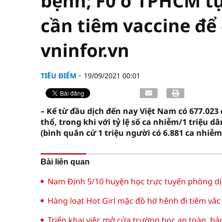
bệnh; F0 ở TPHCM tự
cần tiêm vaccine để
vninfor.vn
TIÊU ĐIỂM
19/09/2021 00:01
– Kể từ đầu dịch đến nay Việt Nam có 677.023
thổ, trong khi với tỷ lệ số ca nhiễm/1 triệu 
(bình quân cứ 1 triệu người có 6.881 ca nhiễm
Bài liên quan
Nam Định 5/10 huyện học trực tuyến phòng dị
Hàng loạt Hot Girl mặc đồ hớ hênh đi tiêm vắc 
Triển khai việc mở cửa trường học an toàn, b