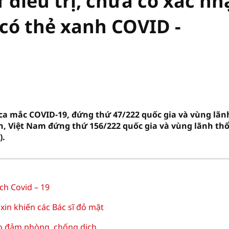
 điều trị, chưa có xác nh
 có thẻ xanh COVID -
 ca mắc COVID-19, đứng thứ 47/222 quốc gia và vùng lãn
dân, Việt Nam đứng thứ 156/222 quốc gia và vùng lãnh th
).
ch Covid – 19
xin khiến các Bác sĩ đỏ mặt
ảo đảm phòng, chống dịch