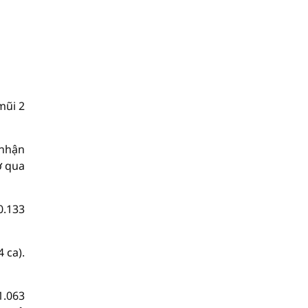
mũi 2
 nhận
ờ qua
0.133
 ca).
1.063