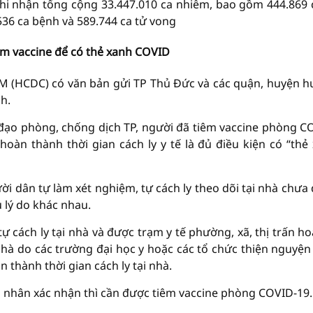
ghi nhận tổng cộng 33.447.010 ca nhiễm, bao gồm 444.869 
.536 ca bệnh và 589.744 ca tử vong
iêm vaccine để có thẻ xanh COVID
CM (HCDC) có văn bản gửi TP Thủ Đức và các quận, huyện 
h.
đạo phòng, chống dịch TP, người đã tiêm vaccine phòng C
àn thành thời gian cách ly y tế là đủ điều kiện có “thẻ
ời dân tự làm xét nghiệm, tự cách ly theo dõi tại nhà chưa
 lý do khác nhau.
 cách ly tại nhà và được trạm y tế phường, xã, thị trấn ho
 nhà do các trường đại học y hoặc các tổ chức thiện nguyệ
 thành thời gian cách ly tại nhà.
 nhân xác nhận thì cần được tiêm vaccine phòng COVID-19.