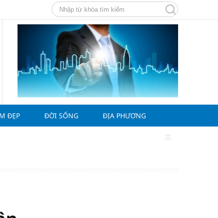
ÀM ĐẸP
ĐỜI SỐNG
ĐỊA PHƯƠNG
g