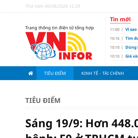
Thứ năm 06/08/2026 12:29
Tin mới
Trang thông tin điện tử tổng hợp
Vì sa
11:00
Tìm đư
10:16
Dùng l
10:10
Giá v
10:10
Tuyển 
10:07
nảy l
TIÊU ĐIỂM
KINH TẾ - TÀI CHÍNH
Đề xu
09:15
Khơi 
09:00
Kim c
07:15
TIÊU ĐIỂM
Tiến đ
07:00
Tử vi 
18:05
Sáng 19/9: Hơn 448.
cảm ê