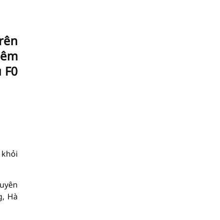
rên
iêm
ụ F0
 khỏi
Tuyên
g, Hà