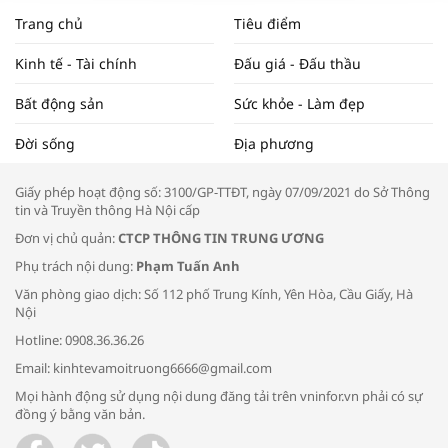
NAM NĂM 2024 VÀ NĂM 2025 | NHỊP
Trang chủ
Tiêu điểm
ĐẬP THỊ TRƯỜNG #62
Kinh tế - Tài chính
Đấu giá - Đấu thầu
Bất động sản
Sức khỏe - Làm đẹp
Tọa đàm “Xúc tiến thương mại: Khơi
Đời sống
Địa phương
thông đầu ra cho sản phẩm OCOP”
Giấy phép hoạt động số: 3100/GP-TTĐT, ngày 07/09/2021 do Sở Thông
tin và Truyền thông Hà Nội cấp
Đơn vị chủ quản:
CTCP THÔNG TIN TRUNG ƯƠNG
Phụ trách nội dung:
Phạm Tuấn Anh
Bác sĩ tư vấn cách phòng tránh bệnh
Văn phòng giao dịch: Số 112 phố Trung Kính, Yên Hòa, Cầu Giấy, Hà
đường hô hấp trong thời tiết giao mùa
Nội
Hotline: 0908.36.36.26
Email: kinhtevamoitruong6666@gmail.com
Mọi hành động sử dụng nội dung đăng tải trên vninfor.vn phải có sự
đồng ý bằng văn bản.
Trao yêu thương cho em