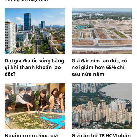
Đại gia địa ốc sống bằng
Giá đất nền lao dốc, có
gì khi thanh khoản lao
nơi giảm hơn 65% chỉ
dốc?
sau nửa năm
Nguồn cung tăng, giá
Giá căn hộ TP.HCM phân