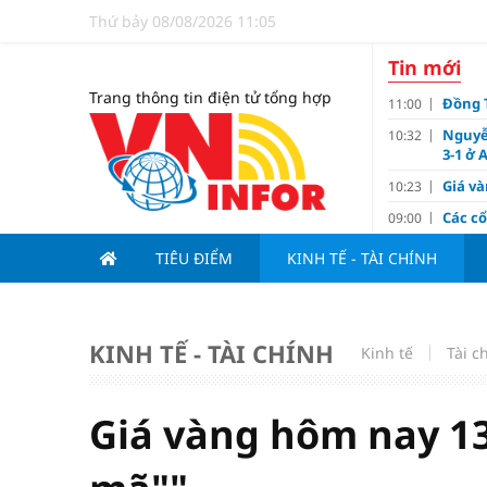
Thứ bảy 08/08/2026 11:05
Tin mới
Trang thông tin điện tử tổng hợp
Đồng T
11:00
Nguyễ
10:32
3-1 ở 
Giá và
10:23
Các c
09:00
Lợi í
08:15
TIÊU ĐIỂM
KINH TẾ - TÀI CHÍNH
Nới tr
07:00
Tử vi 
18:10
doanh
KINH TẾ - TÀI CHÍNH
Kinh tế
Tài c
Ngân h
17:10
Quy h
17:00
sản V
Giá vàng hôm nay 13
Đề xu
15:13
dưới 1