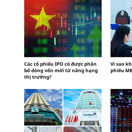
Các cổ phiếu IPO có được phân
Vì sao k
bổ dòng vốn mới từ nâng hạng
phiếu M
thị trường?