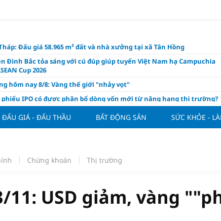
háp: Đấu giá 58.965 m² đất và nhà xưởng tại xã Tân Hồng
n Đình Bắc tỏa sáng với cú đúp giúp tuyển Việt Nam hạ Campuchia
ASEAN Cup 2026
ng hôm nay 8/8: Vàng thế giới "nhảy vọt"
ổ phiếu IPO có được phân bổ dòng vốn mới từ nâng hạng thị trường?
ch của nước chanh gừng
ĐẤU GIÁ - ĐẤU THẦU
BẤT ĐỘNG SẢN
SỨC KHỎE - L
ần tiền gửi Kho bạc Nhà nước: Không chỉ 4 ngân hàng được lợi
hôm nay, xem tử vi 12 con giáp hôm nay ngày 8/8/2026: Tuổi Mão kinh
 thuận lợi
hính
Chứng khoán
Thị trường
àng nửa đầu năm 2026: Áp lực đằng sau niềm vui lãi lớn
oạch và hạ tầng đang mở ra chu kỳ tăng trưởng mới của bất động
iệt Nam
/11: USD giảm, vàng ""ph
ất giảm 30% thuế cho hộ, cá nhân kinh doanh, doanh nghiệp thu
0 tỷ đồng