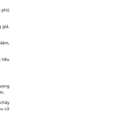
h phủ
 giá.
 Năm,
 tiêu
 vọng
ơn.
 chảy
ầu cử