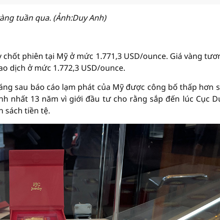
vàng tuần qua. (Ảnh:Duy Anh)
ay chốt phiên tại Mỹ ở mức 1.771,3 USD/ounce. Giá vàng tươn
ao dịch ở mức 1.772,3 USD/ounce.
háng sau báo cáo lạm phát của Mỹ được công bố thấp hơn s
h nhất 13 năm vì giới đầu tư cho rằng sắp đến lúc Cục D
 sách tiền tệ.