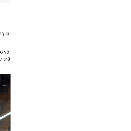
g lai
o với
ự trữ