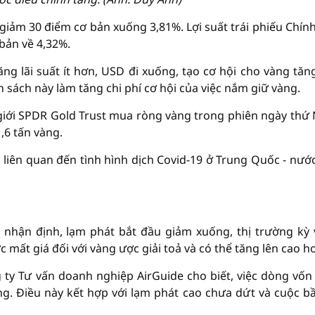
 giảm 30 điểm cơ bản xuống 3,81%. Lợi suất trái phiếu Chín
bản về 4,32%.
g lãi suất ít hơn, USD đi xuống, tạo cơ hội cho vàng tăng
h sách này làm tăng chi phí cơ hội của việc nắm giữ vàng.
 giới SPDR Gold Trust mua ròng vàng trong phiên ngày thứ
,6 tấn vàng.
c liên quan đến tình hình dịch Covid-19 ở Trung Quốc - nước
 nhận định, lạm phát bắt đầu giảm xuống, thị trường kỳ
c mất giá đối với vàng ược giải toả và có thể tăng lên cao h
 ty Tư vấn doanh nghiệp AirGuide cho biết, việc dòng vốn
ng. Điều này kết hợp với lạm phát cao chưa dứt và cuộc b