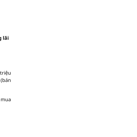
 lãi
triệu
 (bán
M mua