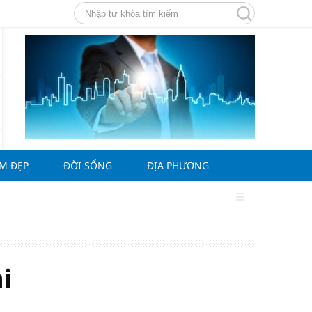
ÀM ĐẸP
ĐỜI SỐNG
ĐỊA PHƯƠNG
i