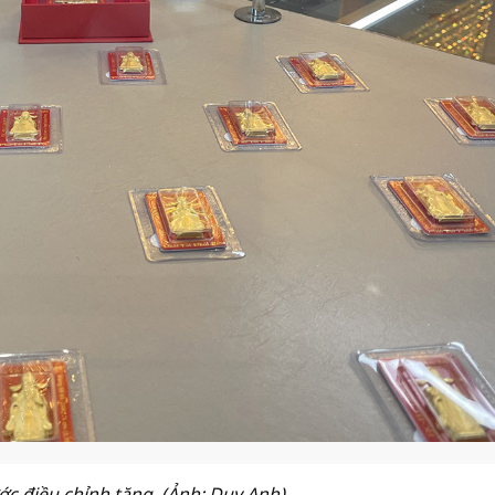
ớc điều chỉnh tăng. (Ảnh: Duy Anh)