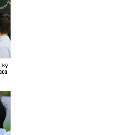
, kỳ
800