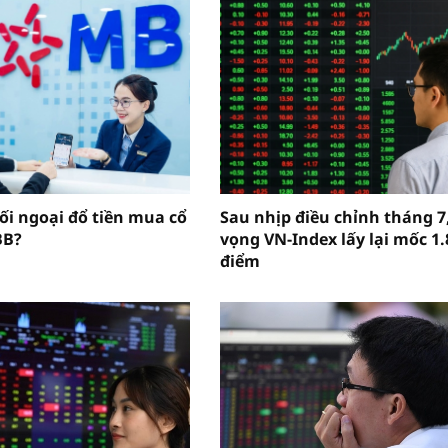
hối ngoại đổ tiền mua cổ
Sau nhịp điều chỉnh tháng 7
BB?
vọng VN-Index lấy lại mốc 1.
điểm