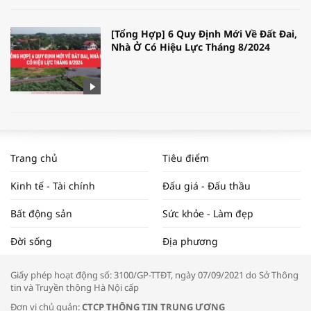
[Tổng Hợp] 6 Quy Định Mới Về Đất Đai,
Nhà Ở Có Hiệu Lực Tháng 8/2024
WORLDBANK DỰ BÁO KINH TẾ VIỆT
NAM NĂM 2024 VÀ NĂM 2025 | NHỊP
Trang chủ
Tiêu điểm
ĐẬP THỊ TRƯỜNG #62
Kinh tế - Tài chính
Đấu giá - Đấu thầu
Bất động sản
Sức khỏe - Làm đẹp
Tọa đàm “Xúc tiến thương mại: Khơi
Đời sống
Địa phương
thông đầu ra cho sản phẩm OCOP”
Giấy phép hoạt động số: 3100/GP-TTĐT, ngày 07/09/2021 do Sở Thông
tin và Truyền thông Hà Nội cấp
Đơn vị chủ quản:
CTCP THÔNG TIN TRUNG ƯƠNG