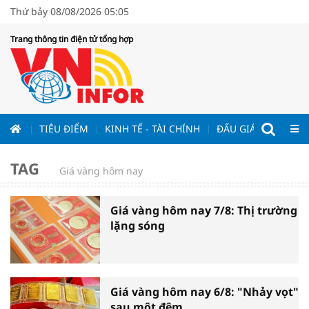
Thứ bảy 08/08/2026 05:05
Trang thông tin điện tử tổng hợp
ƯƠNG
TIÊU ĐIỂM
KINH TẾ - TÀI CHÍNH
ĐẤU GIÁ - ĐẤU THẦ
TAG
Giá vàng hôm nay
Giá vàng hôm nay 7/8: Thị trường
lặng sóng
Giá vàng hôm nay 6/8: "Nhảy vọt"
sau một đêm