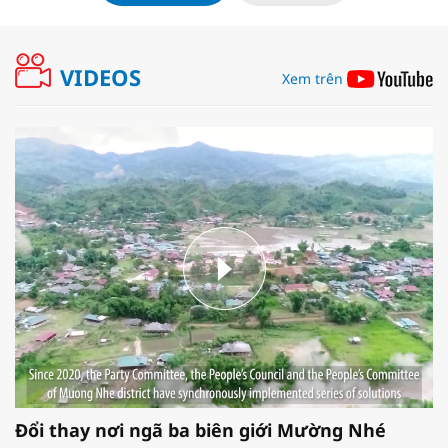
VIDEOS
Xem trên
Đổi thay nơi ngã ba biên giới Mường Nhé