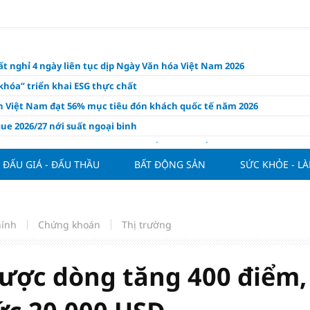
t nghỉ 4 ngày liên tục dịp Ngày Văn hóa Việt Nam 2026
khóa” triển khai ESG thực chất
ch Việt Nam đạt 56% mục tiêu đón khách quốc tế năm 2026
ue 2026/27 nới suất ngoại binh
thiện quy định người nước ngoài sở hữu nhà ở
ĐẤU GIÁ - ĐẤU THẦU
BẤT ĐỘNG SẢN
SỨC KHỎE - L
hôm nay, xem tử vi 12 con giáp hôm nay ngày 7/8/2026: Tuổi Thân làm
chăm chỉ
 đề xuất chỉ áp dụng thời hạn sử dụng chung cư theo niên hạn với
 xây mới
hính
Chứng khoán
Thị trường
n FDI chất lượng cao cho mục tiêu tăng trưởng 2 con số
lực nào để Việt Nam hiện thực hóa mục tiêu tăng trưởng 10%?
ợc dòng tăng 400 điểm,
n cứu tính tiền gửi Kho bạc vào nguồn vốn huy động của ngân hàng