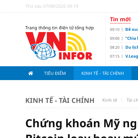
Thứ sáu 07/08/2026 09:19
Tin mới
Trang thông tin điện tử tổng hợp
Đề xuấ
09:10
“Chìa 
09:00
Du lị
08:20
V.Leag
07:15
Hoàn 
07:00
TIÊU ĐIỂM
KINH TẾ - TÀI CHÍNH
Tử vi 
18:05
việc 
HoREA
15:00
dự án
KINH TẾ - TÀI CHÍNH
Kinh tế
Tài c
Hút vố
15:00
Động 
13:15
Chứng khoán Mỹ ngư
Nghiê
13:00