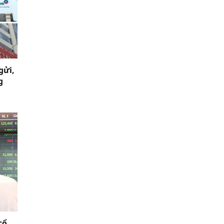
gửi,
g
cổ