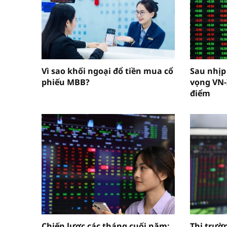
Vì sao khối ngoại đổ tiền mua cổ
Sau nhịp
phiếu MBB?
vọng VN-
điểm
Chiến lược các tháng cuối năm:
Thị trườn