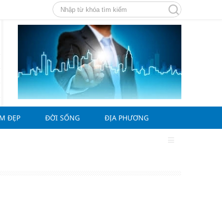
ÀM ĐẸP
ĐỜI SỐNG
ĐỊA PHƯƠNG