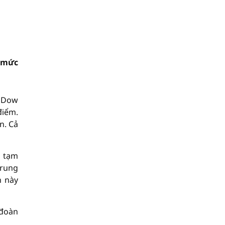
n mức
ố Dow
điểm.
n. Cả
o tạm
Trung
n này
 đoàn