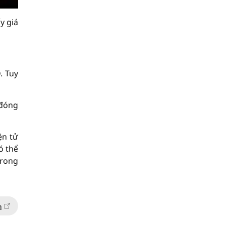
y giá
. Tuy
 đóng
ện tử
ó thể
trong
n