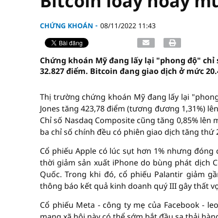
Bitcoin loay hoay m
CHỨNG KHOÁN
08/11/2022 11:43
Chứng khoán Mỹ đang lấy lại "phong độ" chỉ 
32.827 điểm. Bitcoin đang giao dịch ở mức 20
Thị trường chứng khoán Mỹ đang lấy lại "phong 
Jones tăng 423,78 điểm (tương đương 1,31%) lên
Chỉ số Nasdaq Composite cũng tăng 0,85% lên mứ
ba chỉ số chính đều có phiên giao dịch tăng thứ 2
Cổ phiếu Apple có lúc sụt hơn 1% nhưng đóng 
thời giảm sản xuất iPhone do bùng phát dịch C
Quốc. Trong khi đó, cổ phiếu Palantir giảm g
thông báo kết quả kinh doanh quý III gây thất v
Cổ phiếu Meta - công ty mẹ của Facebook - leo 
mạng xã hội này có thể sớm bắt đầu sa thải hàng