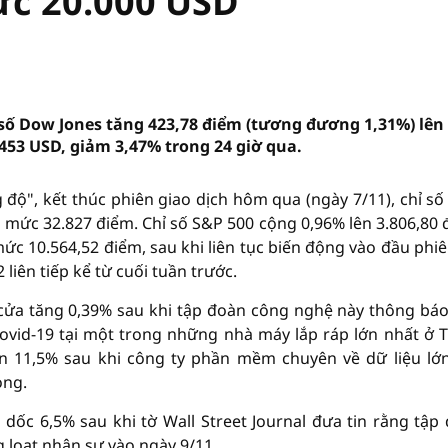
ức 20.000 USD
số Dow Jones tăng 423,78 điểm (tương đương 1,31%) lê
.453 USD, giảm 3,47% trong 24 giờ qua.
độ", kết thúc phiên giao dịch hôm qua (ngày 7/11), chỉ s
 mức 32.827 điểm. Chỉ số S&P 500 cộng 0,96% lên 3.806,80 
c 10.564,52 điểm, sau khi liên tục biến động vào đầu phiê
 liên tiếp kể từ cuối tuần trước.
cửa tăng 0,39% sau khi tập đoàn công nghệ này thông bá
ovid-19 tại một trong những nhà máy lắp ráp lớn nhất ở 
ần 11,5% sau khi công ty phần mềm chuyên về dữ liệu lớ
ọng.
dốc 6,5% sau khi tờ Wall Street Journal đưa tin rằng tập
 loạt nhân sự vào ngày 9/11.