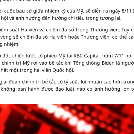
i cuộc bầu cử giữa nhiệm kỳ của Mỹ, sẽ diễn ra ngày 8/11 
 hội và ảnh hưởng đến hướng chi tiêu trong tương lai.
ểm soát Hạ viện và chiếm đa số trong Thượng viện. Tuy n
vọng sẽ chiếm đa số Hạ viện hoặc Thượng viện, có thể cả
ng nhiệm.
m đốc chiến lược cổ phiếu Mỹ tại RBC Capital, hôm 7/11 nói
chính trị Mỹ rơi vào bế tắc khi Tổng thống Biden là ngườ
hất một trong hai viện Quốc hội.
iai đoạn chính trị bế tắc có tỷ suất lợi nhuận cao hơn tron
n không ban hành được đạo luật nào có ảnh hưởng lớn tớ