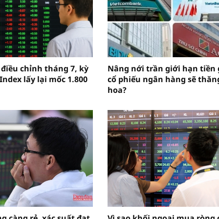
 điều chỉnh tháng 7, kỳ
Nâng nới trần giới hạn tiền 
Index lấy lại mốc 1.800
cổ phiếu ngân hàng sẽ thăn
hoa?
g càng rẻ, xác suất đạt
Vì sao khối ngoại mua ròng 