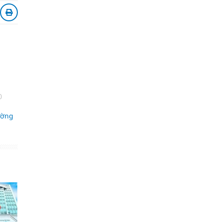
0
ường