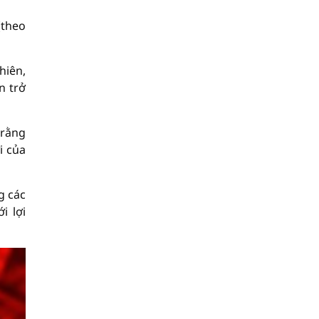
(theo
hiên,
n trở
 rằng
i của
g các
i lợi