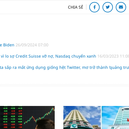
CHIA SẺ
oe Biden
26/09/2024 07:00
n vì lo sợ Credit Suisse vỡ nợ, Nasdaq chuyển xanh
16/03/2023 11:0
eta sắp ra mắt ứng dụng giống hệt Twitter, mơ trở thành ‘quảng tr