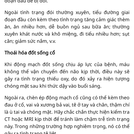
đoạn đầu dễ bị đói.
Ngoài tình trạng đói thường xuyên, tiểu đường giai
đoạn đầu còn kèm theo tình trạng tăng cảm giác thèm
ăn, ăn nhiều hơn, dễ buồn ngủ sau bữa ăn; thường
xuyên khát nước và khô miệng, đi tiểu nhiều hơn; sụt
cân; giảm sức nắm, v.v.
Thoái hóa đốt sống cổ
Khi động mạch đốt sống chịu áp lực của bệnh, máu
không thể vận chuyển đến não kịp thời, điều này sẽ
gây ra tình trạng thiếu oxy, do đó xảy ra hiện tượng
chóng mặt sau khi thức dậy vào buổi sáng.
Ngoài ra, chèn ép động mạch cổ cũng có thể kèm theo
đau ở cổ, vai và xương bả vai, tê ở tay và chân, thậm chí
là ù tai và chóng mặt. Hãy chắc chắn thực hiện kiểm tra
CT hoặc MRI kịp thời để tránh làm chậm trễ tình trạng
này. Trong những trường hợp nghiêm trọng, nó có thể
gây ra tình trạng tê liệt.