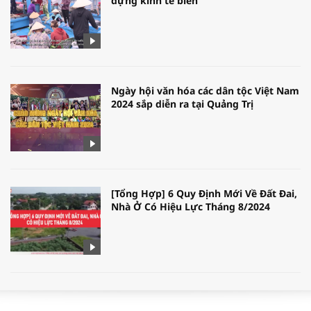
dựng kinh tế biển
Ngày hội văn hóa các dân tộc Việt Nam
2024 sắp diễn ra tại Quảng Trị
[Tổng Hợp] 6 Quy Định Mới Về Đất Đai,
Nhà Ở Có Hiệu Lực Tháng 8/2024
WORLDBANK DỰ BÁO KINH TẾ VIỆT
NAM NĂM 2024 VÀ NĂM 2025 | NHỊP