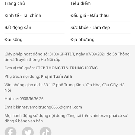
Trang chủ
Tiêu điểm
ĐẬP THỊ TRƯỜNG #62
Kinh tế - Tài chính
Đấu giá - Đấu thầu
Bất động sản
Sức khỏe - Làm đẹp
Tọa đàm “Xúc tiến thương mại: Khơi
Đời sống
Địa phương
thông đầu ra cho sản phẩm OCOP”
Giấy phép hoạt động số: 3100/GP-TTĐT, ngày 07/09/2021 do Sở Thông
tin và Truyền thông Hà Nội cấp
Đơn vị chủ quản:
CTCP THÔNG TIN TRUNG ƯƠNG
Phụ trách nội dung:
Phạm Tuấn Anh
Bác sĩ tư vấn cách phòng tránh bệnh
Văn phòng giao dịch: Số 112 phố Trung Kính, Yên Hòa, Cầu Giấy, Hà
đường hô hấp trong thời tiết giao mùa
Nội
Hotline: 0908.36.36.26
Email: kinhtevamoitruong6666@gmail.com
Mọi hành động sử dụng nội dung đăng tải trên vninfor.vn phải có sự
đồng ý bằng văn bản.
Trao yêu thương cho em