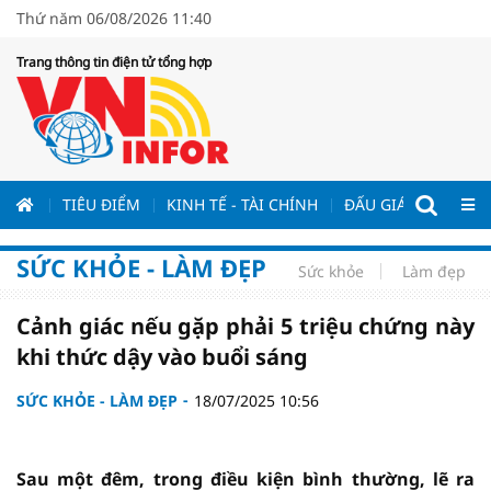
Thứ năm 06/08/2026 11:40
Trang thông tin điện tử tổng hợp
ƯƠNG
TIÊU ĐIỂM
KINH TẾ - TÀI CHÍNH
ĐẤU GIÁ - ĐẤU THẦ
SỨC KHỎE - LÀM ĐẸP
Sức khỏe
Làm đẹp
Cảnh giác nếu gặp phải 5 triệu chứng này
khi thức dậy vào buổi sáng
SỨC KHỎE - LÀM ĐẸP
18/07/2025 10:56
Sau một đêm, trong điều kiện bình thường, lẽ ra