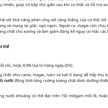
nhiên, giúp cơ bắp thư giãn sau khi co thắt và hỗ trợ xo
 chẽ với khả năng phản ứng với căng thẳng của cơ thể; bổ
ạng và mang lại giấc ngủ ngon. Ngoài ra, magie còn chịu 
áng chất cho xương và làm giảm đáng kể nguy cơ mắc các
ơ thể
 cốc, hoặc 8,9% Giá trị hàng ngày (DV).
chất như canxi, magie, natri và kali ở dạng dễ hấp thụ b
đủ nước
đồng thời tăng cường lượng chất dinh dưỡng thiết
g nước khoáng có thể đạt trên 150 miligam mỗi lít, hoặc