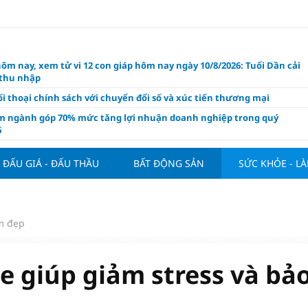
hôm nay, xem tử vi 12 con giáp hôm nay ngày 10/8/2026: Tuổi Dần cải
 thu nhập
i thoại chính sách với chuyển đổi số và xúc tiến thương mại
m ngành góp 70% mức tăng lợi nhuận doanh nghiệp trong quý
6
 nghiệp kiến nghị gì trong dự thảo Luật Kinh doanh bất động sản
i?
ĐẤU GIÁ - ĐẤU THẦU
BẤT ĐỘNG SẢN
SỨC KHỎE - L
 Villa chính thức đàm phán mua Joao Palhinha từ Bayern Munich
thế chỗ Tielemans
ng tuần qua: Vàng thế giới "bứt tốc"
m đẹp
áo công bố và chính thức mở màn Vòng sơ khảo Miss Galaxy Việt
026: Đỉnh cao nhan sắc trong kỷ nguyên số
e giúp giảm stress và bả
ấu giá quyền sử dụng đất và khách sạn tại tại số 8 - 10 Chu Văn An
ở dư địa phát triển mới
 phẩm giàu chất xơ tốt nhất thúc đẩy giảm cân, bảo vệ tim mạch