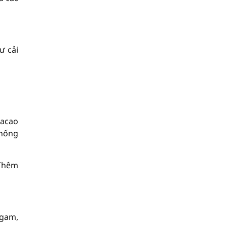
ư cải
cacao
chống
 Thêm
igam,