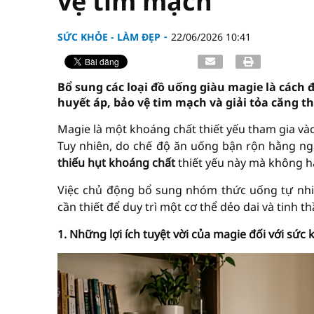
vệ tim mạch
SỨC KHỎE - LÀM ĐẸP
22/06/2026 10:41
Bổ sung các loại đồ uống giàu magie là cách
huyết áp, bảo vệ tim mạch và giải tỏa căng t
Magie là một khoáng chất thiết yếu tham gia v
Tuy nhiên, do chế độ ăn uống bận rộn hằng ngà
thiếu hụt khoáng chất
thiết yếu này mà không ha
Việc chủ động bổ sung nhóm thức uống tự nhi
cần thiết để duy trì một cơ thể dẻo dai và tinh th
1. Những lợi ích tuyệt vời của magie đối với sức