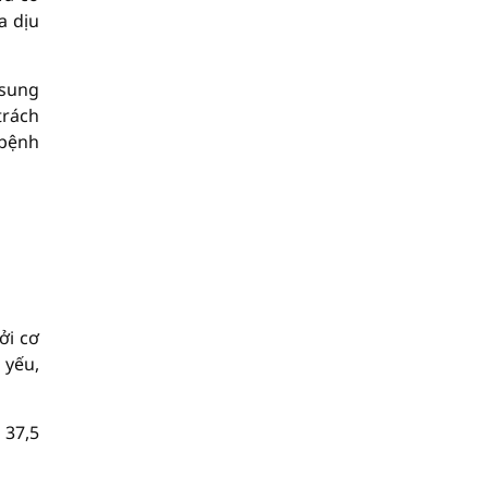
a dịu
 sung
trách
 bệnh
ởi cơ
 yếu,
 37,5