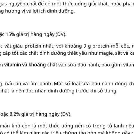
as nguyên chất để có một thức uống giải khát, hoặc pha
g hương vị và lợi ích dinh dưỡng.
 15% giá trị hàng ngày (DV).
c vật giàu
protein
nhất, với khoảng 9 g protein mỗi cốc, 
ấp tốt các chất dinh dưỡng thiết yếu như magie, sắt và kal
êm
vitamin và khoáng chất
vào sữa đậu nành, bao gồm vita
g, nấu ăn và làm bánh. Một số loại sữa đậu nành đóng ch
nhất là nên đọc nhãn dinh dưỡng trước khi sử dụng.
ặc 8,2% giá trị hàng ngày (DV).
 mận khô còn là một thức uống nên có trong tủ lạnh nế
 có thể làm giảm các triệu chứng táo bón mà không gây r