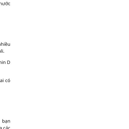
 nước
nhiều
i.
min D
ai có
u bạn
a các