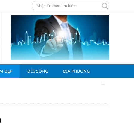
ÀM ĐẸP
ĐỜI SỐNG
ĐỊA PHƯƠNG
o