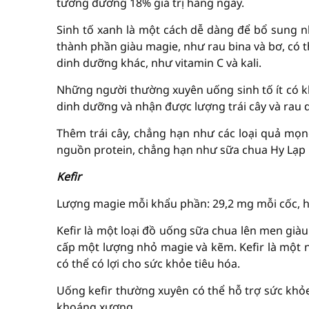
tương đương 18% giá trị hàng ngày.
Sinh tố xanh là một cách dễ dàng để bổ sung 
thành phần giàu magie, như rau bina và bơ, có 
dinh dưỡng khác, như vitamin C và kali.
Những người thường xuyên uống sinh tố ít có k
dinh dưỡng và nhận được lượng trái cây và rau
Thêm trái cây, chẳng hạn như các loại quả mọn
nguồn protein, chẳng hạn như sữa chua Hy Lạp 
Kefir
Lượng magie mỗi khẩu phần: 29,2 mg mỗi cốc, ho
Kefir là một loại đồ uống sữa chua lên men già
cấp một lượng nhỏ magie và kẽm. Kefir là một n
có thể có lợi cho sức khỏe tiêu hóa.
Uống kefir thường xuyên có thể hỗ trợ sức khỏ
khoáng xương.