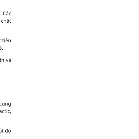
. Các
 chất
 tiêu
ố.
ên và
 cung
ctic,
ật độ