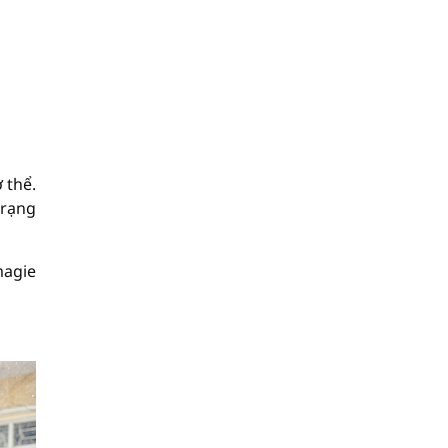
 thể.
trạng
magie