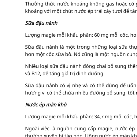
Thưởng thức nước khoáng không gas hoặc có g
khoáng với một chút nước ép trái cây tươi để tăn
Sữa đậu nành
Lượng magie mỗi khẩu phần: 60 mg mỗi cốc, hoặc
Sữa đậu nành là một trong những loại sữa thự
hơn một cốc sữa bò. Nó cũng là một nguồn cung c
Nhiều loại sữa đậu nành đóng chai bổ sung th
và B12, để tăng giá trị dinh dưỡng.
Sữa đậu nành có vị nhẹ và có thể dùng để uốn
hương vị có thể chứa nhiều đường bổ sung, tốt 
Nước ép mận khô
Lượng magie mỗi khẩu phần: 34,7 mg mỗi cốc, ho
Ngoài việc là nguồn cung cấp magie, nước ép
thường xuyên bị táo bón. Uống nước ép mận khô