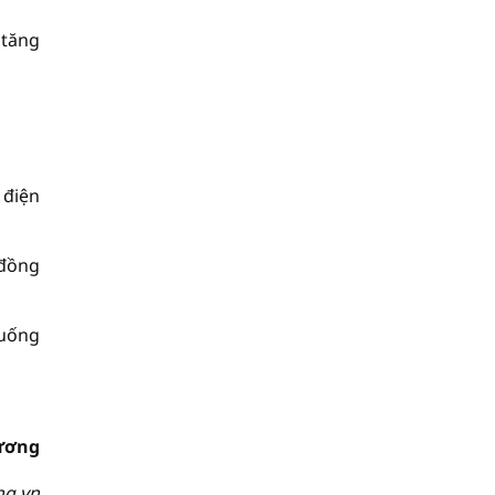
 tăng
 điện
 đồng
 uống
ương
ng.vn