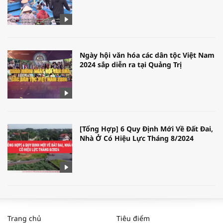
Ngày hội văn hóa các dân tộc Việt Nam
2024 sắp diễn ra tại Quảng Trị
[Tổng Hợp] 6 Quy Định Mới Về Đất Đai,
Nhà Ở Có Hiệu Lực Tháng 8/2024
WORLDBANK DỰ BÁO KINH TẾ VIỆT
NAM NĂM 2024 VÀ NĂM 2025 | NHỊP
Trang chủ
Tiêu điểm
ĐẬP THỊ TRƯỜNG #62