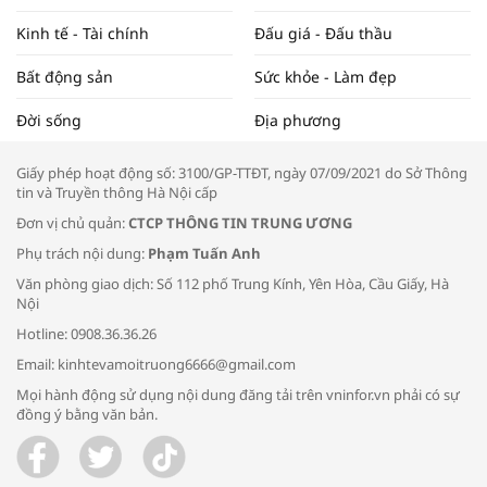
Kinh tế - Tài chính
Đấu giá - Đấu thầu
Bất động sản
Sức khỏe - Làm đẹp
Tọa đàm “Xúc tiến thương mại: Khơi
Đời sống
Địa phương
thông đầu ra cho sản phẩm OCOP”
Giấy phép hoạt động số: 3100/GP-TTĐT, ngày 07/09/2021 do Sở Thông
tin và Truyền thông Hà Nội cấp
Đơn vị chủ quản:
CTCP THÔNG TIN TRUNG ƯƠNG
Phụ trách nội dung:
Phạm Tuấn Anh
Bác sĩ tư vấn cách phòng tránh bệnh
Văn phòng giao dịch: Số 112 phố Trung Kính, Yên Hòa, Cầu Giấy, Hà
đường hô hấp trong thời tiết giao mùa
Nội
Hotline: 0908.36.36.26
Email: kinhtevamoitruong6666@gmail.com
Mọi hành động sử dụng nội dung đăng tải trên vninfor.vn phải có sự
đồng ý bằng văn bản.
Trao yêu thương cho em