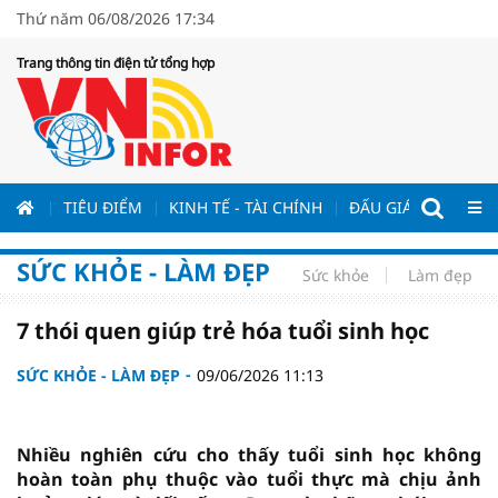
Thứ năm 06/08/2026 17:34
Trang thông tin điện tử tổng hợp
ƯƠNG
TIÊU ĐIỂM
KINH TẾ - TÀI CHÍNH
ĐẤU GIÁ - ĐẤU THẦ
SỨC KHỎE - LÀM ĐẸP
Sức khỏe
Làm đẹp
7 thói quen giúp trẻ hóa tuổi sinh học
SỨC KHỎE - LÀM ĐẸP
09/06/2026 11:13
Nhiều nghiên cứu cho thấy tuổi sinh học không
hoàn toàn phụ thuộc vào tuổi thực mà chịu ảnh