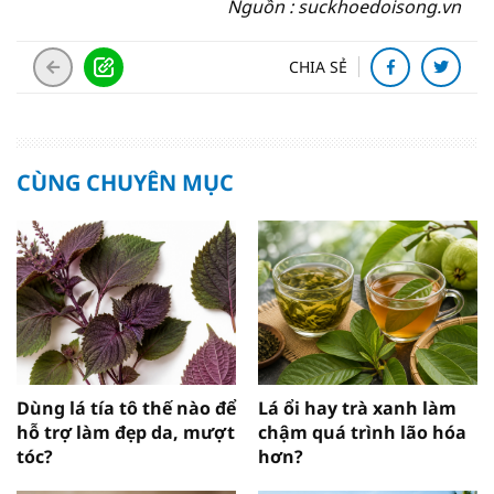
Nguồn : suckhoedoisong.vn
CHIA SẺ
CÙNG CHUYÊN MỤC
Dùng lá tía tô thế nào để
Lá ổi hay trà xanh làm
hỗ trợ làm đẹp da, mượt
chậm quá trình lão hóa
tóc?
hơn?