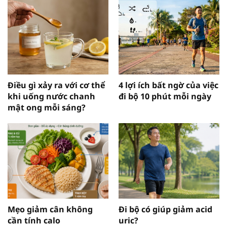
Điều gì xảy ra với cơ thể
4 lợi ích bất ngờ của việc
khi uống nước chanh
đi bộ 10 phút mỗi ngày
mật ong mỗi sáng?
Mẹo giảm cân không
Đi bộ có giúp giảm acid
cần tính calo
uric?