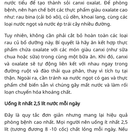
nước tiểu để tạo thành sỏi canxi oxalat. Để phòng
bệnh, nên hạn chế bớt các thực phẩm giàu oxalate cao
như: rau bina (cải bó xôi), củ dền, khoai lang, cùng các
loại nước ngọt và nước ép trái cây nhiều đường.
Tuy nhiên, không cần phải cắt bỏ hoàn toàn các loại
rau củ bổ dưỡng này. Bí quyết là hãy ăn kết hợp thực
phẩm chứa oxalate với các món giàu canxi (như sữa
chua hoặc sữa) trong cùng một bữa ăn. Khi đó, canxi
và oxalate sẽ tự động liên kết với nhau ngay trong
đường ruột và đào thải qua phân, thay vì tích tụ tại
thận. Ngoài ra, cần tránh xa nước ngọt có gas và thực
phẩm chế biến sẵn vì chúng gây mất nước và làm rối
loạn chuyển hóa khoáng chất.
Uống ít nhất 2,5 lít nước mỗi ngày
Đây là quy tắc đơn giản nhưng mang lại hiệu quả
phòng bệnh cao nhất. Mọi người nên uống ít nhất 2,5
lít (tương đương 8 -10 cốc) chất lỏng mỗi ngày. Nếu