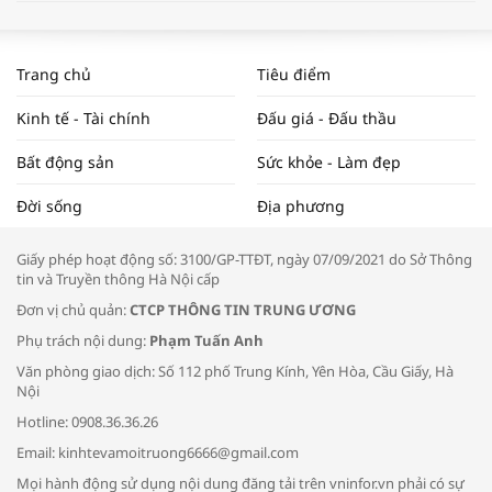
WORLDBANK DỰ BÁO KINH TẾ VIỆT
NAM NĂM 2024 VÀ NĂM 2025 | NHỊP
Trang chủ
Tiêu điểm
ĐẬP THỊ TRƯỜNG #62
Kinh tế - Tài chính
Đấu giá - Đấu thầu
Bất động sản
Sức khỏe - Làm đẹp
Tọa đàm “Xúc tiến thương mại: Khơi
Đời sống
Địa phương
thông đầu ra cho sản phẩm OCOP”
Giấy phép hoạt động số: 3100/GP-TTĐT, ngày 07/09/2021 do Sở Thông
tin và Truyền thông Hà Nội cấp
Đơn vị chủ quản:
CTCP THÔNG TIN TRUNG ƯƠNG
Phụ trách nội dung:
Phạm Tuấn Anh
Bác sĩ tư vấn cách phòng tránh bệnh
Văn phòng giao dịch: Số 112 phố Trung Kính, Yên Hòa, Cầu Giấy, Hà
đường hô hấp trong thời tiết giao mùa
Nội
Hotline: 0908.36.36.26
Email: kinhtevamoitruong6666@gmail.com
Mọi hành động sử dụng nội dung đăng tải trên vninfor.vn phải có sự