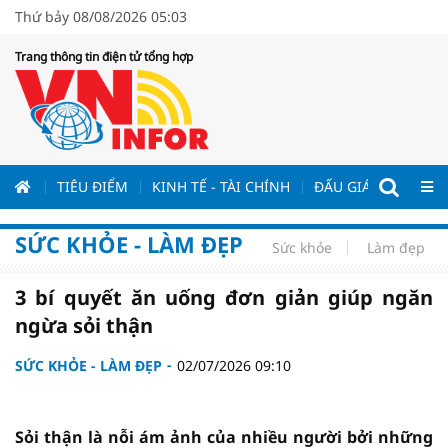
Thứ bảy 08/08/2026 05:03
Trang thông tin điện tử tổng hợp
ƯƠNG
TIÊU ĐIỂM
KINH TẾ - TÀI CHÍNH
ĐẤU GIÁ - ĐẤU THẦ
SỨC KHỎE - LÀM ĐẸP
Sức khỏe
Làm đẹp
3 bí quyết ăn uống đơn giản giúp ngăn
ngừa sỏi thận
SỨC KHỎE - LÀM ĐẸP
02/07/2026 09:10
Sỏi thận là nỗi ám ảnh của nhiều người bởi những