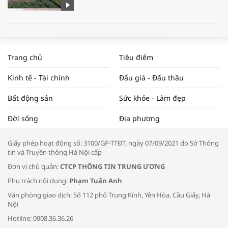
WORLDBANK DỰ BÁO KINH TẾ VIỆT
NAM NĂM 2024 VÀ NĂM 2025 | NHỊP
Trang chủ
Tiêu điểm
ĐẬP THỊ TRƯỜNG #62
Kinh tế - Tài chính
Đấu giá - Đấu thầu
Bất động sản
Sức khỏe - Làm đẹp
Tọa đàm “Xúc tiến thương mại: Khơi
Đời sống
Địa phương
thông đầu ra cho sản phẩm OCOP”
Giấy phép hoạt động số: 3100/GP-TTĐT, ngày 07/09/2021 do Sở Thông
tin và Truyền thông Hà Nội cấp
Đơn vị chủ quản:
CTCP THÔNG TIN TRUNG ƯƠNG
Phụ trách nội dung:
Phạm Tuấn Anh
Bác sĩ tư vấn cách phòng tránh bệnh
Văn phòng giao dịch: Số 112 phố Trung Kính, Yên Hòa, Cầu Giấy, Hà
đường hô hấp trong thời tiết giao mùa
Nội
Hotline: 0908.36.36.26