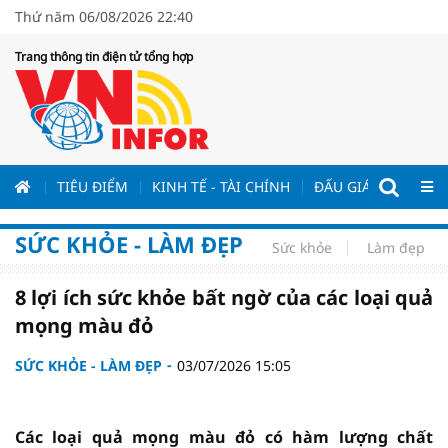
Thứ năm 06/08/2026 22:40
Trang thông tin điện tử tổng hợp
ƯƠNG
TIÊU ĐIỂM
KINH TẾ - TÀI CHÍNH
ĐẤU GIÁ - ĐẤU THẦ
SỨC KHỎE - LÀM ĐẸP
Sức khỏe
Làm đẹp
8 lợi ích sức khỏe bất ngờ của các loại quả
mọng màu đỏ
SỨC KHỎE - LÀM ĐẸP
03/07/2026 15:05
Các loại quả mọng màu đỏ có hàm lượng chất