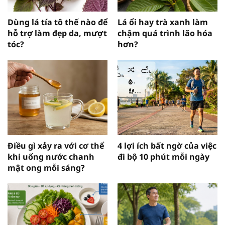
Dùng lá tía tô thế nào để
Lá ổi hay trà xanh làm
hỗ trợ làm đẹp da, mượt
chậm quá trình lão hóa
tóc?
hơn?
Điều gì xảy ra với cơ thể
4 lợi ích bất ngờ của việc
khi uống nước chanh
đi bộ 10 phút mỗi ngày
mật ong mỗi sáng?