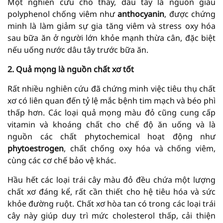
Một nghiên cứu cho thấy, dâu tây là nguồn giàu
polyphenol chống viêm như
anthocyanin
, được chứng
minh là làm giảm sự gia tăng viêm và stress oxy hóa
sau bữa ăn ở người lớn khỏe mạnh thừa cân, đặc biệt
nếu uống nước dâu tây trước bữa ăn.
2. Quả mọng là nguồn chất xơ tốt
Rất nhiều nghiên cứu đã chứng minh việc tiêu thụ chất
xơ có liên quan đến tỷ lệ mắc bệnh tim mạch và béo phì
thấp hơn. Các loại quả mọng màu đỏ cũng cung cấp
vitamin và khoáng chất cho chế độ ăn uống và là
nguồn các chất phytochemical hoạt động như
phytoestrogen
, chất chống oxy hóa và chống viêm,
cùng các cơ chế bảo vệ khác.
Hầu hết các loại trái cây màu đỏ đều chứa một lượng
chất xơ đáng kể, rất cần thiết cho hệ tiêu hóa và sức
khỏe đường ruột. Chất xơ hòa tan có trong các loại trái
cây này giúp duy trì mức cholesterol thấp, cải thiện