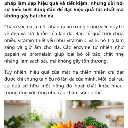
pháp làm đẹp hiệu quả và tiết kiệm, nhưng đòi hỏi
sự hiểu biết đúng đắn để đạt hiệu quả tốt nhất mà
không gây hại cho da.
Chăm sóc da là một phần quan trọng trong việc duy trì
vẻ đẹp và sức khỏe của làn da. Rau củ quả tươi chứa
nhiều vitamin thiết yếu như vitamin C và E, hỗ trợ làm
sáng và giữ ẩm cho da. Các enzyme tự nhiên như
papain và bromelain giúp loại bỏ tế bào chết nhẹ
nhàng, làm sạch sâu mà không gây tổn thương.
Tuy nhiên, hiệu quả của mặt nạ thiên nhiên chỉ đạt
được khi chúng ta hiểu rõ làn da của mình. Mỗi loại rau
củ quả sở hữu một nồng độ hoạt chất khác nhau,
tương ứng với từng nhu cầu chăm sóc cụ thể.