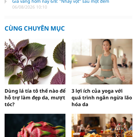
Giá vàng hôm nay 6/8: "Nhảy vọt" sau một đêm
06/08/2026 10:10
CÙNG CHUYÊN MỤC
Dùng lá tía tô thế nào để
3 lợi ích của yoga với
hỗ trợ làm đẹp da, mượt
quá trình ngăn ngừa lão
tóc?
hóa da