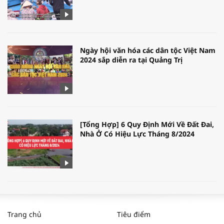
Ngày hội văn hóa các dân tộc Việt Nam
2024 sắp diễn ra tại Quảng Trị
[Tổng Hợp] 6 Quy Định Mới Về Đất Đai,
Nhà Ở Có Hiệu Lực Tháng 8/2024
WORLDBANK DỰ BÁO KINH TẾ VIỆT
NAM NĂM 2024 VÀ NĂM 2025 | NHỊP
Trang chủ
Tiêu điểm
ĐẬP THỊ TRƯỜNG #62