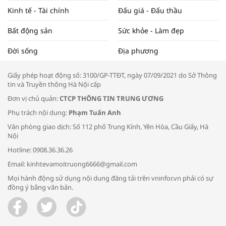
Kinh tế - Tài chính
Đấu giá - Đấu thầu
Bất động sản
Sức khỏe - Làm đẹp
Tọa đàm “Xúc tiến thương mại: Khơi
Đời sống
Địa phương
thông đầu ra cho sản phẩm OCOP”
Giấy phép hoạt động số: 3100/GP-TTĐT, ngày 07/09/2021 do Sở Thông
tin và Truyền thông Hà Nội cấp
Đơn vị chủ quản:
CTCP THÔNG TIN TRUNG ƯƠNG
Phụ trách nội dung:
Phạm Tuấn Anh
Bác sĩ tư vấn cách phòng tránh bệnh
Văn phòng giao dịch: Số 112 phố Trung Kính, Yên Hòa, Cầu Giấy, Hà
đường hô hấp trong thời tiết giao mùa
Nội
Hotline: 0908.36.36.26
Email: kinhtevamoitruong6666@gmail.com
Mọi hành động sử dụng nội dung đăng tải trên vninfor.vn phải có sự
đồng ý bằng văn bản.
Trao yêu thương cho em