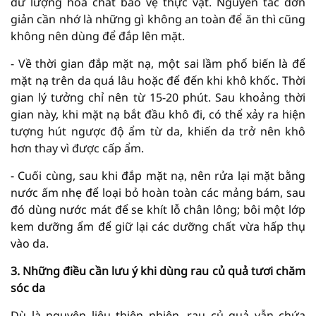
dư lượng hóa chất bảo vệ thực vật. Nguyên tắc đơn
giản cần nhớ là những gì không an toàn để ăn thì cũng
không nên dùng để đắp lên mặt.
- Về thời gian đắp mặt nạ, một sai lầm phổ biến là để
mặt nạ trên da quá lâu hoặc để đến khi khô khốc. Thời
gian lý tưởng chỉ nên từ 15-20 phút. Sau khoảng thời
gian này, khi mặt nạ bắt đầu khô đi, có thể xảy ra hiện
tượng hút ngược độ ẩm từ da, khiến da trở nên khô
hơn thay vì được cấp ẩm.
- Cuối cùng, sau khi đắp mặt nạ, nên rửa lại mặt bằng
nước ấm nhẹ để loại bỏ hoàn toàn các mảng bám, sau
đó dùng nước mát để se khít lỗ chân lông; bôi một lớp
kem dưỡng ẩm để giữ lại các dưỡng chất vừa hấp thụ
vào da.
3. Những điều cần lưu ý khi dùng rau củ quả tươi chăm
sóc da
Dù là nguyên liệu thiên nhiên, rau củ quả vẫn chứa