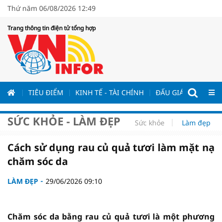
Thứ năm 06/08/2026 12:49
Trang thông tin điện tử tổng hợp
ƯƠNG
TIÊU ĐIỂM
KINH TẾ - TÀI CHÍNH
ĐẤU GIÁ - ĐẤU THẦ
SỨC KHỎE - LÀM ĐẸP
Sức khỏe
Làm đẹp
Cách sử dụng rau củ quả tươi làm mặt nạ
chăm sóc da
LÀM ĐẸP
29/06/2026 09:10
Chăm sóc da bằng rau củ quả tươi là một phương