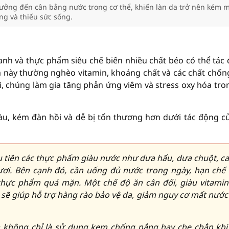
ưởng đến cân bằng nước trong cơ thể, khiến làn da trở nên kém 
g và thiếu sức sống.
nh và thực phẩm siêu chế biến nhiều chất béo có thể tác
 này thường nghèo vitamin, khoáng chất và các chất chốn
ời, chúng làm gia tăng phản ứng viêm và stress oxy hóa tro
màu, kém đàn hồi và dễ bị tổn thương hơn dưới tác động củ
u tiên các thực phẩm giàu nước như dưa hấu, dưa chuột, c
 tươi. Bên cạnh đó, cần uống đủ nước trong ngày, hạn chế
hực phẩm quá mặn. Một chế độ ăn cân đối, giàu vitamin
 sẽ giúp hỗ trợ hàng rào bảo vệ da, giảm nguy cơ mất nước
 không chỉ là sử dụng kem chống nắng hay che chắn khi