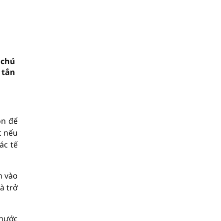
 chú
 tắn
ọn để
c nếu
ác tế
n vào
à trở
 nước