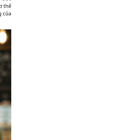
ơ thể
g của