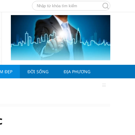
ÀM ĐẸP
ĐỜI SỐNG
ĐỊA PHƯƠNG
c