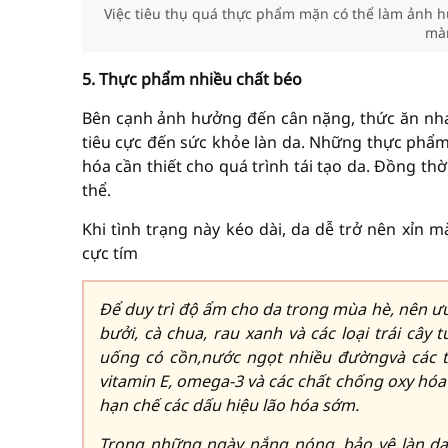
Việc tiêu thụ quá thực phẩm mặn có thể làm ảnh h
màn
5. Thực phẩm nhiều chất béo
Bên cạnh ảnh hưởng đến cân nặng, thức ăn nha
tiêu cực đến sức khỏe làn da. Những thực phẩm
hóa cần thiết cho quá trình tái tạo da. Đồng th
thể.
Khi tình trạng này kéo dài, da dễ trở nên xỉn 
cực tím
Để duy trì độ ẩm cho da trong mùa hè, nên ư
bưởi, cà chua, rau xanh và các loại trái cây
uống có cồn,nước ngọt nhiều đườngvà các t
vitamin E, omega-3 và các chất chống oxy hóa
hạn chế các dấu hiệu lão hóa sớm.
Trong những ngày nắng nóng, bảo vệ làn da