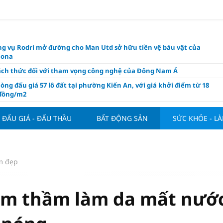
g vụ Rodri mở đường cho Man Utd sở hữu tiền vệ báu vật của
lona
ách thức đối với tham vọng công nghệ của Đông Nam Á
òng đấu giá 57 lô đất tại phường Kiến An, với giá khởi điểm từ 18
 đồng/m2
t nghỉ 4 ngày liên tục dịp Ngày Văn hóa Việt Nam 2026
ĐẤU GIÁ - ĐẤU THẦU
BẤT ĐỘNG SẢN
SỨC KHỎE - L
khóa” triển khai ESG thực chất
ch Việt Nam đạt 56% mục tiêu đón khách quốc tế năm 2026
ue 2026/27 nới suất ngoại binh
m đẹp
thiện quy định người nước ngoài sở hữu nhà ở
hôm nay, xem tử vi 12 con giáp hôm nay ngày 7/8/2026: Tuổi Thân làm
chăm chỉ
m thầm làm da mất nướ
 đề xuất chỉ áp dụng thời hạn sử dụng chung cư theo niên hạn với
 xây mới