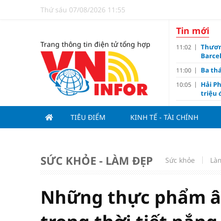
Thứ sáu 07/08/2026 11:55
Tin mới
Trang thông tin điện tử tổng hợp
Thươn
11:02
Barce
Ba th
11:00
Hải Ph
10:05
triệu
Đề xuấ
09:10
TIÊU ĐIỂM
KINH TẾ - TÀI CHÍNH
“Chìa 
09:00
Du lị
08:20
V.Leag
07:15
SỨC KHỎE - LÀM ĐẸP
Sức khỏe
Là
Hoàn 
07:00
Tử vi 
18:05
việc 
Những thực phẩm â
HoREA
15:00
dự án