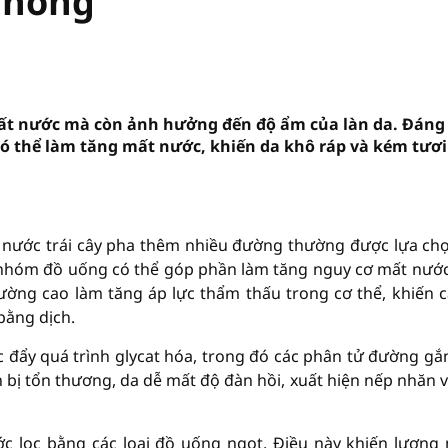
g nóng
ất nước mà còn ảnh hưởng đến độ ẩm của làn da. Đáng
ó thể làm tăng mất nước, khiến da khô ráp và kém tươi
ại nước trái cây pha thêm nhiều đường thường được lựa ch
là nhóm đồ uống có thể góp phần làm tăng nguy cơ mất nướ
ờng cao làm tăng áp lực thẩm thấu trong cơ thể, khiến c
bằng dịch.
 đẩy quá trình glycat hóa, trong đó các phân tử đường gắ
in bị tổn thương, da dễ mất độ đàn hồi, xuất hiện nếp nhăn v
ớc lọc bằng các loại đồ uống ngọt. Điều này khiến lượng