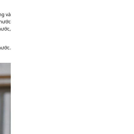
ng và
 nước
nước,
nước.