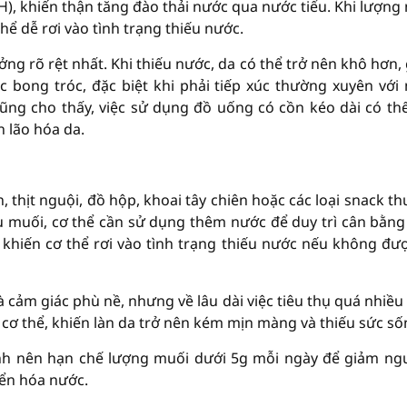
, khiến thận tăng đào thải nước qua nước tiểu. Khi lượng
ể dễ rơi vào tình trạng thiếu nước.
ng rõ rệt nhất. Khi thiếu nước, da có thể trở nên khô hơn,
c bong tróc, đặc biệt khi phải tiếp xúc thường xuyên với
ũng cho thấy, việc sử dụng đồ uống có cồn kéo dài có th
h lão hóa da.
, thịt nguội, đồ hộp, khoai tây chiên hoặc các loại snack t
ều muối, cơ thể cần sử dụng thêm nước để duy trì cân bằng
ể khiến cơ thể rơi vào tình trạng thiếu nước nếu không đư
cảm giác phù nề, nhưng về lâu dài việc tiêu thụ quá nhiều 
ơ thể, khiến làn da trở nên kém mịn màng và thiếu sức số
h nên hạn chế lượng muối dưới 5g mỗi ngày để giảm ng
yển hóa nước.