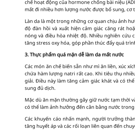
chế hoạt động của hormone chống bài niệu (ADH)
mất đi nhiều hơn lượng nước được bổ sung, cơ th
Làn da là một trong những cơ quan chịu ảnh hưở
độ đàn hồi và xuất hiện cảm giác căng rát hoặ
nóng và điều hòa nhiệt độ. Nhiều nghiên cứu c
tăng stress oxy hóa, góp phần thúc đẩy quá trìn
3. Thực phẩm quá mặn dễ làm da mất nước
Các món ăn chế biến sẵn như mì ăn liền, xúc xích
chứa hàm lượng natri rất cao. Khi tiêu thụ nhi
giải. Điều này làm tăng cảm giác khát và có th
sung đủ dịch.
Mặc dù ăn mặn thường gây giữ nước tạm thời và 
có thể làm ảnh hưởng đến cân bằng nước trong c
Các khuyến cáo nhấn mạnh, người trưởng thàn
tăng huyết áp và các rối loạn liên quan đến chu