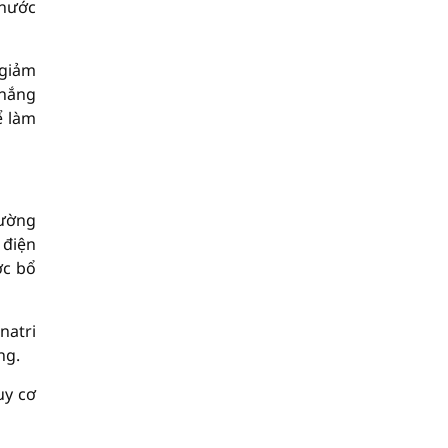
 nước
 giảm
 nắng
ể làm
hường
 điện
ợc bổ
natri
ng.
uy cơ