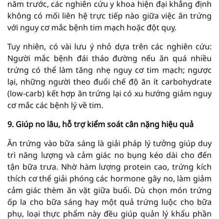
năm trước, các nghiên cứu y khoa hiện đại khẳng định
không có mối liên hệ trực tiếp nào giữa việc ăn trứng
với nguy cơ mắc bệnh tim mạch hoặc đột quỵ.
Tuy nhiên, có vài lưu ý nhỏ dựa trên các nghiên cứu:
Người mắc bệnh đái tháo đường nếu ăn quá nhiều
trứng có thể làm tăng nhẹ nguy cơ tim mạch; ngược
lại, những người theo đuổi chế độ ăn ít carbohydrate
(low-carb) kết hợp ăn trứng lại có xu hướng giảm nguy
cơ mắc các bệnh lý về tim.
9. Giúp no lâu, hỗ trợ kiểm soát cân nặng hiệu quả
Ăn trứng vào bữa sáng là giải pháp lý tưởng giúp duy
trì năng lượng và cảm giác no bụng kéo dài cho đến
tận bữa trưa. Nhờ hàm lượng protein cao, trứng kích
thích cơ thể giải phóng các hormone gây no, làm giảm
cảm giác thèm ăn vặt giữa buổi. Dù chọn món trứng
ốp la cho bữa sáng hay một quả trứng luộc cho bữa
phụ, loại thực phẩm này đều giúp quản lý khẩu phần