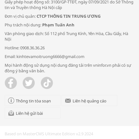
Giấy phép hoạt động số: 3100/GP-TTĐT, ngày 07/09/2021 do Sở Thông
tin và Truyền thông Hà Nội cấp
Đơn vị chủ quản:
CTCP THÔNG TIN TRUNG ƯƠNG
Phụ trách nội dung:
Phạm Tuấn Anh
Bác sĩ tư vấn cách phòng tránh bệnh
Văn phòng giao dịch: Số 112 phố Trung Kính, Yên Hòa, Cầu Giấy, Hà
đường hô hấp trong thời tiết giao mùa
Nội
Hotline: 0908.36.36.26
Email: kinhtevamoitruong6666@gmail.com
Mọi hành động sử dụng nội dung đăng tải trên vninfor.vn phải có sự
đồng ý bằng văn bản.
Trao yêu thương cho em
Thông tin tòa soạn
Liên hệ quảng cáo
Liên hệ gửi bài
Kon Tum giải cứu nạn nhân bị lừa bán
sang Campuchia
Based on MasterCMS Ultimate Edition v2.9 2024