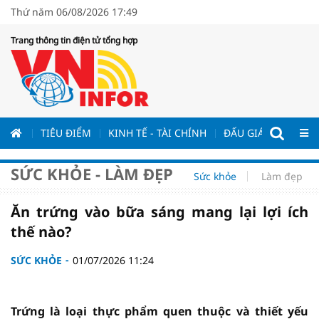
Thứ năm 06/08/2026 17:49
Trang thông tin điện tử tổng hợp
ƯƠNG
TIÊU ĐIỂM
KINH TẾ - TÀI CHÍNH
ĐẤU GIÁ - ĐẤU THẦ
SỨC KHỎE - LÀM ĐẸP
Sức khỏe
Làm đẹp
Ăn trứng vào bữa sáng mang lại lợi ích
thế nào?
SỨC KHỎE
01/07/2026 11:24
Trứng là loại thực phẩm quen thuộc và thiết yếu