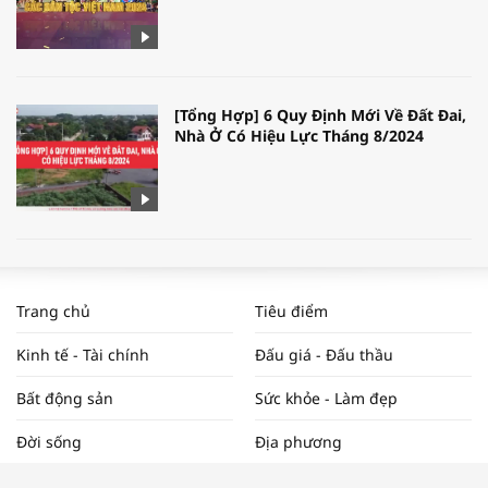
[Tổng Hợp] 6 Quy Định Mới Về Đất Đai,
Nhà Ở Có Hiệu Lực Tháng 8/2024
WORLDBANK DỰ BÁO KINH TẾ VIỆT
NAM NĂM 2024 VÀ NĂM 2025 | NHỊP
Trang chủ
Tiêu điểm
ĐẬP THỊ TRƯỜNG #62
Kinh tế - Tài chính
Đấu giá - Đấu thầu
Bất động sản
Sức khỏe - Làm đẹp
Tọa đàm “Xúc tiến thương mại: Khơi
Đời sống
Địa phương
thông đầu ra cho sản phẩm OCOP”