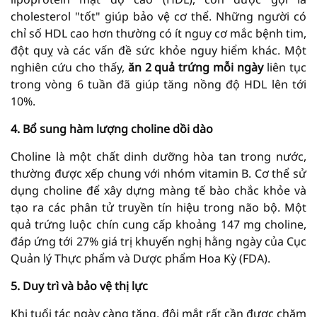
cholesterol "tốt" giúp bảo vệ cơ thể. Những người có
chỉ số HDL cao hơn thường có ít nguy cơ mắc bệnh tim,
đột quỵ và các vấn đề sức khỏe nguy hiểm khác. Một
nghiên cứu cho thấy,
ăn 2 quả trứng mỗi ngày
liên tục
trong vòng 6 tuần đã giúp tăng nồng độ HDL lên tới
10%.
4. Bổ sung hàm lượng choline dồi dào
Choline là một chất dinh dưỡng hòa tan trong nước,
thường được xếp chung với nhóm vitamin B. Cơ thể sử
dụng choline để xây dựng màng tế bào chắc khỏe và
tạo ra các phân tử truyền tín hiệu trong não bộ. Một
quả trứng luộc chín cung cấp khoảng 147 mg choline,
đáp ứng tới 27% giá trị khuyến nghị hằng ngày của Cục
Quản lý Thực phẩm và Dược phẩm Hoa Kỳ (FDA).
5. Duy trì và bảo vệ thị lực
Khi tuổi tác ngày càng tăng, đôi mắt rất cần được chăm