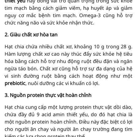
thiết yếu
này đóng vai trò quan trọng trong sức khỏe
tim mạch bằng cách giảm viêm, hạ huyết áp và giảm
nguy cơ mắc bệnh tim mạch. Omega-3 cũng hỗ trợ
chức năng não và sức khỏe nhận thức.
2. Giàu chất xơ hòa tan
Hạt chia chứa nhiều chất xơ, khoảng 10 g trong 28 g.
Hàm lượng chất xơ cao này thúc đẩy sức khỏe hệ tiêu
hóa bằng cách hỗ trợ nhu động ruột đều đặn và ngăn
ngừa táo bón. Chất xơ cũng hỗ trợ sự đa dạng của hệ
vi sinh đường ruột bằng cách hoạt động như một
prebiotic
, nuôi dưỡng các vi khuẩn có lợi.
3. Nguồn protein thực vật hoàn chỉnh
Hạt chia cung cấp một lượng protein thực vật dồi dào,
chứa đầy đủ 9 acid amin thiết yếu, do đó hạt chia là
một nguồn protein hoàn chỉnh. Điều này đặc biệt có lợi
cho người ăn chay và người ăn chay trường đang tìm
kiếm các lựa chọn protein thay thế.