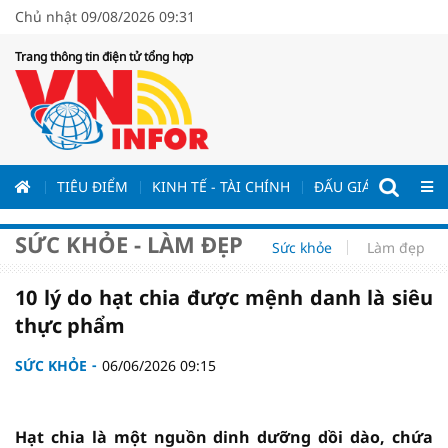
Chủ nhật 09/08/2026 09:31
Trang thông tin điện tử tổng hợp
ƯƠNG
TIÊU ĐIỂM
KINH TẾ - TÀI CHÍNH
ĐẤU GIÁ - ĐẤU THẦ
SỨC KHỎE - LÀM ĐẸP
Sức khỏe
Làm đẹp
10 lý do hạt chia được mệnh danh là siêu
thực phẩm
SỨC KHỎE
06/06/2026 09:15
Hạt chia là một nguồn dinh dưỡng dồi dào, chứa