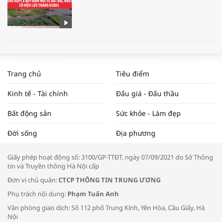
WORLDBANK DỰ BÁO KINH TẾ VIỆT
NAM NĂM 2024 VÀ NĂM 2025 | NHỊP
Trang chủ
Tiêu điểm
ĐẬP THỊ TRƯỜNG #62
Kinh tế - Tài chính
Đấu giá - Đấu thầu
Bất động sản
Sức khỏe - Làm đẹp
Tọa đàm “Xúc tiến thương mại: Khơi
Đời sống
Địa phương
thông đầu ra cho sản phẩm OCOP”
Giấy phép hoạt động số: 3100/GP-TTĐT, ngày 07/09/2021 do Sở Thông
tin và Truyền thông Hà Nội cấp
Đơn vị chủ quản:
CTCP THÔNG TIN TRUNG ƯƠNG
Phụ trách nội dung:
Phạm Tuấn Anh
Bác sĩ tư vấn cách phòng tránh bệnh
Văn phòng giao dịch: Số 112 phố Trung Kính, Yên Hòa, Cầu Giấy, Hà
đường hô hấp trong thời tiết giao mùa
Nội