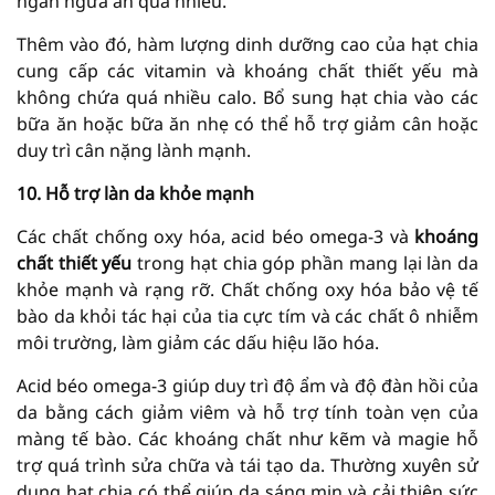
ngăn ngừa ăn quá nhiều.
Thêm vào đó, hàm lượng dinh dưỡng cao của hạt chia
cung cấp các vitamin và khoáng chất thiết yếu mà
không chứa quá nhiều calo. Bổ sung hạt chia vào các
bữa ăn hoặc bữa ăn nhẹ có thể hỗ trợ giảm cân hoặc
duy trì cân nặng lành mạnh.
10. Hỗ trợ làn da khỏe mạnh
Các chất chống oxy hóa, acid béo omega-3 và
khoáng
chất thiết yếu
trong hạt chia góp phần mang lại làn da
khỏe mạnh và rạng rỡ. Chất chống oxy hóa bảo vệ tế
bào da khỏi tác hại của tia cực tím và các chất ô nhiễm
môi trường, làm giảm các dấu hiệu lão hóa.
Acid béo omega-3 giúp duy trì độ ẩm và độ đàn hồi của
da bằng cách giảm viêm và hỗ trợ tính toàn vẹn của
màng tế bào. Các khoáng chất như kẽm và magie hỗ
trợ quá trình sửa chữa và tái tạo da. Thường xuyên sử
dụng hạt chia có thể giúp da sáng mịn và cải thiện sức