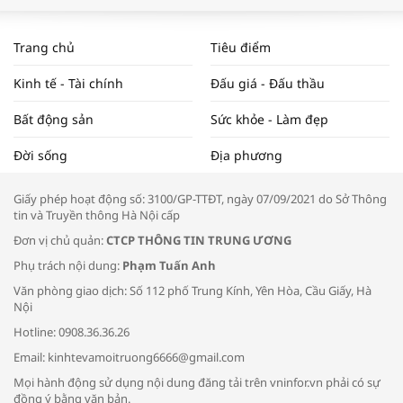
WORLDBANK DỰ BÁO KINH TẾ VIỆT
NAM NĂM 2024 VÀ NĂM 2025 | NHỊP
Trang chủ
Tiêu điểm
ĐẬP THỊ TRƯỜNG #62
Kinh tế - Tài chính
Đấu giá - Đấu thầu
Bất động sản
Sức khỏe - Làm đẹp
Tọa đàm “Xúc tiến thương mại: Khơi
Đời sống
Địa phương
thông đầu ra cho sản phẩm OCOP”
Giấy phép hoạt động số: 3100/GP-TTĐT, ngày 07/09/2021 do Sở Thông
tin và Truyền thông Hà Nội cấp
Đơn vị chủ quản:
CTCP THÔNG TIN TRUNG ƯƠNG
Phụ trách nội dung:
Phạm Tuấn Anh
Bác sĩ tư vấn cách phòng tránh bệnh
Văn phòng giao dịch: Số 112 phố Trung Kính, Yên Hòa, Cầu Giấy, Hà
đường hô hấp trong thời tiết giao mùa
Nội
Hotline: 0908.36.36.26
Email: kinhtevamoitruong6666@gmail.com
Mọi hành động sử dụng nội dung đăng tải trên vninfor.vn phải có sự
đồng ý bằng văn bản.