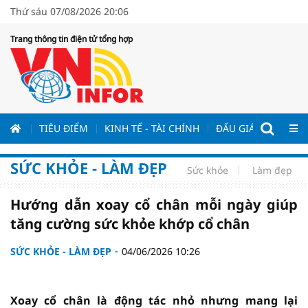
Thứ sáu 07/08/2026 20:06
Trang thông tin điện tử tổng hợp
ƯƠNG
TIÊU ĐIỂM
KINH TẾ - TÀI CHÍNH
ĐẤU GIÁ - ĐẤU THẦ
SỨC KHỎE - LÀM ĐẸP
Sức khỏe
Làm đẹp
Hướng dẫn xoay cổ chân mỗi ngày giúp
tăng cường sức khỏe khớp cổ chân
SỨC KHỎE - LÀM ĐẸP
04/06/2026 10:26
Xoay cổ chân là động tác nhỏ nhưng mang lại