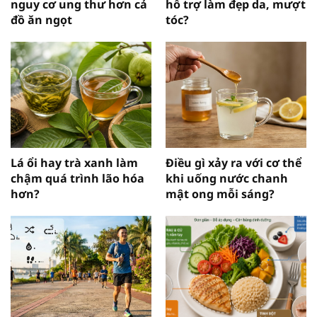
nguy cơ ung thư hơn cả
hỗ trợ làm đẹp da, mượt
đồ ăn ngọt
tóc?
Lá ổi hay trà xanh làm
Điều gì xảy ra với cơ thể
chậm quá trình lão hóa
khi uống nước chanh
hơn?
mật ong mỗi sáng?