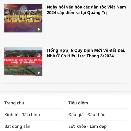
Ngày hội văn hóa các dân tộc Việt Nam
2024 sắp diễn ra tại Quảng Trị
[Tổng Hợp] 6 Quy Định Mới Về Đất Đai,
Nhà Ở Có Hiệu Lực Tháng 8/2024
WORLDBANK DỰ BÁO KINH TẾ VIỆT
NAM NĂM 2024 VÀ NĂM 2025 | NHỊP
Trang chủ
Tiêu điểm
ĐẬP THỊ TRƯỜNG #62
Kinh tế - Tài chính
Đấu giá - Đấu thầu
Bất động sản
Sức khỏe - Làm đẹp