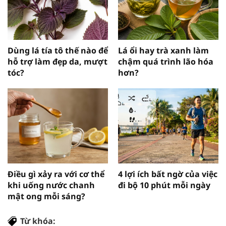
Dùng lá tía tô thế nào để
Lá ổi hay trà xanh làm
hỗ trợ làm đẹp da, mượt
chậm quá trình lão hóa
tóc?
hơn?
Điều gì xảy ra với cơ thể
4 lợi ích bất ngờ của việc
khi uống nước chanh
đi bộ 10 phút mỗi ngày
mật ong mỗi sáng?
Từ khóa: