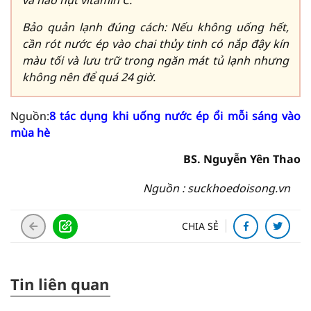
và hao hụt vitamin C.
Bảo quản lạnh đúng cách: Nếu không uống hết,
cần rót nước ép vào chai thủy tinh có nắp đậy kín
màu tối và lưu trữ trong ngăn mát tủ lạnh nhưng
không nên để quá 24 giờ.
Nguồn:
8 tác dụng khi uống nước ép ổi mỗi sáng vào
mùa hè
BS. Nguyễn Yên Thao
Nguồn : suckhoedoisong.vn
CHIA SẺ
Tin liên quan