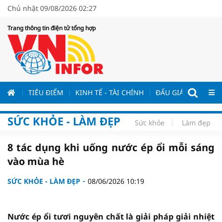
Chủ nhật 09/08/2026 02:27
Trang thông tin điện tử tổng hợp
ƯƠNG
TIÊU ĐIỂM
KINH TẾ - TÀI CHÍNH
ĐẤU GIÁ - ĐẤU THẦ
SỨC KHỎE - LÀM ĐẸP
Sức khỏe
Làm đẹp
8 tác dụng khi uống nước ép ổi mỗi sáng
vào mùa hè
SỨC KHỎE - LÀM ĐẸP
08/06/2026 10:19
Nước ép ổi tươi nguyên chất là giải pháp giải nhiệt