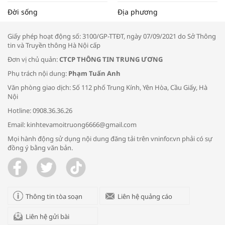
Tọa đàm “Xúc tiến thương mại: Khơi
Đời sống
Địa phương
thông đầu ra cho sản phẩm OCOP”
Giấy phép hoạt động số: 3100/GP-TTĐT, ngày 07/09/2021 do Sở Thông
tin và Truyền thông Hà Nội cấp
Đơn vị chủ quản:
CTCP THÔNG TIN TRUNG ƯƠNG
Phụ trách nội dung:
Phạm Tuấn Anh
Bác sĩ tư vấn cách phòng tránh bệnh
Văn phòng giao dịch: Số 112 phố Trung Kính, Yên Hòa, Cầu Giấy, Hà
đường hô hấp trong thời tiết giao mùa
Nội
Hotline: 0908.36.36.26
Email: kinhtevamoitruong6666@gmail.com
Mọi hành động sử dụng nội dung đăng tải trên vninfor.vn phải có sự
đồng ý bằng văn bản.
Trao yêu thương cho em
Thông tin tòa soạn
Liên hệ quảng cáo
Liên hệ gửi bài