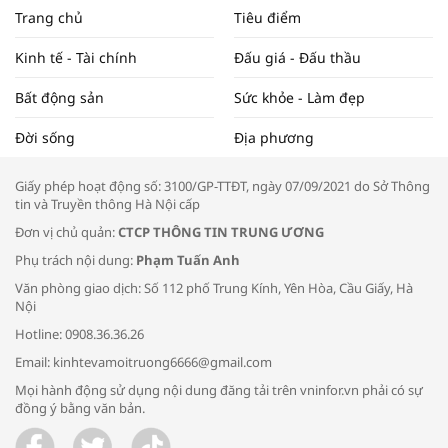
NAM NĂM 2024 VÀ NĂM 2025 | NHỊP
Trang chủ
Tiêu điểm
ĐẬP THỊ TRƯỜNG #62
Kinh tế - Tài chính
Đấu giá - Đấu thầu
Bất động sản
Sức khỏe - Làm đẹp
Tọa đàm “Xúc tiến thương mại: Khơi
Đời sống
Địa phương
thông đầu ra cho sản phẩm OCOP”
Giấy phép hoạt động số: 3100/GP-TTĐT, ngày 07/09/2021 do Sở Thông
tin và Truyền thông Hà Nội cấp
Đơn vị chủ quản:
CTCP THÔNG TIN TRUNG ƯƠNG
Phụ trách nội dung:
Phạm Tuấn Anh
Bác sĩ tư vấn cách phòng tránh bệnh
Văn phòng giao dịch: Số 112 phố Trung Kính, Yên Hòa, Cầu Giấy, Hà
đường hô hấp trong thời tiết giao mùa
Nội
Hotline: 0908.36.36.26
Email: kinhtevamoitruong6666@gmail.com
Mọi hành động sử dụng nội dung đăng tải trên vninfor.vn phải có sự
đồng ý bằng văn bản.
Trao yêu thương cho em