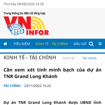
Thứ bảy 08/08/2026 23:28
Trang thông tin điện tử tổng hợp
ƯƠNG
TIÊU ĐIỂM
KINH TẾ - TÀI CHÍNH
ĐẤU GIÁ - ĐẤU THẦ
KINH TẾ - TÀI CHÍNH
Kinh tế
Tài chính
Cần xem xét tính minh bạch của dự án
TNR Grand Long Khánh
TÀI CHÍNH
23/11/2022 15:22
Dự án TNR Grand Long Khánh được UBND tỉnh