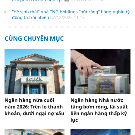
“Hệ sinh thái” nhà TNG Holdings “hút ròng” hàng nghìn tỷ
đồng từ trái phiếu
02/12/2022 11:18
CÙNG CHUYÊN MỤC
Ngân hàng nửa cuối
Ngân hàng Nhà nước
năm 2026: Trên lo thanh
tăng bơm ròng, lãi suất
khoản, dưới ngại nợ xấu
liên ngân hàng thấp kỷ
lục