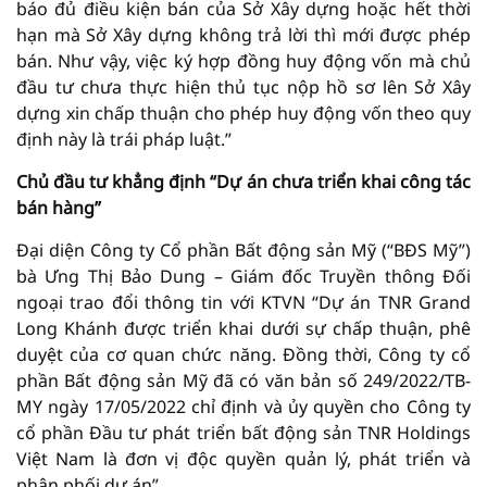
báo đủ điều kiện bán của Sở Xây dựng hoặc hết thời
hạn mà Sở Xây dựng không trả lời thì mới được phép
bán. Như vậy, việc ký hợp đồng huy động vốn mà chủ
đầu tư chưa thực hiện thủ tục nộp hồ sơ lên Sở Xây
dựng xin chấp thuận cho phép huy động vốn theo quy
định này là trái pháp luật.”
Chủ đầu tư khẳng định “Dự án chưa triển khai công tác
bán hàng”
Đại diện Công ty Cổ phần Bất động sản Mỹ (“BĐS Mỹ”)
bà Ưng Thị Bảo Dung – Giám đốc Truyền thông Đối
ngoại trao đổi thông tin với KTVN “Dự án TNR Grand
Long Khánh được triển khai dưới sự chấp thuận, phê
duyệt của cơ quan chức năng. Đồng thời, Công ty cổ
phần Bất động sản Mỹ đã có văn bản số 249/2022/TB-
MY ngày 17/05/2022 chỉ định và ủy quyền cho Công ty
cổ phần Đầu tư phát triển bất động sản TNR Holdings
Việt Nam là đơn vị độc quyền quản lý, phát triển và
phân phối dự án”.