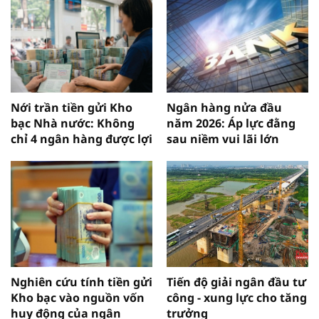
Nới trần tiền gửi Kho
Ngân hàng nửa đầu
bạc Nhà nước: Không
năm 2026: Áp lực đằng
chỉ 4 ngân hàng được lợi
sau niềm vui lãi lớn
Nghiên cứu tính tiền gửi
Tiến độ giải ngân đầu tư
Kho bạc vào nguồn vốn
công - xung lực cho tăng
huy động của ngân
trưởng