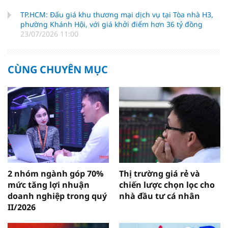
TP.HCM: Đấu giá khu thương mại dịch vụ tại Tòa nhà H3,
phường Khánh Hội, với giá khởi điểm hơn 36 tỷ đồng
23/07/2026 11:00
CÙNG CHUYÊN MỤC
2 nhóm ngành góp 70%
Thị trường giá rẻ và
mức tăng lợi nhuận
chiến lược chọn lọc cho
doanh nghiệp trong quý
nhà đầu tư cá nhân
II/2026