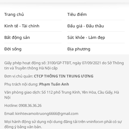
WORLDBANK DỰ BÁO KINH TẾ VIỆT
NAM NĂM 2024 VÀ NĂM 2025 | NHỊP
Trang chủ
Tiêu điểm
ĐẬP THỊ TRƯỜNG #62
Kinh tế - Tài chính
Đấu giá - Đấu thầu
Bất động sản
Sức khỏe - Làm đẹp
Tọa đàm “Xúc tiến thương mại: Khơi
Đời sống
Địa phương
thông đầu ra cho sản phẩm OCOP”
Giấy phép hoạt động số: 3100/GP-TTĐT, ngày 07/09/2021 do Sở Thông
tin và Truyền thông Hà Nội cấp
Đơn vị chủ quản:
CTCP THÔNG TIN TRUNG ƯƠNG
Phụ trách nội dung:
Phạm Tuấn Anh
Bác sĩ tư vấn cách phòng tránh bệnh
Văn phòng giao dịch: Số 112 phố Trung Kính, Yên Hòa, Cầu Giấy, Hà
đường hô hấp trong thời tiết giao mùa
Nội
Hotline: 0908.36.36.26
Email: kinhtevamoitruong6666@gmail.com
Mọi hành động sử dụng nội dung đăng tải trên vninfor.vn phải có sự
đồng ý bằng văn bản.