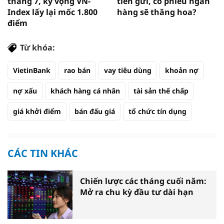
tháng 7, kỳ vọng VN-
tiền gửi, cổ phiếu ngân
Index lấy lại mốc 1.800
hàng sẽ thăng hoa?
điểm
Từ khóa:
VietinBank
rao bán
vay tiêu dùng
khoản nợ
nợ xấu
khách hàng cá nhân
tài sản thế chấp
giá khởi điểm
bán đấu giá
tổ chức tín dụng
CÁC TIN KHÁC
Chiến lược các tháng cuối năm:
Mở ra chu kỳ đầu tư dài hạn