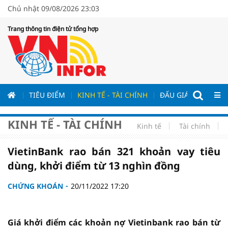
Chủ nhật 09/08/2026 23:03
Trang thông tin điện tử tổng hợp
ƯƠNG
TIÊU ĐIỂM
KINH TẾ - TÀI CHÍNH
ĐẤU GIÁ - ĐẤU THẦ
KINH TẾ - TÀI CHÍNH
Kinh tế
Tài chính
VietinBank rao bán 321 khoản vay tiêu
dùng, khởi điểm từ 13 nghìn đồng
CHỨNG KHOÁN
20/11/2022 17:20
Giá khởi điểm các khoản nợ Vietinbank rao bán từ