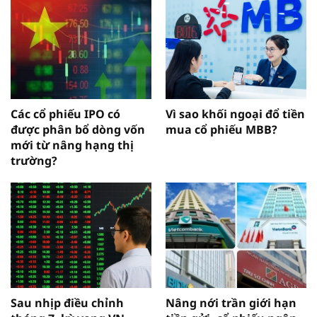
Các cổ phiếu IPO có
Vì sao khối ngoại đổ tiền
được phân bổ dòng vốn
mua cổ phiếu MBB?
mới từ nâng hạng thị
trường?
Sau nhịp điều chỉnh
Nâng nới trần giới hạn