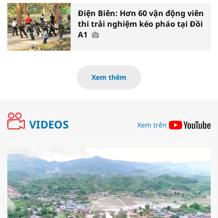
Điện Biên: Hơn 60 vận động viên
thi trải nghiệm kéo pháo tại Đồi
A1
Xem thêm
VIDEOS
Xem trên