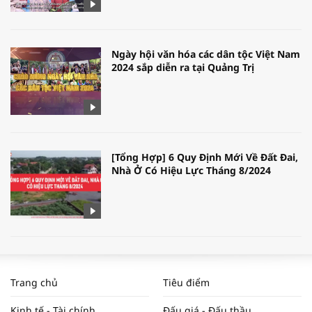
Ngày hội văn hóa các dân tộc Việt Nam
2024 sắp diễn ra tại Quảng Trị
[Tổng Hợp] 6 Quy Định Mới Về Đất Đai,
Nhà Ở Có Hiệu Lực Tháng 8/2024
WORLDBANK DỰ BÁO KINH TẾ VIỆT
NAM NĂM 2024 VÀ NĂM 2025 | NHỊP
Trang chủ
Tiêu điểm
ĐẬP THỊ TRƯỜNG #62
Kinh tế - Tài chính
Đấu giá - Đấu thầu