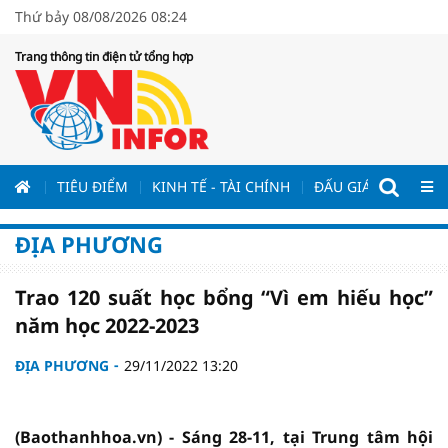
Thứ bảy 08/08/2026 08:24
Trang thông tin điện tử tổng hợp
ƯƠNG
TIÊU ĐIỂM
KINH TẾ - TÀI CHÍNH
ĐẤU GIÁ - ĐẤU THẦ
ĐỊA PHƯƠNG
Trao 120 suất học bổng “Vì em hiếu học”
năm học 2022-2023
ĐỊA PHƯƠNG
29/11/2022 13:20
(Baothanhhoa.vn) - Sáng 28-11, tại Trung tâm hội