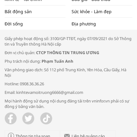
Bất động sản
Sức khỏe - Làm đẹp
Tọa đàm “Xúc tiến thương mại: Khơi
Đời sống
Địa phương
thông đầu ra cho sản phẩm OCOP”
Giấy phép hoạt động số: 3100/GP-TTĐT, ngày 07/09/2021 do Sở Thông
tin và Truyền thông Hà Nội cấp
Đơn vị chủ quản:
CTCP THÔNG TIN TRUNG ƯƠNG
Phụ trách nội dung:
Phạm Tuấn Anh
Bác sĩ tư vấn cách phòng tránh bệnh
Văn phòng giao dịch: Số 112 phố Trung Kính, Yên Hòa, Cầu Giấy, Hà
đường hô hấp trong thời tiết giao mùa
Nội
Hotline: 0908.36.36.26
Email: kinhtevamoitruong6666@gmail.com
Mọi hành động sử dụng nội dung đăng tải trên vninfor.vn phải có sự
đồng ý bằng văn bản.
Trao yêu thương cho em
Thông tin tòa soạn
Liên hệ quảng cáo