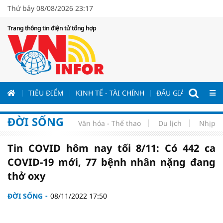
Thứ bảy 08/08/2026 23:17
Trang thông tin điện tử tổng hợp
ƯƠNG
TIÊU ĐIỂM
KINH TẾ - TÀI CHÍNH
ĐẤU GIÁ - ĐẤU THẦ
ĐỜI SỐNG
Văn hóa - Thể thao
Du lịch
Nhịp s
Tin COVID hôm nay tối 8/11: Có 442 ca
COVID-19 mới, 77 bệnh nhân nặng đang
thở oxy
ĐỜI SỐNG
08/11/2022 17:50