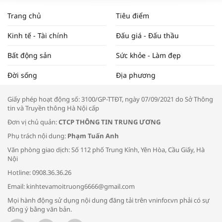
WORLDBANK DỰ BÁO KINH TẾ VIỆT
NAM NĂM 2024 VÀ NĂM 2025 | NHỊP
Trang chủ
Tiêu điểm
ĐẬP THỊ TRƯỜNG #62
Kinh tế - Tài chính
Đấu giá - Đấu thầu
Bất động sản
Sức khỏe - Làm đẹp
Tọa đàm “Xúc tiến thương mại: Khơi
Đời sống
Địa phương
thông đầu ra cho sản phẩm OCOP”
Giấy phép hoạt động số: 3100/GP-TTĐT, ngày 07/09/2021 do Sở Thông
tin và Truyền thông Hà Nội cấp
Đơn vị chủ quản:
CTCP THÔNG TIN TRUNG ƯƠNG
Phụ trách nội dung:
Phạm Tuấn Anh
Bác sĩ tư vấn cách phòng tránh bệnh
Văn phòng giao dịch: Số 112 phố Trung Kính, Yên Hòa, Cầu Giấy, Hà
đường hô hấp trong thời tiết giao mùa
Nội
Hotline: 0908.36.36.26
Email: kinhtevamoitruong6666@gmail.com
Mọi hành động sử dụng nội dung đăng tải trên vninfor.vn phải có sự
đồng ý bằng văn bản.
Trao yêu thương cho em