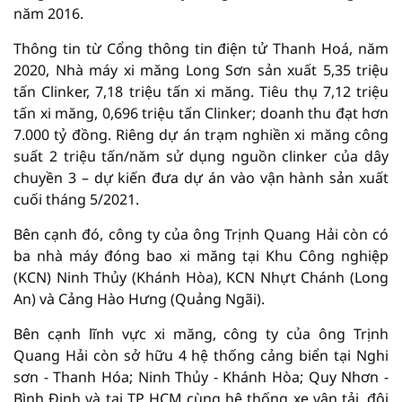
năm 2016.
Thông tin từ Cổng thông tin điện tử Thanh Hoá, năm
2020, Nhà máy xi măng Long Sơn sản xuất 5,35 triệu
tấn Clinker, 7,18 triệu tấn xi măng. Tiêu thụ 7,12 triệu
tấn xi măng, 0,696 triệu tấn Clinker; doanh thu đạt hơn
7.000 tỷ đồng. Riêng dự án trạm nghiền xi măng công
suất 2 triệu tấn/năm sử dụng nguồn clinker của dây
chuyền 3 – dự kiến đưa dự án vào vận hành sản xuất
cuối tháng 5/2021.
Bên cạnh đó, công ty của ông Trịnh Quang Hải còn có
ba nhà máy đóng bao xi măng tại Khu Công nghiệp
(KCN) Ninh Thủy (Khánh Hòa), KCN Nhựt Chánh (Long
An) và Cảng Hào Hưng (Quảng Ngãi).
Bên cạnh lĩnh vực xi măng, công ty của ông Trịnh
Quang Hải còn sở hữu 4 hệ thống cảng biển tại Nghi
sơn - Thanh Hóa; Ninh Thủy - Khánh Hòa; Quy Nhơn -
Bình Định và tại TP HCM cùng hệ thống xe vận tải, đội