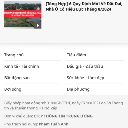
[Tổng Hợp] 6 Quy Định Mới Về Đất Đai,
Nhà Ở Có Hiệu Lực Tháng 8/2024
WORLDBANK DỰ BÁO KINH TẾ VIỆT
NAM NĂM 2024 VÀ NĂM 2025 | NHỊP
Trang chủ
Tiêu điểm
ĐẬP THỊ TRƯỜNG #62
Kinh tế - Tài chính
Đấu giá - Đấu thầu
Bất động sản
Sức khỏe - Làm đẹp
Tọa đàm “Xúc tiến thương mại: Khơi
Đời sống
Địa phương
thông đầu ra cho sản phẩm OCOP”
Giấy phép hoạt động số: 3100/GP-TTĐT, ngày 07/09/2021 do Sở Thông
tin và Truyền thông Hà Nội cấp
Đơn vị chủ quản:
CTCP THÔNG TIN TRUNG ƯƠNG
Phụ trách nội dung:
Phạm Tuấn Anh