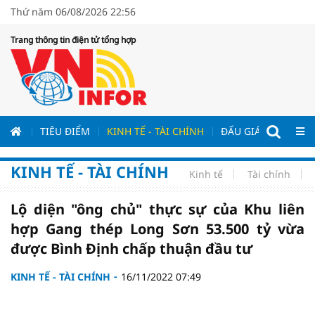
Thứ năm 06/08/2026 22:56
Trang thông tin điện tử tổng hợp
ƯƠNG
TIÊU ĐIỂM
KINH TẾ - TÀI CHÍNH
ĐẤU GIÁ - ĐẤU THẦ
KINH TẾ - TÀI CHÍNH
Kinh tế
Tài chính
Lộ diện "ông chủ" thực sự của Khu liên
hợp Gang thép Long Sơn 53.500 tỷ vừa
được Bình Định chấp thuận đầu tư
KINH TẾ - TÀI CHÍNH
16/11/2022 07:49