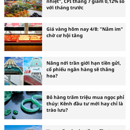
nhiệt", CPI tháng 7 giảm 0,12% so
với tháng trước
Giá vàng hôm nay 4/8: "Nằm im"
chờ cơ hội tăng
Nâng nới trần giới hạn tiền gửi,
cổ phiếu ngân hàng sẽ thăng
hoa?
Bỏ hàng trăm triệu mua ngọc phỉ
thúy: Kênh đầu tư mới hay chỉ là
trào lưu?