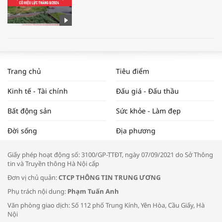
WORLDBANK DỰ BÁO KINH TẾ VIỆT
NAM NĂM 2024 VÀ NĂM 2025 | NHỊP
Trang chủ
Tiêu điểm
ĐẬP THỊ TRƯỜNG #62
Kinh tế - Tài chính
Đấu giá - Đấu thầu
Bất động sản
Sức khỏe - Làm đẹp
Tọa đàm “Xúc tiến thương mại: Khơi
Đời sống
Địa phương
thông đầu ra cho sản phẩm OCOP”
Giấy phép hoạt động số: 3100/GP-TTĐT, ngày 07/09/2021 do Sở Thông
tin và Truyền thông Hà Nội cấp
Đơn vị chủ quản:
CTCP THÔNG TIN TRUNG ƯƠNG
Phụ trách nội dung:
Phạm Tuấn Anh
Bác sĩ tư vấn cách phòng tránh bệnh
Văn phòng giao dịch: Số 112 phố Trung Kính, Yên Hòa, Cầu Giấy, Hà
đường hô hấp trong thời tiết giao mùa
Nội