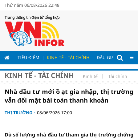
Thứ năm 06/08/2026 22:48
Trang thông tin điện tử tổng hợp
ƯƠNG
TIÊU ĐIỂM
KINH TẾ - TÀI CHÍNH
ĐẤU GIÁ - ĐẤU THẦ
KINH TẾ - TÀI CHÍNH
Kinh tế
Tài chính
Nhà đầu tư mới ồ ạt gia nhập, thị trường
vẫn đối mặt bài toán thanh khoản
THỊ TRƯỜNG
08/06/2026 17:00
Dù số lượng nhà đầu tư tham gia thị trường chứng