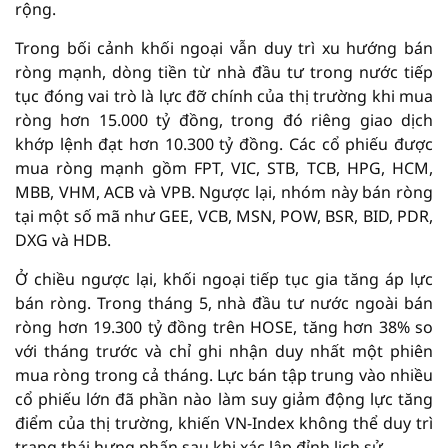
rộng.
Trong bối cảnh khối ngoại vẫn duy trì xu hướng bán
ròng mạnh, dòng tiền từ nhà đầu tư trong nước tiếp
tục đóng vai trò là lực đỡ chính của thị trường khi mua
ròng hơn 15.000 tỷ đồng, trong đó riêng giao dịch
khớp lệnh đạt hơn 10.300 tỷ đồng. Các cổ phiếu được
mua ròng mạnh gồm FPT, VIC, STB, TCB, HPG, HCM,
MBB, VHM, ACB và VPB. Ngược lại, nhóm này bán ròng
tại một số mã như GEE, VCB, MSN, POW, BSR, BID, PDR,
DXG và HDB.
Ở chiều ngược lại, khối ngoại tiếp tục gia tăng áp lực
bán ròng. Trong tháng 5, nhà đầu tư nước ngoài bán
ròng hơn 19.300 tỷ đồng trên HOSE, tăng hơn 38% so
với tháng trước và chỉ ghi nhận duy nhất một phiên
mua ròng trong cả tháng. Lực bán tập trung vào nhiều
cổ phiếu lớn đã phần nào làm suy giảm động lực tăng
điểm của thị trường, khiến VN-Index không thể duy trì
trạng thái hưng phấn sau khi xác lập đỉnh lịch sử.