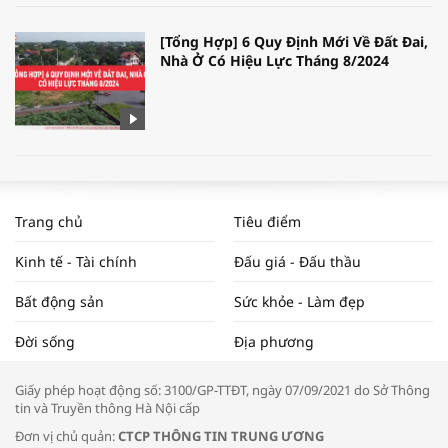
[Tổng Hợp] 6 Quy Định Mới Về Đất Đai,
Nhà Ở Có Hiệu Lực Tháng 8/2024
WORLDBANK DỰ BÁO KINH TẾ VIỆT
NAM NĂM 2024 VÀ NĂM 2025 | NHỊP
Trang chủ
Tiêu điểm
ĐẬP THỊ TRƯỜNG #62
Kinh tế - Tài chính
Đấu giá - Đấu thầu
Bất động sản
Sức khỏe - Làm đẹp
Tọa đàm “Xúc tiến thương mại: Khơi
Đời sống
Địa phương
thông đầu ra cho sản phẩm OCOP”
Giấy phép hoạt động số: 3100/GP-TTĐT, ngày 07/09/2021 do Sở Thông
tin và Truyền thông Hà Nội cấp
Đơn vị chủ quản:
CTCP THÔNG TIN TRUNG ƯƠNG