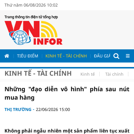
Thứ năm 06/08/2026 10:02
Trang thông tin điện tử tổng hợp
ƯƠNG
TIÊU ĐIỂM
KINH TẾ - TÀI CHÍNH
ĐẤU GIÁ - ĐẤU THẦ
KINH TẾ - TÀI CHÍNH
Kinh tế
Tài chính
Những "đạo diễn vô hình" phía sau nút
mua hàng
THỊ TRƯỜNG
22/06/2026 15:00
Không phải ngẫu nhiên một sản phẩm liên tục xuất