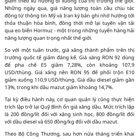
giảm theo xu hướng đi xuống của thị trường thế giới.
Những ngày qua, giá năng lượng toàn cầu chịu tác
động từ thông tin Mỹ và Iran ký bản ghi nhớ hướng tới
thỏa thuận hòa bình, đồng thời mở lại tuyến vận tải
qua eo biển Hormuz - một trong những tuyến hàng hải
năng lượng quan trọng nhất thế giới.
So với một tuần trước, giá xăng thành phẩm trên thị
trường quốc tế giảm đáng kể. Giá xăng RON 92 dùng
để pha chế E5 giảm 7,28%, còn khoảng 107,9
USD/thùng. Giá xăng nền RON 95 để phối trộn E10
giảm xuống 110,9 USD/thùng. Giá dầu diesel giảm gần
13%, trong khi dầu mazut giảm khoảng 14,7%.
Tại kỳ điều hành này, cơ quan quản lý cũng thực hiện
trích lập trở lại Quỹ Bình ổn giá xăng dầu. Mức trích lập
là 200 đồng/lít đối với xăng sinh học, 800 đồng/lít đối
với dầu diesel và 650 đồng/kg đối với dầu mazut.
Theo Bộ Công Thương, sau hơn nửa tháng triển khai