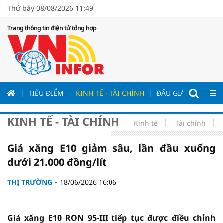
Thứ bảy 08/08/2026 11:49
Trang thông tin điện tử tổng hợp
ƯƠNG
TIÊU ĐIỂM
KINH TẾ - TÀI CHÍNH
ĐẤU GIÁ - ĐẤU THẦ
KINH TẾ - TÀI CHÍNH
Kinh tế
Tài chính
Giá xăng E10 giảm sâu, lần đầu xuống
dưới 21.000 đồng/lít
THỊ TRƯỜNG
18/06/2026 16:06
Giá xăng E10 RON 95-III tiếp tục được điều chỉnh