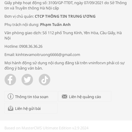
Giấy phép hoạt động số: 3100/GP-TTĐT, ngày 07/09/2021 do Sở Thông
tin và Truyền thông Hà Nội cấp
Đơn vị chủ quản:
CTCP THÔNG TIN TRUNG ƯƠNG
Phụ trách nội dung:
Phạm Tuấn Anh
Bác sĩ tư vấn cách phòng tránh bệnh
Văn phòng giao dịch: Số 112 phố Trung Kính, Yên Hòa, Cầu Giấy, Hà
đường hô hấp trong thời tiết giao mùa
Nội
Hotline: 0908.36.36.26
Email: kinhtevamoitruong6666@gmail.com
Mọi hành động sử dụng nội dung đăng tải trên vninfor.vn phải có sự
đồng ý bằng văn bản.
Trao yêu thương cho em
Thông tin tòa soạn
Liên hệ quảng cáo
Liên hệ gửi bài
Kon Tum giải cứu nạn nhân bị lừa bán
sang Campuchia
Based on MasterCMS Ultimate Edition v2.9 2024