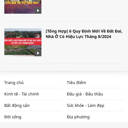
[Tổng Hợp] 6 Quy Định Mới Về Đất Đai,
Nhà Ở Có Hiệu Lực Tháng 8/2024
WORLDBANK DỰ BÁO KINH TẾ VIỆT
NAM NĂM 2024 VÀ NĂM 2025 | NHỊP
Trang chủ
Tiêu điểm
ĐẬP THỊ TRƯỜNG #62
Kinh tế - Tài chính
Đấu giá - Đấu thầu
Bất động sản
Sức khỏe - Làm đẹp
Tọa đàm “Xúc tiến thương mại: Khơi
Đời sống
Địa phương
thông đầu ra cho sản phẩm OCOP”