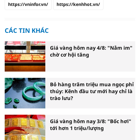
https://vninfor.vn/
https://kenhhot.vn/
CÁC TIN KHÁC
Giá vàng hôm nay 4/8: "Nằm im"
chờ cơ hội tăng
Bỏ hàng trăm triệu mua ngọc phỉ
thúy: Kênh đầu tư mới hay chỉ là
trào lưu?
Giá vàng hôm nay 3/8: "Bốc hơi"
tới hơn 1 triệu/lượng