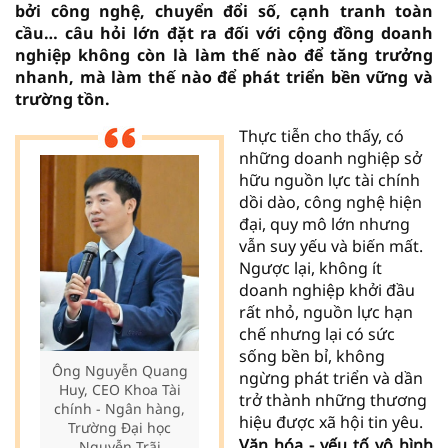
bởi công nghệ, chuyển đổi số, cạnh tranh toàn
cầu… câu hỏi lớn đặt ra đối với cộng đồng doanh
nghiệp không còn là làm thế nào để tăng trưởng
nhanh, mà làm thế nào để phát triển bền vững và
trường tồn.
Thực tiễn cho thấy, có
những doanh nghiệp sở
hữu nguồn lực tài chính
dồi dào, công nghệ hiện
đại, quy mô lớn nhưng
vẫn suy yếu và biến mất.
Ngược lại, không ít
doanh nghiệp khởi đầu
rất nhỏ, nguồn lực hạn
chế nhưng lại có sức
sống bền bỉ, không
Ông Nguyễn Quang
ngừng phát triển và dần
Huy, CEO Khoa Tài
trở thành những thương
chính - Ngân hàng,
hiệu được xã hội tin yêu.
Trường Đại học
Văn hóa - yếu tố vô hình
Nguyễn Trãi