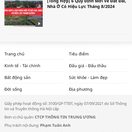
[Tổng Hợp] 6 Quy Định Mới Về Đất Đai,
Nhà Ở Có Hiệu Lực Tháng 8/2024
WORLDBANK DỰ BÁO KINH TẾ VIỆT
NAM NĂM 2024 VÀ NĂM 2025 | NHỊP
Trang chủ
Tiêu điểm
ĐẬP THỊ TRƯỜNG #62
Kinh tế - Tài chính
Đấu giá - Đấu thầu
Bất động sản
Sức khỏe - Làm đẹp
Tọa đàm “Xúc tiến thương mại: Khơi
Đời sống
Địa phương
thông đầu ra cho sản phẩm OCOP”
Giấy phép hoạt động số: 3100/GP-TTĐT, ngày 07/09/2021 do Sở Thông
tin và Truyền thông Hà Nội cấp
Đơn vị chủ quản:
CTCP THÔNG TIN TRUNG ƯƠNG
Phụ trách nội dung:
Phạm Tuấn Anh