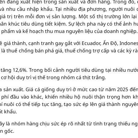
n đang xuất hiện trong sản xuất và đơn hàng. Trong đó,
 và nhu cầu nhập khẩu. Tại nhiều địa phương, người nuôi 
á trị trên mỗi đơn vị sản lượng. Một số thị trường lớn lại
ân khúc tiêu dùng tiết kiệm. Sự lệch pha này có thể ảnh 
ản phẩm và kế hoạch thu mua nguyên liệu của doanh nghiệp.
ề giá thành, cạnh tranh gay gắt với Ecuador, Ấn Độ, Indones
là thuế chống bán phá giá, thuế chống trợ cấp và các kỳ rà
, tăng 12,6%. Trong bối cảnh người tiêu dùng tại nhiều nướ
 cơ hội duy trì vị thế trong nhóm cá thịt trắng.
ía sản xuất. Giá cá giống duy trì ở mức cao từ năm 2025 đến
i phí đầu vào khác, khiến nhiều hộ nuôi thận trọng hơn k
í nuôi có thể tiếp tục tăng, tạo sức ép lên giá thành nguyên
ất khẩu.
ây là nhóm hàng chịu sức ép rõ nhất từ tình trạng thiếu n
ồn gốc.