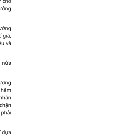
P cho
rưởng
rưởng
 giá,
ệu và
g nửa
dương
 phẩm
 nhận
 chặn
 phải
ỉ dựa