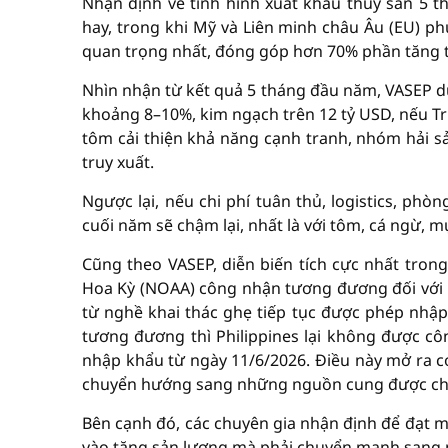
Nhận định về tình hình xuất khẩu thủy sản 5
hay, trong khi Mỹ và Liên minh châu Âu (EU) p
quan trọng nhất, đóng góp hơn 70% phần tăng t
Nhìn nhận từ kết quả 5 tháng đầu năm, VASEP d
khoảng 8–10%, kim ngạch trên 12 tỷ USD, nếu Trun
tôm cải thiện khả năng cạnh tranh, nhóm hải 
truy xuất.
Ngược lại, nếu chi phí tuân thủ, logistics, ph
cuối năm sẽ chậm lại, nhất là với tôm, cá ngừ, m
Cũng theo VASEP, diễn biến tích cực nhất tron
Hoa Kỳ (NOAA) công nhận tương đương đối với 
từ nghề khai thác ghẹ tiếp tục được phép nhậ
tương đương thì Philippines lại không được côn
nhập khẩu từ ngày 11/6/2026. Điều này mở ra c
chuyển hướng sang những nguồn cung được chấp
Bên cạnh đó, các chuyên gia nhận định để đạt m
vào tăng sản lượng mà phải chuyển mạnh sang 