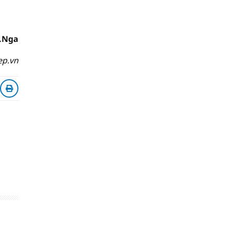
.Nga
ep.vn