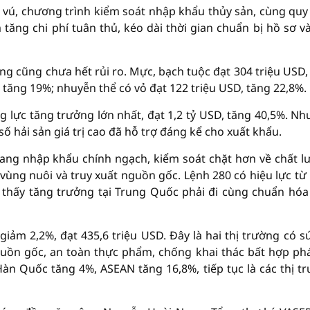
 vú, chương trình kiểm soát nhập khẩu thủy sản, cùng quy
ăng chi phí tuân thủ, kéo dài thời gian chuẩn bị hồ sơ v
ng cũng chưa hết rủi ro. Mực, bạch tuộc đạt 304 triệu USD,
, tăng 19%; nhuyễn thể có vỏ đạt 122 triệu USD, tăng 22,8%.
 lực tăng trưởng lớn nhất, đạt 1,2 tỷ USD, tăng 40,5%. Nh
số hải sản giá trị cao đã hỗ trợ đáng kể cho xuất khẩu.
ang nhập khẩu chính ngạch, kiểm soát chặt hơn về chất l
vùng nuôi và truy xuất nguồn gốc. Lệnh 280 có hiệu lực từ
o thấy tăng trưởng tại Trung Quốc phải đi cùng chuẩn hóa
giảm 2,2%, đạt 435,6 triệu USD. Đây là hai thị trường có s
guồn gốc, an toàn thực phẩm, chống khai thác bất hợp ph
àn Quốc tăng 4%, ASEAN tăng 16,8%, tiếp tục là các thị t