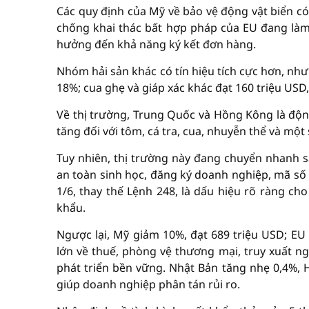
Các quy định của Mỹ về bảo vệ động vật biển có
chống khai thác bất hợp pháp của EU đang làm t
hưởng đến khả năng ký kết đơn hàng.
Nhóm hải sản khác có tín hiệu tích cực hơn, như
18%; cua ghẹ và giáp xác khác đạt 160 triệu USD
Về thị trường, Trung Quốc và Hồng Kông là động
tăng đối với tôm, cá tra, cua, nhuyễn thể và một 
Tuy nhiên, thị trường này đang chuyển nhanh s
an toàn sinh học, đăng ký doanh nghiệp, mã số 
1/6, thay thế Lệnh 248, là dấu hiệu rõ ràng ch
khẩu.
Ngược lại, Mỹ giảm 10%, đạt 689 triệu USD; EU 
lớn về thuế, phòng vệ thương mại, truy xuất n
phát triển bền vững. Nhật Bản tăng nhẹ 0,4%, H
giúp doanh nghiệp phân tán rủi ro.