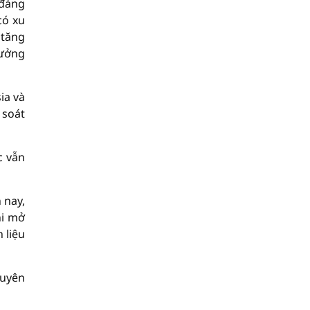
 đáng
có xu
 tăng
hưởng
ia và
 soát
c vẫn
 nay,
hi mở
 liệu
guyên