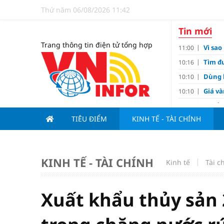
Thứ năm 06/08/2026 11:42
Tin mới
Trang thông tin điện tử tổng hợp
Vì sa
11:00
Tìm đư
10:16
Dùng l
10:10
Giá v
10:10
Tuyển 
10:07
nảy l
TIÊU ĐIỂM
KINH TẾ - TÀI CHÍNH
Đề xu
09:15
Khơi 
09:00
Kim c
07:15
KINH TẾ - TÀI CHÍNH
Kinh tế
Tài c
Tiến đ
07:00
Tử vi 
18:05
Xuất khẩu thủy sản 2
cảm ê