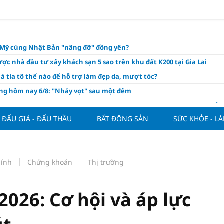
o Mỹ cùng Nhật Bản "nâng đỡ" đồng yên?
ợc nhà đầu tư xây khách sạn 5 sao trên khu đất K200 tại Gia Lai
á tía tô thế nào để hỗ trợ làm đẹp da, mượt tóc?
àng hôm nay 6/8: "Nhảy vọt" sau một đêm
Việt Nam tính bài toán xoay tua tại ASEAN Cup 2026 và màn đáp trả
ửa của Hoàng Hên
ĐẤU GIÁ - ĐẤU THẦU
BẤT ĐỘNG SẢN
SỨC KHỎE - L
ất đưa kim cương vào ngành nghề kinh doanh có điều kiện như vàn
thông nguồn cung vật liệu xây dựng
ương giảm giá sập sàn, chấp nhận lỗ nặng vẫn khó thoát hàng
hính
Chứng khoán
Thị trường
ộ giải ngân đầu tư công - xung lực cho tăng trưởng
hôm nay, xem tử vi 12 con giáp hôm nay ngày 6/8/2026: Tuổi Tuất tình
026: Cơ hội và áp lực
m đẹp