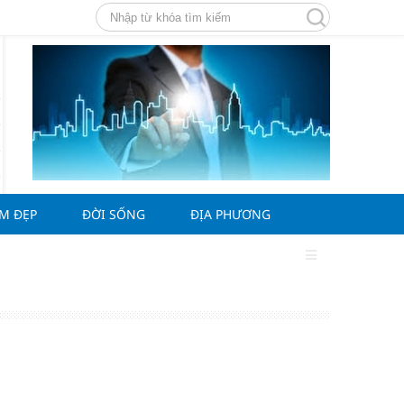
ÀM ĐẸP
ĐỜI SỐNG
ĐỊA PHƯƠNG
g