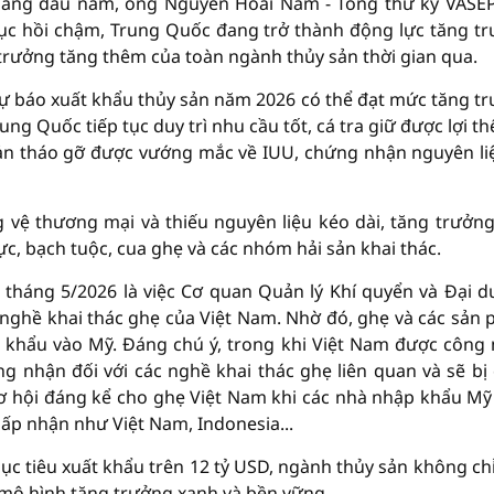
 tháng đầu năm, ông Nguyễn Hoài Nam - Tổng thư ký VASE
hục hồi chậm, Trung Quốc đang trở thành động lực tăng t
rưởng tăng thêm của toàn ngành thủy sản thời gian qua.
ự báo xuất khẩu thủy sản năm 2026 có thể đạt mức tăng t
g Quốc tiếp tục duy trì nhu cầu tốt, cá tra giữ được lợi thế
sản tháo gỡ được vướng mắc về IUU, chứng nhận nguyên li
òng vệ thương mại và thiếu nguyên liệu kéo dài, tăng trưởn
ực, bạch tuộc, cua ghẹ và các nhóm hải sản khai thác.
g tháng 5/2026 là việc Cơ quan Quản lý Khí quyển và Đại 
nghề khai thác ghẹ của Việt Nam. Nhờ đó, ghẹ và các sản
p khẩu vào Mỹ. Đáng chú ý, trong khi Việt Nam được công
g nhận đối với các nghề khai thác ghẹ liên quan và sẽ bị
ơ hội đáng kể cho ghẹ Việt Nam khi các nhà nhập khẩu Mỹ
 nhận như Việt Nam, Indonesia...
ục tiêu xuất khẩu trên 12 tỷ USD, ngành thủy sản không ch
mô hình tăng trưởng xanh và bền vững.