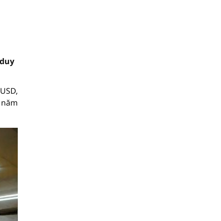
 duy
 USD,
ỳ năm