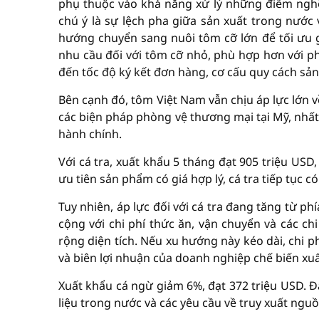
phụ thuộc vào khả năng xử lý những điểm nghẽ
chú ý là sự lệch pha giữa sản xuất trong nước
hướng chuyển sang nuôi tôm cỡ lớn để tối ưu gi
nhu cầu đối với tôm cỡ nhỏ, phù hợp hơn với ph
đến tốc độ ký kết đơn hàng, cơ cấu quy cách s
Bên cạnh đó, tôm Việt Nam vẫn chịu áp lực lớn v
các biện pháp phòng vệ thương mại tại Mỹ, nhất 
hành chính.
Với cá tra, xuất khẩu 5 tháng đạt 905 triệu USD
ưu tiên sản phẩm có giá hợp lý, cá tra tiếp tục có
Tuy nhiên, áp lực đối với cá tra đang tăng từ ph
cộng với chi phí thức ăn, vận chuyển và các ch
rộng diện tích. Nếu xu hướng này kéo dài, chi ph
và biên lợi nhuận của doanh nghiệp chế biến xu
Xuất khẩu cá ngừ giảm 6%, đạt 372 triệu USD. Đ
liệu trong nước và các yêu cầu về truy xuất ngu