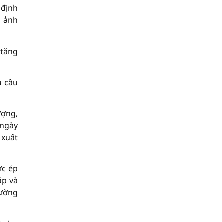
 định
à ảnh
 tăng
u cầu
ượng,
 ngày
 xuất
ức ép
áp và
rường