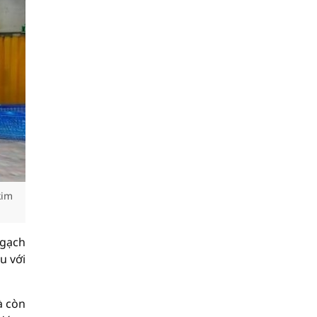
kim
ngạch
u với
à còn