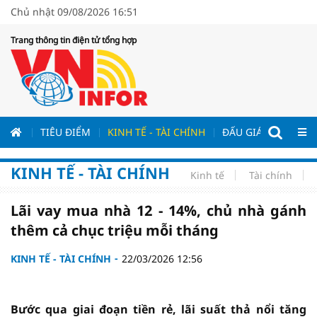
Chủ nhật 09/08/2026 16:51
Trang thông tin điện tử tổng hợp
ƯƠNG
TIÊU ĐIỂM
KINH TẾ - TÀI CHÍNH
ĐẤU GIÁ - ĐẤU THẦ
KINH TẾ - TÀI CHÍNH
Kinh tế
Tài chính
Lãi vay mua nhà 12 - 14%, chủ nhà gánh
thêm cả chục triệu mỗi tháng
KINH TẾ - TÀI CHÍNH
22/03/2026 12:56
Bước qua giai đoạn tiền rẻ, lãi suất thả nổi tăng