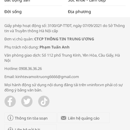
Tọa đàm “Xúc tiến thương mại: Khơi
Đời sống
Địa phương
thông đầu ra cho sản phẩm OCOP”
Giấy phép hoạt động số: 3100/GP-TTĐT, ngày 07/09/2021 do Sở Thông
tin và Truyền thông Hà Nội cấp
Đơn vị chủ quản:
CTCP THÔNG TIN TRUNG ƯƠNG
Phụ trách nội dung:
Phạm Tuấn Anh
Bác sĩ tư vấn cách phòng tránh bệnh
Văn phòng giao dịch: Số 112 phố Trung Kính, Yên Hòa, Cầu Giấy, Hà
đường hô hấp trong thời tiết giao mùa
Nội
Hotline: 0908.36.36.26
Email: kinhtevamoitruong6666@gmail.com
Mọi hành động sử dụng nội dung đăng tải trên vninfor.vn phải có sự
đồng ý bằng văn bản.
Trao yêu thương cho em
Thông tin tòa soạn
Liên hệ quảng cáo
Liên hệ gửi bài