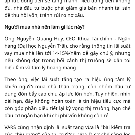
áp lực dòng tiền sẽ tăng mạnh. Nếu dòng tiền không
đủ, nhà đầu tư buộc phải giảm giá bán nhanh tài sản
để thu hồi vốn, tránh rủi ro nợ xấu.
Người mua nhà nên làm gì lúc này?
Ông Nguyễn Quang Huy, CEO Khoa Tài chính - Ngân
hàng (Đại học Nguyễn Trãi), cho rằng thông tin lãi suất
vay mua nhà lên tới 14-15%/năm dễ gây chú ý, nhưng
nếu không đặt trong bối cảnh thị trường sẽ dẫn tới
hiểu lầm và tâm lý hoang mang.
Theo ông, việc lãi suất tăng tạo ra hiệu ứng tâm lý
khiến người mua nhà thận trọng, còn nhóm đầu tư
dùng đòn bẩy cao chịu áp lực lớn hơn. Tuy nhiên, nhìn
dài hạn, đây không hoàn toàn là tín hiệu tiêu cực mà
còn góp phần điều tiết lại kỳ vọng thị trường, hạn chế
đầu cơ ngắn hạn khi chi phí vốn không còn rẻ.
VARS cũng nhận định lãi suất tăng vừa là "bài kiểm tra
sức chịu đựng" của thị trường, vừa là cơ chế sàng lọc