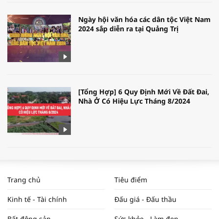
Ngày hội văn hóa các dân tộc Việt Nam
2024 sắp diễn ra tại Quảng Trị
[Tổng Hợp] 6 Quy Định Mới Về Đất Đai,
Nhà Ở Có Hiệu Lực Tháng 8/2024
WORLDBANK DỰ BÁO KINH TẾ VIỆT
NAM NĂM 2024 VÀ NĂM 2025 | NHỊP
Trang chủ
Tiêu điểm
ĐẬP THỊ TRƯỜNG #62
Kinh tế - Tài chính
Đấu giá - Đấu thầu
Bất động sản
Sức khỏe - Làm đẹp