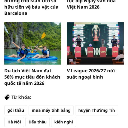
đường cho Man Utd sở
tục dịp Ngày Văn hóa
hữu tiền vệ báu vật của
Việt Nam 2026
Barcelona
Du lịch Việt Nam đạt
V.League 2026/27 nới
56% mục tiêu đón khách
suất ngoại binh
quốc tế năm 2026
Từ khóa:
gói thầu
mua máy tính bảng
huyện Thường Tín
Hà Nội
Đấu thầu
kiến nghị