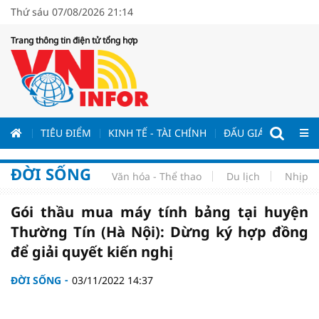
Thứ sáu 07/08/2026 21:14
Trang thông tin điện tử tổng hợp
ƯƠNG
TIÊU ĐIỂM
KINH TẾ - TÀI CHÍNH
ĐẤU GIÁ - ĐẤU THẦ
ĐỜI SỐNG
Văn hóa - Thể thao
Du lịch
Nhịp s
Gói thầu mua máy tính bảng tại huyện
Thường Tín (Hà Nội): Dừng ký hợp đồng
để giải quyết kiến nghị
ĐỜI SỐNG
03/11/2022 14:37