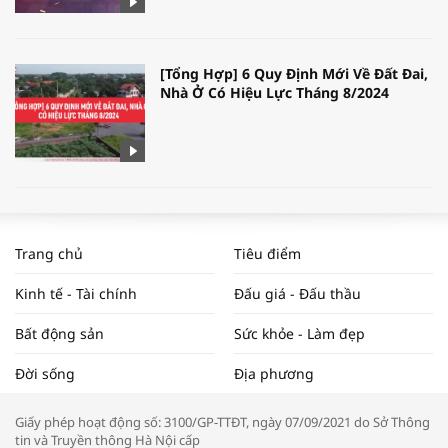
[Tổng Hợp] 6 Quy Định Mới Về Đất Đai,
Nhà Ở Có Hiệu Lực Tháng 8/2024
WORLDBANK DỰ BÁO KINH TẾ VIỆT
NAM NĂM 2024 VÀ NĂM 2025 | NHỊP
Trang chủ
Tiêu điểm
ĐẬP THỊ TRƯỜNG #62
Kinh tế - Tài chính
Đấu giá - Đấu thầu
Bất động sản
Sức khỏe - Làm đẹp
Tọa đàm “Xúc tiến thương mại: Khơi
Đời sống
Địa phương
thông đầu ra cho sản phẩm OCOP”
Giấy phép hoạt động số: 3100/GP-TTĐT, ngày 07/09/2021 do Sở Thông
tin và Truyền thông Hà Nội cấp