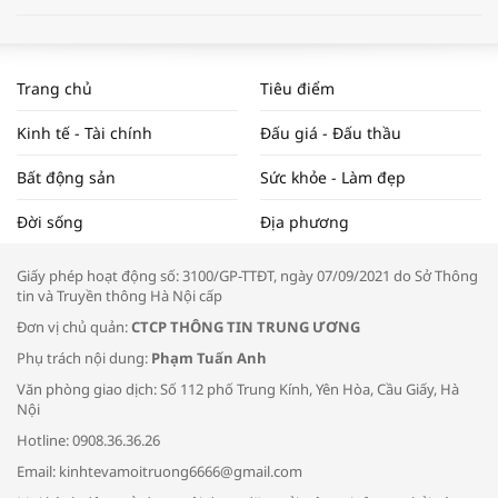
WORLDBANK DỰ BÁO KINH TẾ VIỆT
NAM NĂM 2024 VÀ NĂM 2025 | NHỊP
Trang chủ
Tiêu điểm
ĐẬP THỊ TRƯỜNG #62
Kinh tế - Tài chính
Đấu giá - Đấu thầu
Bất động sản
Sức khỏe - Làm đẹp
Tọa đàm “Xúc tiến thương mại: Khơi
Đời sống
Địa phương
thông đầu ra cho sản phẩm OCOP”
Giấy phép hoạt động số: 3100/GP-TTĐT, ngày 07/09/2021 do Sở Thông
tin và Truyền thông Hà Nội cấp
Đơn vị chủ quản:
CTCP THÔNG TIN TRUNG ƯƠNG
Phụ trách nội dung:
Phạm Tuấn Anh
Bác sĩ tư vấn cách phòng tránh bệnh
Văn phòng giao dịch: Số 112 phố Trung Kính, Yên Hòa, Cầu Giấy, Hà
đường hô hấp trong thời tiết giao mùa
Nội
Hotline: 0908.36.36.26
Email: kinhtevamoitruong6666@gmail.com