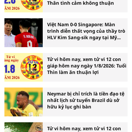
Thân tình cảm không thuận
Việt Nam 0-0 Singapore: Màn
trình diễn thất vọng của thầy trò
HLV Kim Sang-sik ngay tại Mỹ
Đình
Tử vi hôm nay, xem tử vi 12 con
giáp hôm nay ngày 1/8/2026: Tuổi
Thìn làm ăn thuận lợi
Neymar bị chỉ trích là tiền đạo tệ
nhất lịch sử tuyển Brazil dù sở
hữu kỷ lục ghi bàn
Tử vi hôm nay, xem tử vi 12 con