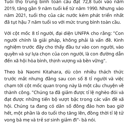
Tuổi thọ trung bình toàn cầu đạt 72,8 tuổi vào năm
2019, tăng gần 9 năm tuổi kể từ năm 1990. Nhưng vào
năm 2021, tuổi thọ của các nước kém phát triển nhất
đã tụt hậu 7 năm tuổi so với mức trung bình toàn cầu.
Với cột mốc 8 tỉ người, đại diện UNFPA cho rằng: "Con
người chính là giải pháp, không phải là vấn đề. Kinh
nghiệm trước đây cho thấy đầu tư vào con người, vào
quyền và sự lựa chọn của con người, là con đường dẫn
đến xã hội hòa bình, thịnh vượng và bền vững".
Theo bà Naomi Kitahara, dù còn nhiều thách thức
trước mắt nhưng đằng sau con số 8 tỉ người và việc
chạm tới cột mốc quan trọng này là một câu chuyện về
thành công. "Chúng ta đã giảm được tỉ lệ nghèo đói và
đạt được những tiến bộ vượt bậc trong các vấn đề xã
hội. Chúng ta đang có dân số đông đảo hơn bao giờ
hết, một phần là do tuổi thọ tăng lên, đồng thời tỉ lệ tử
vong bà mẹ và trẻ sơ sinh giảm đi"- bà nói.