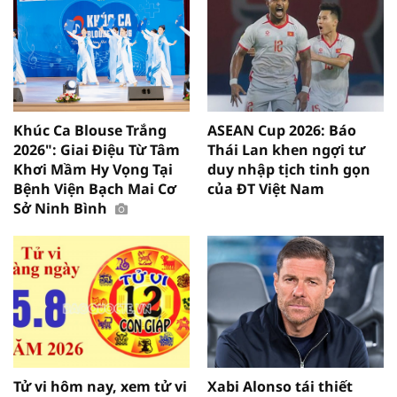
Khúc Ca Blouse Trắng
ASEAN Cup 2026: Báo
2026": Giai Điệu Từ Tâm
Thái Lan khen ngợi tư
Khơi Mầm Hy Vọng Tại
duy nhập tịch tinh gọn
Bệnh Viện Bạch Mai Cơ
của ĐT Việt Nam
Sở Ninh Bình
Tử vi hôm nay, xem tử vi
Xabi Alonso tái thiết