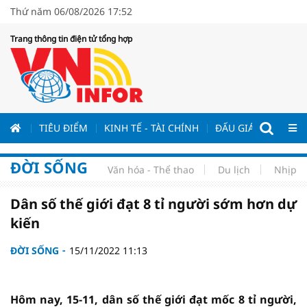
Thứ năm 06/08/2026 17:52
Trang thông tin điện tử tổng hợp
ƯƠNG
TIÊU ĐIỂM
KINH TẾ - TÀI CHÍNH
ĐẤU GIÁ - ĐẤU THẦ
ĐỜI SỐNG
Văn hóa - Thể thao
Du lịch
Nhịp s
Dân số thế giới đạt 8 tỉ người sớm hơn dự
kiến
ĐỜI SỐNG
15/11/2022 11:13
Hôm nay, 15-11, dân số thế giới đạt mốc 8 tỉ người,