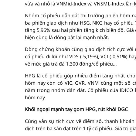
vừa và nhỏ là VNMid-Index và VNSML-Index lần lư
Nhóm cổ phiếu dẫn dắt thị trường phiên hôm nay 
ba phiên giao dịch như HSG, NKG hay cổ phiếu 
tăng 5,96% sau hai phiên tăng kịch biên độ. Giá
hiện cũng là dòng bật lại mạnh nhất.
Dòng chứng khoán cũng giao dịch tích cực với n
cổ phiếu đi lùi như VDS (-5,19%), VCI (-0,51%)
về mức giá trà đá 1.300 đồng/cổ phiếu…
HPG là cổ phiếu góp nhiều điểm tăng nhất cho 
hôm nay còn có VIC, GVR, VNM cùng một số cổ
nằm trong nhóm dẫn dắt. Cổ phiếu của IDICO h
hôm nay.
Khối ngoại mạnh tay gom HPG, rút khỏi DGC
Cùng vẫn sự tích cực về điểm số, thanh khoản t
dịch trên ba sàn đạt trên 1 tỷ cổ phiếu. Giá trị g