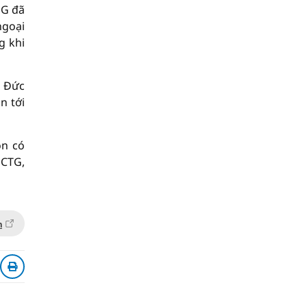
PG đã
ngoại
g khi
t Đức
n tới
òn có
 CTG,
n