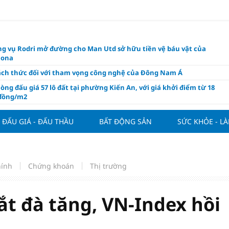
g vụ Rodri mở đường cho Man Utd sở hữu tiền vệ báu vật của
lona
ách thức đối với tham vọng công nghệ của Đông Nam Á
òng đấu giá 57 lô đất tại phường Kiến An, với giá khởi điểm từ 18
 đồng/m2
t nghỉ 4 ngày liên tục dịp Ngày Văn hóa Việt Nam 2026
ĐẤU GIÁ - ĐẤU THẦU
BẤT ĐỘNG SẢN
SỨC KHỎE - L
khóa” triển khai ESG thực chất
ch Việt Nam đạt 56% mục tiêu đón khách quốc tế năm 2026
ue 2026/27 nới suất ngoại binh
hính
Chứng khoán
Thị trường
thiện quy định người nước ngoài sở hữu nhà ở
hôm nay, xem tử vi 12 con giáp hôm nay ngày 7/8/2026: Tuổi Thân làm
chăm chỉ
ắt đà tăng, VN-Index hồi
 đề xuất chỉ áp dụng thời hạn sử dụng chung cư theo niên hạn với
 xây mới