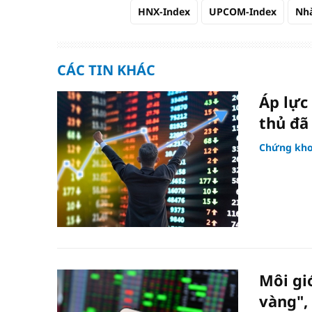
HNX-Index
UPCOM-Index
Nhà
CÁC TIN KHÁC
Áp lực
thủ đã
Chứng kh
Môi gi
vàng",