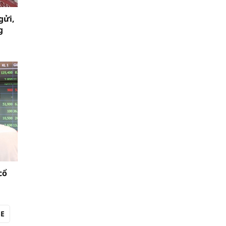
gửi,
g
cổ
SE