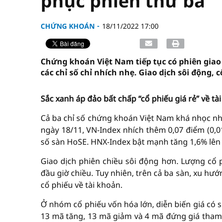
phục phiên thứ ba
CHỨNG KHOÁN
18/11/2022 17:00
Chứng khoán Việt Nam tiếp tục có phiên giao 
các chỉ số chỉ nhích nhẹ. Giao dịch sôi động,
Sắc xanh áp đảo bất chấp “cổ phiếu giá rẻ” về tà
Cả ba chỉ số chứng khoán Việt Nam khá nhọc nhằ
ngày 18/11, VN-Index nhích thêm 0,07 điểm (0,01
số sàn HoSE. HNX-Index bật mạnh tăng 1,6% lên
Giao dịch phiên chiều sôi động hơn. Lượng cổ p
đầu giờ chiều. Tuy nhiên, trên cả ba sàn, xu hướ
cổ phiếu về tài khoản.
Ở nhóm cổ phiếu vốn hóa lớn, diễn biến giá có 
13 mã tăng, 13 mã giảm và 4 mã đứng giá tham c