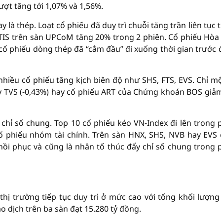
ợt tăng tới 1,07% và 1,56%.
là thép. Loạt cổ phiếu đã duy trì chuỗi tăng trần liên tục 
TIS trên sàn UPCoM tăng 20% trong 2 phiên. Cổ phiếu Hòa
 cổ phiếu dòng thép đã “cắm đầu” đi xuống thời gian trước 
hiều cổ phiếu tăng kịch biên độ như SHS, FTS, EVS. Chỉ mộ
 hay TVS (-0,43%) hay cổ phiếu ART của Chứng khoán BOS giả
chỉ số chung. Top 10 cổ phiếu kéo VN-Index đi lên trong 
 phiếu nhóm tài chính. Trên sàn HNX, SHS, NVB hay EVS
ồi phục và cũng là nhân tố thúc đẩy chỉ số chung trong 
hị trường tiếp tục duy trì ở mức cao với tổng khối lượng
iao dịch trên ba sàn đạt 15.280 tỷ đồng.