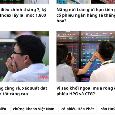
 điều chỉnh tháng 7, kỳ
Nâng nới trần giới hạn tiền 
Index lấy lại mốc 1.800
cổ phiếu ngân hàng sẽ thăn
hoa?
g càng rẻ, xác suất đạt
Vì sao khối ngoại mua ròng 
n tốt càng cao
phiếu HPG và CTG?
hiếu
chứng khoán Việt Nam
cổ phiếu Hòa Phát
sàn Ho