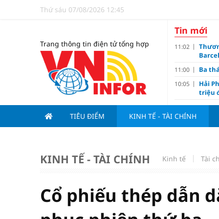
Thứ sáu 07/08/2026 12:45
Tin mới
Trang thông tin điện tử tổng hợp
Thươn
11:02
Barce
Ba th
11:00
Hải Ph
10:05
triệu
Đề xuấ
09:10
TIÊU ĐIỂM
KINH TẾ - TÀI CHÍNH
“Chìa 
09:00
Du lị
08:20
V.Leag
07:15
KINH TẾ - TÀI CHÍNH
Kinh tế
Tài c
Hoàn 
07:00
Tử vi 
18:05
việc 
Cổ phiếu thép dẫn d
HoREA
15:00
dự án