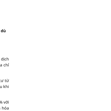
 dù
 dịch
a chỉ
tư từ
u khi
% với
n hóa