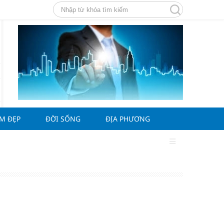
ÀM ĐẸP
ĐỜI SỐNG
ĐỊA PHƯƠNG