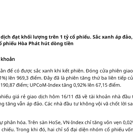
dịch đạt khối lượng trên 1 tỷ cổ phiếu. Sắc xanh áp đảo,
 cổ phiếu Hòa Phát hút dòng tiền
i khoản
n để có được sắc xanh khi kết phiên. Đóng cửa phiên giao
%) lên 969,3 điểm. Đây đã là phiên tăng thứ ba liên tiếp củ
 190,87 điểm; UPCoM-Index tăng 0,92% lên 67,15 điểm.
hiếu giá rẻ giao dịch hôm 16/11 đã về tài khoản nhà đầu 
ng tăng vẫn áp đảo. Các nhà đầu tư không vội vã chốt lời sa
sự phân hóa. Trên sàn HoSe, VN-Index chỉ tăng vỏn vẹn 0,02
hiếu. Trong khi đó, hai chỉ số đại diện nhóm cổ phiếu vố