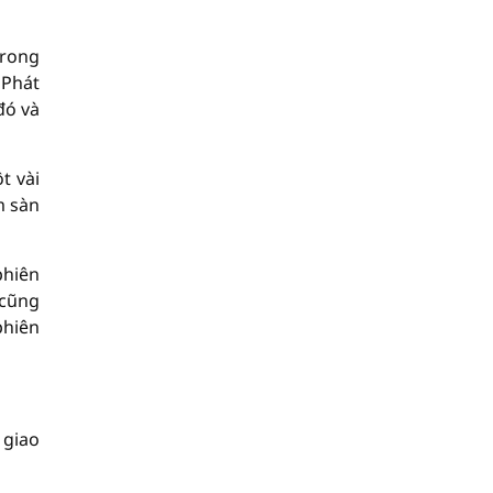
trong
 Phát
đó và
t vài
m sàn
phiên
 cũng
phiên
 giao