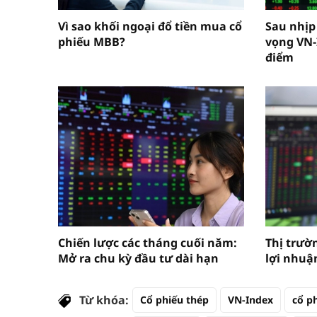
Vì sao khối ngoại đổ tiền mua cổ
Sau nhịp
phiếu MBB?
vọng VN-
điểm
Chiến lược các tháng cuối năm:
Thị trườn
Mở ra chu kỳ đầu tư dài hạn
lợi nhuậ
Từ khóa:
Cổ phiếu thép
VN-Index
cổ p