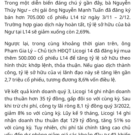
Trong một diễn biến đáng chú ý gần đây, bà Nguyễn
Thúy Ngư – chị gái ông Nguyễn Mạnh Tuấn đã đăng ký
bán hơn 705.000 cổ phiếu L14 từ ngày 3/11 – 2/12.
Trường hợp giao dịch này hoàn tất, tỷ lệ sở hữu của bà
Ngư tại L14 sẽ giảm xuống còn 2,69%.
Ngược lại, trong cùng khoảng thời gian trên, ông
Phạm Gia Lý – Chủ tịch HĐQT Licogi 14 đã đăng ký mua
thêm 500.000 cổ phiếu L14 để tăng tỷ lệ sở hữu theo
hình thức khớp lệnh, thỏa thuận. Nếu giao dịch thành
công, tỷ lệ sở hữu của vị lãnh đạo này sẽ tăng lên gần
2,7 triệu cổ phiếu, tương đương 8,6% vốn điều lệ.
Về kết quả kinh doanh quý 3, Licogi 14 ghi nhận doanh
thu thuần hơn 35 tỷ đồng, gấp đôi so với cùng kỳ. Sau
khi trừ chi phí, công ty lãi ròng 8,1 tỷ đồng quý 3/2022,
giảm 8% so với cùng kỳ. Lũy kế 9 tháng, Licogi 14 ghi
nhận doanh thu thuần đạt 129 tỷ đồng, tăng 51% so
với cùng kỳ. Tuy nhiên, chi phí tài chính tăng cao chủ
yếu đến dự phòng giảm giá các khoản đầu tư đã khiến