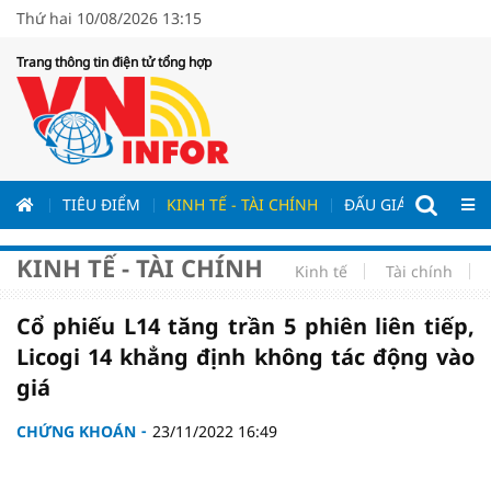
Thứ hai 10/08/2026 13:15
Trang thông tin điện tử tổng hợp
ƯƠNG
TIÊU ĐIỂM
KINH TẾ - TÀI CHÍNH
ĐẤU GIÁ - ĐẤU THẦ
KINH TẾ - TÀI CHÍNH
Kinh tế
Tài chính
Cổ phiếu L14 tăng trần 5 phiên liên tiếp,
Licogi 14 khẳng định không tác động vào
giá
CHỨNG KHOÁN
23/11/2022 16:49