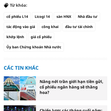
Từ khóa:
cổ phiếu L14
Licogi 14
sàn HNX
Nhà đầu tư
tác động vào giá
công khai
đầu tư tài chính
khớp lệnh
giá cổ phiếu
Ủy ban Chứng khoán Nhà nước
CÁC TIN KHÁC
Nâng nới trần giới hạn tiền gửi,
cổ phiếu ngân hàng sẽ thăng
hoa?
Chiến lược các tháng cuối năm: