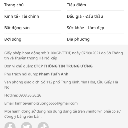
NAM NĂM 2024 VÀ NĂM 2025 | NHỊP
Trang chủ
Tiêu điểm
ĐẬP THỊ TRƯỜNG #62
Kinh tế - Tài chính
Đấu giá - Đấu thầu
Bất động sản
Sức khỏe - Làm đẹp
Tọa đàm “Xúc tiến thương mại: Khơi
Đời sống
Địa phương
thông đầu ra cho sản phẩm OCOP”
Giấy phép hoạt động số: 3100/GP-TTĐT, ngày 07/09/2021 do Sở Thông
tin và Truyền thông Hà Nội cấp
Đơn vị chủ quản:
CTCP THÔNG TIN TRUNG ƯƠNG
Phụ trách nội dung:
Phạm Tuấn Anh
Bác sĩ tư vấn cách phòng tránh bệnh
Văn phòng giao dịch: Số 112 phố Trung Kính, Yên Hòa, Cầu Giấy, Hà
đường hô hấp trong thời tiết giao mùa
Nội
Hotline: 0908.36.36.26
Email: kinhtevamoitruong6666@gmail.com
Mọi hành động sử dụng nội dung đăng tải trên vninfor.vn phải có sự
đồng ý bằng văn bản.
Trao yêu thương cho em