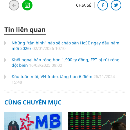
CHIA SẺ
Tin liên quan
Những "tân binh" nào sẽ chào sàn HoSE ngay đầu năm
mới 2026?
02/01/2026 10:10
Khối ngoại bán ròng hơn 1.900 tỷ đồng, FPT bị rút ròng
đột biến
16/03/2025 09:00
Đầu tuần mới, VN-Index tăng hơn 6 điểm
26/11/2024
15:48
CÙNG CHUYÊN MỤC