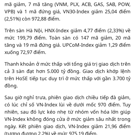
mã giảm, 7 mã tăng (VNM, PLX, ACB, GAS, SAB, POW,
VPB) và 1 mã đứng giá, VN30-Index giảm 25,04 điểm
(2,51%) còn 972,88 điểm.
Trên sàn Hà Nội, HNX-Index giảm 4,77 điểm (2,33%) về
mức 199,79 điểm. Toàn sàn có 147 mã giảm, 20 mã
tăng và 19 mã đứng giá. UPCoM-Index giảm 1,29 điểm
xuống 72,97 điểm.
Thanh khoản ở mức thấp với tổng giá trị giao dịch trên
cả 3 sàn đạt hơn 5.000 tỷ đồng. Giao dịch khớp lệnh
trên HoSE tiếp tục duy trì ở mức thấp với gần 3.700 tỷ
đồng.
Sau giờ nghỉ trưa, phiên giao dịch chiều tiếp đà giảm,
có lúc chỉ số VN-Index lùi về dưới mốc 970 điểm. Tuy
nhiên, sau đó lực kéo nhẹ từ nhóm vốn hóa lớn giúp
VN-Index không đóng cửa ở mức giảm sâu nhất trong
ngày. Kết phiên giao dịch, VN-Index giảm 21,96 điểm
(tương đương 2,2%) về mức 975,19 điểm.