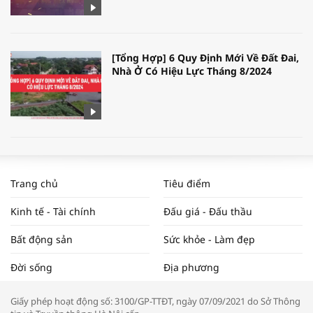
[Tổng Hợp] 6 Quy Định Mới Về Đất Đai,
Nhà Ở Có Hiệu Lực Tháng 8/2024
WORLDBANK DỰ BÁO KINH TẾ VIỆT
NAM NĂM 2024 VÀ NĂM 2025 | NHỊP
Trang chủ
Tiêu điểm
ĐẬP THỊ TRƯỜNG #62
Kinh tế - Tài chính
Đấu giá - Đấu thầu
Bất động sản
Sức khỏe - Làm đẹp
Tọa đàm “Xúc tiến thương mại: Khơi
Đời sống
Địa phương
thông đầu ra cho sản phẩm OCOP”
Giấy phép hoạt động số: 3100/GP-TTĐT, ngày 07/09/2021 do Sở Thông