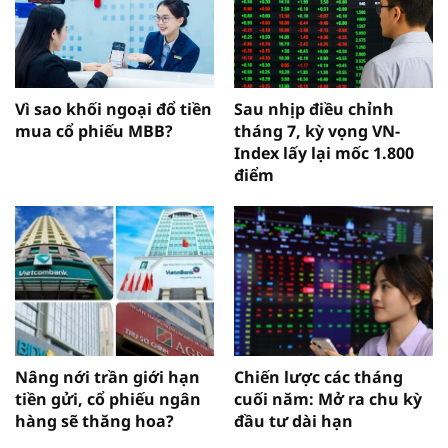
Vì sao khối ngoại đổ tiền
Sau nhịp điều chỉnh
mua cổ phiếu MBB?
tháng 7, kỳ vọng VN-
Index lấy lại mốc 1.800
điểm
Nâng nới trần giới hạn
Chiến lược các tháng
tiền gửi, cổ phiếu ngân
cuối năm: Mở ra chu kỳ
hàng sẽ thăng hoa?
đầu tư dài hạn