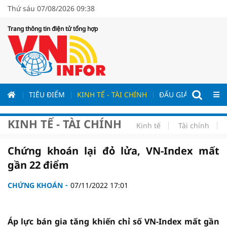
Thứ sáu 07/08/2026 09:38
Trang thông tin điện tử tổng hợp
ƯƠNG
TIÊU ĐIỂM
KINH TẾ - TÀI CHÍNH
ĐẤU GIÁ - ĐẤU THẦ
KINH TẾ - TÀI CHÍNH
Kinh tế
Tài chính
Chứng khoán lại đỏ lửa, VN-Index mất
gần 22 điểm
CHỨNG KHOÁN
07/11/2022 17:01
Áp lực bán gia tăng khiến chỉ số VN-Index mất gần