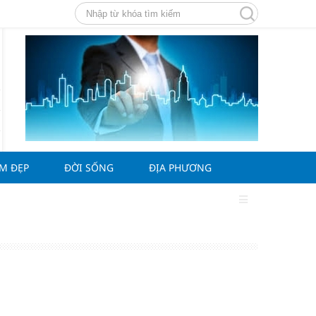
ÀM ĐẸP
ĐỜI SỐNG
ĐỊA PHƯƠNG