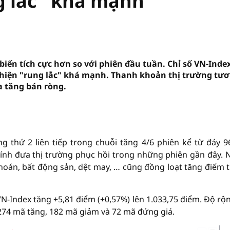
g lắc" khá mạnh
iến tích cực hơn so với phiên đầu tuần. Chỉ số VN-Inde
t hiện "rung lắc" khá mạnh. Thanh khoản thị trường tư
a tăng bán ròng.
 thứ 2 liên tiếp trong chuỗi tăng 4/6 phiên kể từ đáy 9
ính đưa thị trường phục hồi trong những phiên gần đây. 
án, bất động sản, dệt may, … cũng đồng loạt tăng điểm 
VN-Index tăng +5,81 điểm (+0,57%) lên 1.033,75 điểm. Độ rộn
274 mã tăng, 182 mã giảm và 72 mã đứng giá.