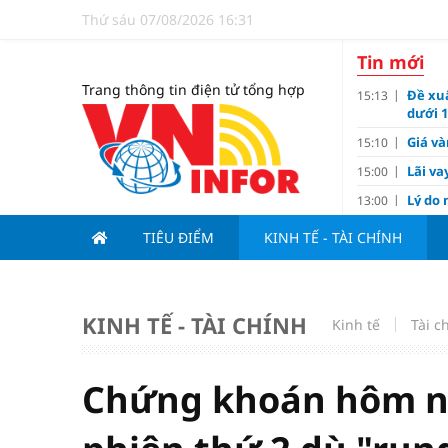
Thứ sáu 07/08/2026 16:31
Tin mới
Trang thông tin điện tử tổng hợp
Đề xu
15:13
dưới 1
Giá và
15:10
Lãi va
15:00
Lý do 
13:00
Thươn
11:02
TIÊU ĐIỂM
KINH TẾ - TÀI CHÍNH
Barce
Ba th
11:00
Hải Ph
10:05
KINH TẾ - TÀI CHÍNH
Kinh tế
triệu
Tài c
Đề xuấ
09:10
“Chìa 
09:00
Chứng khoán hôm na
Du lị
08:20