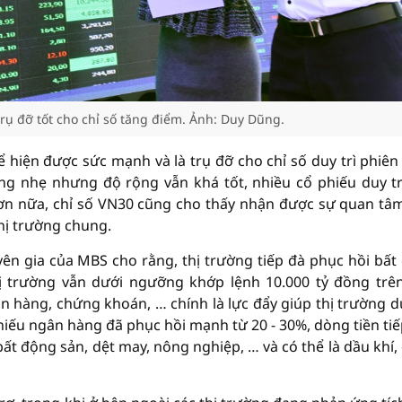
trụ đỡ tốt cho chỉ số tăng điểm. Ảnh: Duy Dũng.
ể hiện được sức mạnh và là trụ đỡ cho chỉ số duy trì phiên
ng nhẹ nhưng độ rộng vẫn khá tốt, nhiều cổ phiếu duy tr
Hơn nữa, chỉ số VN30 cũng cho thấy nhận được sự quan tâ
thị trường chung.
ên gia của MBS cho rằng, thị trường tiếp đà phục hồi bất
 trường vẫn dưới ngưỡng khớp lệnh 10.000 tỷ đồng trê
 hàng, chứng khoán, … chính là lực đẩy giúp thị trường du
hiếu ngân hàng đã phục hồi mạnh từ 20 - 30%, dòng tiền tiế
t động sản, dệt may, nông nghiệp, … và có thể là dầu khí, 