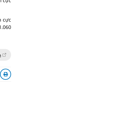
h cực
h cực
1.060
n