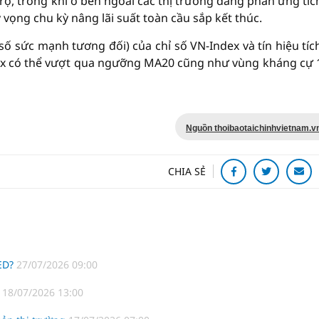
 trợ, trong khi ở bên ngoài các thị trường đang phản ứng tíc
 vọng chu kỳ nâng lãi suất toàn cầu sắp kết thúc.
 số sức mạnh tương đối) của chỉ số VN-Index và tín hiệu tíc
dex có thể vượt qua ngưỡng MA20 cũng như vùng kháng cự 
Nguồn thoibaotaichinhvietnam.v
CHIA SẺ
FED?
27/07/2026 09:00
?
18/07/2026 13:00