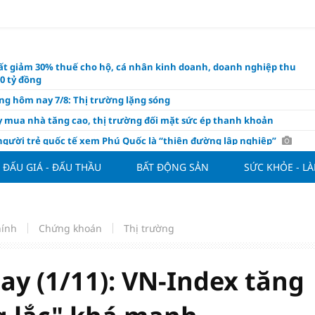
ất giảm 30% thuế cho hộ, cá nhân kinh doanh, doanh nghiệp thu
0 tỷ đồng
ng hôm nay 7/8: Thị trường lặng sóng
y mua nhà tăng cao, thị trường đối mặt sức ép thanh khoản
người trẻ quốc tế xem Phú Quốc là “thiên đường lập nghiệp”
g vụ Rodri mở đường cho Man Utd sở hữu tiền vệ báu vật của
ĐẤU GIÁ - ĐẤU THẦU
BẤT ĐỘNG SẢN
SỨC KHỎE - L
lona
ách thức đối với tham vọng công nghệ của Đông Nam Á
òng đấu giá 57 lô đất tại phường Kiến An, với giá khởi điểm từ 18
 đồng/m2
hính
Chứng khoán
Thị trường
t nghỉ 4 ngày liên tục dịp Ngày Văn hóa Việt Nam 2026
khóa” triển khai ESG thực chất
y (1/11): VN-Index tăng
ch Việt Nam đạt 56% mục tiêu đón khách quốc tế năm 2026