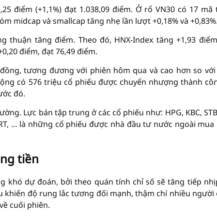
1,25 điểm (+1,1%) đạt 1.038,09 điểm. Ở rổ VN30 có 17 mã 
hóm midcap và smallcap tăng nhẹ lần lượt +0,18% và +0,83%
ng thuận tăng điểm. Theo đó, HNX-Index tăng +1,93 điểm
0,20 điểm, đạt 76,49 điểm.
 đồng, tương đương với phiên hôm qua và cao hơn so vớ
 cộng có 576 triệu cổ phiếu được chuyển nhượng thành cô
ước đó.
rường. Lực bán tập trung ở các cổ phiếu như: HPG, KBC, STB,
 FRT, … là những cổ phiếu được nhà đầu tư nước ngoài mua
ng tiền
khó dự đoán, bởi theo quán tính chỉ số sẽ tăng tiếp nhị
u khiến độ rung lắc tương đối mạnh, thậm chí nhiều người
về cuối phiên.