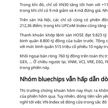
Trong khi đó, chỉ số VN30 tăng tốt hơn với +1
trong khi chỉ có 9 mã giảm và 4 mã đứng giá. N
Trên sàn Hà Nội, các chỉ số cũng có phiên đồ
212,36 điểm; trong khi UPCoM-Index cũng tăng +
Thanh khoản khớp lệnh sàn HOSE đạt 9.823 tỷ
bình quân 8.800 tỷ đồng của tuần trước. Tổng
với mức bình quân 515 triệu cổ phiếu 10 ngày tr
Khối ngoại bán ròng 760 tỷ đồng trên toàn thị t
GEX, … Ở chiều ngược lại, VNM, VCI, VRE, DIG,
trong phiên này.
Nhóm bluechips vẫn hấp dẫn dò
Thị trường chứng khoán hôm nay thực ra không 
của phiên hôm qua. Tuy nhiên, dòng tiền vẫn yế
nghĩ tới việc VN-Index sẽ đóng cửa trong sắc đỏ 