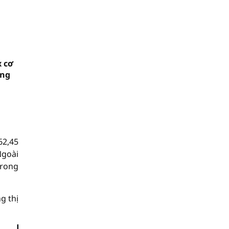
x cơ
ơng
62,45
Ngoài
trong
g thị