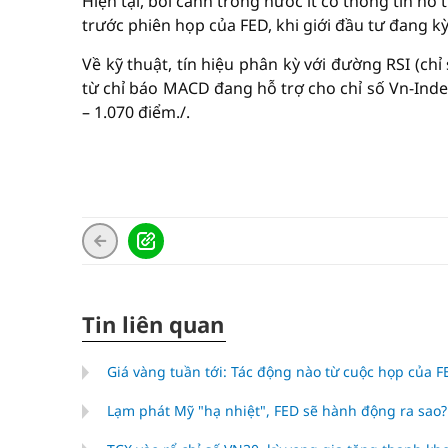
Hiện tại, bối cảnh trong nước ít có thông tin hỗ
trước phiên họp của FED, khi giới đầu tư đang kỳ
Về kỹ thuật, tín hiệu phân kỳ với đường RSI (chỉ
từ chỉ báo MACD đang hỗ trợ cho chỉ số Vn-In
– 1.070 điểm./.
Tin liên quan
Giá vàng tuần tới: Tác động nào từ cuộc họp của 
Lạm phát Mỹ "hạ nhiệt", FED sẽ hành động ra sao