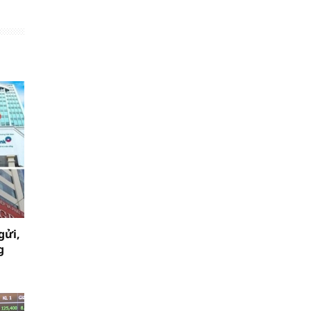
gửi,
g