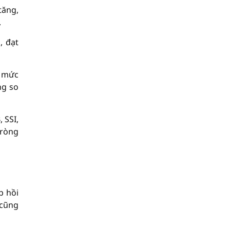
tăng,
.
, đạt
i mức
ng so
 SSI,
 ròng
p hồi
 cũng