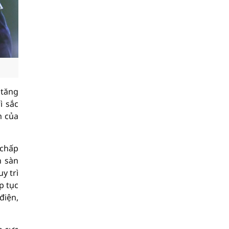
 tăng
ì sắc
m của
 chấp
n sàn
y trì
p tục
điện,