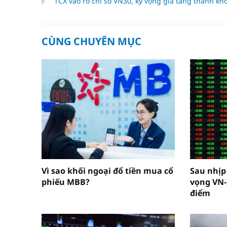
TCX vào rổ chỉ số VN30, kỳ vọng gia tăng thanh kh
CÙNG CHUYÊN MỤC
Vì sao khối ngoại đổ tiền mua cổ
Sau nhịp
phiếu MBB?
vọng VN-
điểm