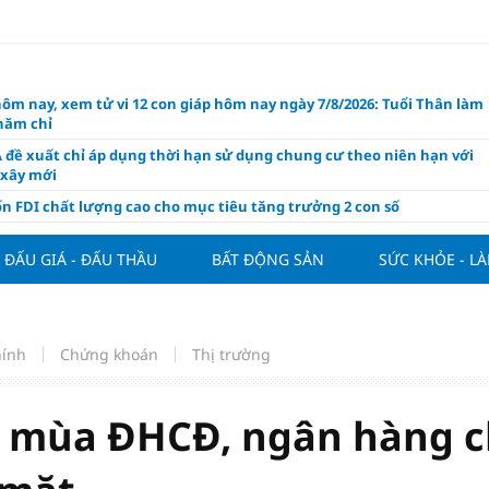
hôm nay, xem tử vi 12 con giáp hôm nay ngày 7/8/2026: Tuổi Thân làm
chăm chỉ
 đề xuất chỉ áp dụng thời hạn sử dụng chung cư theo niên hạn với
 xây mới
n FDI chất lượng cao cho mục tiêu tăng trưởng 2 con số
lực nào để Việt Nam hiện thực hóa mục tiêu tăng trưởng 10%?
ĐẤU GIÁ - ĐẤU THẦU
BẤT ĐỘNG SẢN
SỨC KHỎE - L
n cứu tính tiền gửi Kho bạc vào nguồn vốn huy động của ngân hàng
o Mỹ cùng Nhật Bản "nâng đỡ" đồng yên?
á tía tô thế nào để hỗ trợ làm đẹp da, mượt tóc?
hính
Chứng khoán
Thị trường
àng hôm nay 6/8: "Nhảy vọt" sau một đêm
Việt Nam tính bài toán xoay tua tại ASEAN Cup 2026 và màn đáp trả
ửa của Hoàng Hên
c mùa ĐHCĐ, ngân hàng c
ất đưa kim cương vào ngành nghề kinh doanh có điều kiện như vàn