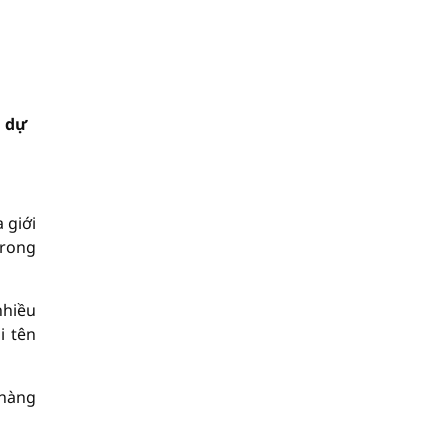
g dự
 giới
trong
nhiều
i tên
 hàng