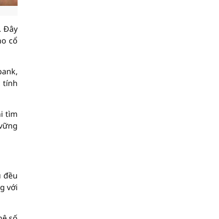
. Đây
ho cổ
bank,
 tính
i tìm
 vững
u đều
g với
hệ số