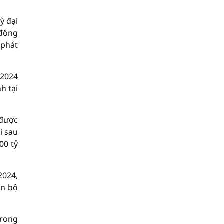
ỳ đại
 đông
 phát
 2024
h tại
 được
i sau
00 tỷ
2024,
àn bộ
Trong