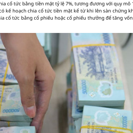
 cổ tức bằng tiền mặt tỷ lệ 7%, tương đương với quy mô 
 có kế hoạch chia cổ tức tiền mặt kể từ khi lên sàn chứng k
a cổ tức bằng cổ phiếu hoặc cổ phiếu thưởng để tăng vốn