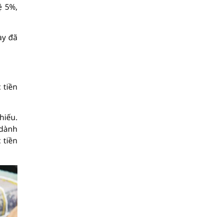
ệ 5%,
ày đã
 tiền
hiếu.
 dành
 tiền