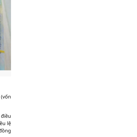
 (vốn
 điều
ều lệ
 đồng