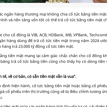
c ngân hàng thương mại không chia cổ tức bằng tiền mặt
hính và nền tảng vốn tốt có thể trả cổ tức bằng tiền mặt c
ặt cho cổ đông là VIB, ACB, HDBank, MB, VPBank, Techcom
gân hàng dùng để trả cổ tức tiền mặt trong năm 2024 ước
hàng trả 23.000 tỷ đồng cổ tức tiền mặt.
bằng tiền mặt mang lại cảm giác chắc chắn cho cổ đông kh
 băng trả cổ tức bằng tiền cũng cho thấy họ có dòng tiền
tế, về cơ bản, có sẵn tiền mặt vẫn là vua”.
định hiện hành, cổ tức bằng tiền mặt hoặc bằng cổ phiế
iá cổ phiếu trên thị trường cũng sẽ bị điều chỉnh tương ứn
u.
vì tiền mặt giúp các ngân hàng tích lũy vốn tự có, cải thiện 