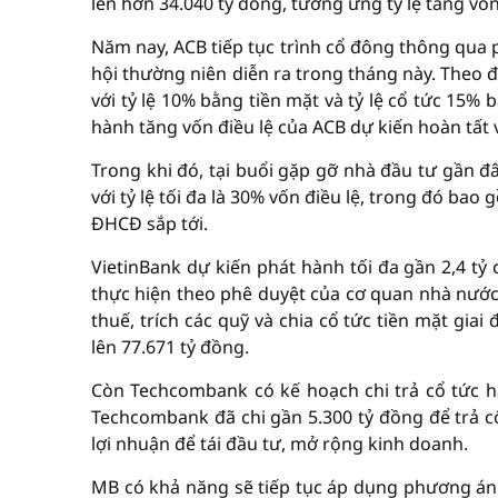
lên hơn 34.040 tỷ đồng, tương ứng tỷ lệ tăng vốn
Năm nay, ACB tiếp tục trình cổ đông thông qua p
hội thường niên diễn ra trong tháng này. Theo đ
với tỷ lệ 10% bằng tiền mặt và tỷ lệ cổ tức 15%
hành tăng vốn điều lệ của ACB dự kiến hoàn tất v
Trong khi đó, tại buổi gặp gỡ nhà đầu tư gần đ
với tỷ lệ tối đa là 30% vốn điều lệ, trong đó bao 
ĐHCĐ sắp tới.
VietinBank dự kiến phát hành tối đa gần 2,4 tỷ c
thực hiện theo phê duyệt của cơ quan nhà nước 
thuế, trích các quỹ và chia cổ tức tiền mặt gia
lên 77.671 tỷ đồng.
Còn Techcombank có kế hoạch chi trả cổ tức h
Techcombank đã chi gần 5.300 tỷ đồng để trả cổ
lợi nhuận để tái đầu tư, mở rộng kinh doanh.
MB có khả năng sẽ tiếp tục áp dụng phương án 