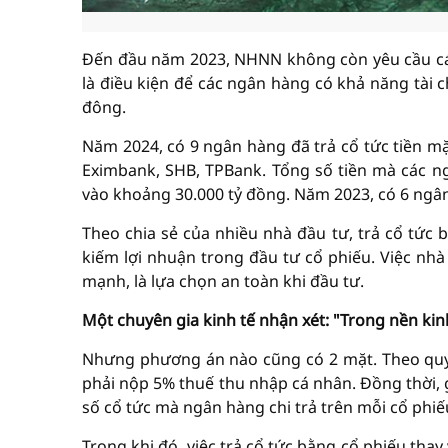
Đến đầu năm 2023, NHNN không còn yêu cầu cá
là điều kiện để các ngân hàng có khả năng tài c
đông.
Năm 2024, có 9 ngân hàng đã trả cổ tức tiền m
Eximbank, SHB, TPBank. Tổng số tiền mà các n
vào khoảng 30.000 tỷ đồng. Năm 2023, có 6 ngân 
Theo chia sẻ của nhiều nhà đầu tư, trả cổ tức 
kiếm lợi nhuận trong đầu tư cổ phiếu. Việc nhà
mạnh, là lựa chọn an toàn khi đầu tư.
Một chuyên gia kinh tế nhận xét: "Trong nền kinh 
Nhưng phương án nào cũng có 2 mặt. Theo quy 
phải nộp 5% thuế thu nhập cá nhân. Đồng thời, g
số cổ tức mà ngân hàng chi trả trên mỗi cổ phiế
Trong khi đó, việc trả cổ tức bằng cổ phiếu thay 