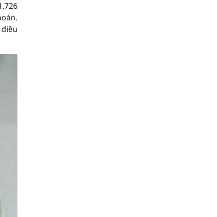
1.726
hoán.
 điều