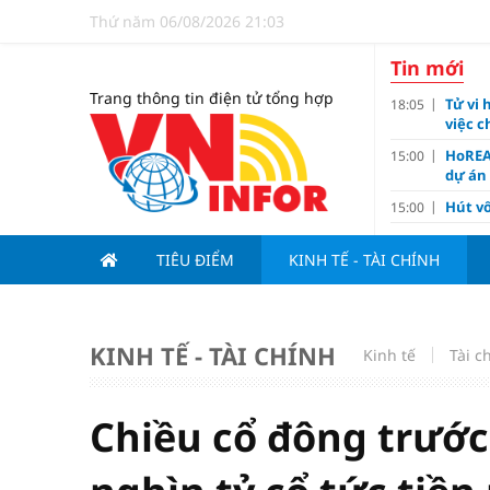
Thứ năm 06/08/2026 21:03
Tin mới
Trang thông tin điện tử tổng hợp
Tử vi 
18:05
việc 
HoREA
15:00
dự án
Hút vố
15:00
Động 
13:15
TIÊU ĐIỂM
KINH TẾ - TÀI CHÍNH
Nghiê
13:00
Vì sa
11:00
Dùng l
10:10
KINH TẾ - TÀI CHÍNH
Kinh tế
Tài c
Giá v
10:10
Tuyển 
10:07
nảy l
Chiều cổ đông trướ
Đề xu
09:15