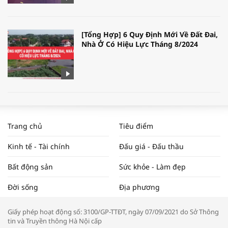
[Tổng Hợp] 6 Quy Định Mới Về Đất Đai,
Nhà Ở Có Hiệu Lực Tháng 8/2024
WORLDBANK DỰ BÁO KINH TẾ VIỆT
NAM NĂM 2024 VÀ NĂM 2025 | NHỊP
Trang chủ
Tiêu điểm
ĐẬP THỊ TRƯỜNG #62
Kinh tế - Tài chính
Đấu giá - Đấu thầu
Bất động sản
Sức khỏe - Làm đẹp
Tọa đàm “Xúc tiến thương mại: Khơi
Đời sống
Địa phương
thông đầu ra cho sản phẩm OCOP”
Giấy phép hoạt động số: 3100/GP-TTĐT, ngày 07/09/2021 do Sở Thông
tin và Truyền thông Hà Nội cấp