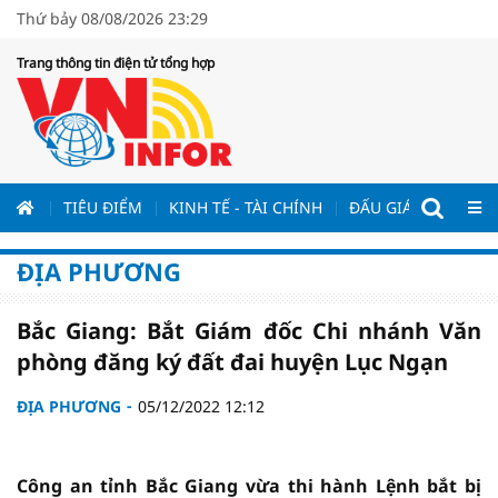
Thứ bảy 08/08/2026 23:29
Trang thông tin điện tử tổng hợp
ƯƠNG
TIÊU ĐIỂM
KINH TẾ - TÀI CHÍNH
ĐẤU GIÁ - ĐẤU THẦ
ĐỊA PHƯƠNG
Bắc Giang: Bắt Giám đốc Chi nhánh Văn
phòng đăng ký đất đai huyện Lục Ngạn
ĐỊA PHƯƠNG
05/12/2022 12:12
Công an tỉnh Bắc Giang vừa thi hành Lệnh bắt bị