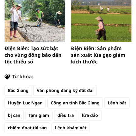
Điện Biên: Tạo sức bật
Điện Biên: Sản phẩm
cho vùng đồng bào dân
sản xuất lúa gạo giảm
tộc thiểu số
kích thước
Từ khóa:
Bắc Giang
Văn phòng đăng ký đất đai
Huyện Lục Ngạn
Công an tỉnh Bắc Giang
Lệnh bắt
bị can
Tạm giam
điều tra
lừa đảo
chiếm đoạt tài sản
Lệnh khám xét